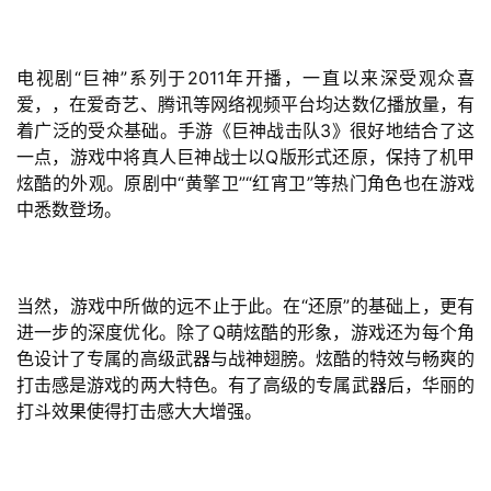
电视剧“巨神”系列于2011年开播，一直以来深受观众喜
首
爱，，在爱奇艺、腾讯等网络视频平台均达数亿播放量，有
页
着广泛的受众基础。手游《巨神战击队3》很好地结合了这
一点，游戏中将真人巨神战士以Q版形式还原，保持了机甲
游
炫酷的外观。原剧中“黄擎卫”“红宵卫”等热门角色也在游戏
茶
中悉数登场。
原
创
当然，游戏中所做的远不止于此。在“还原”的基础上，更有
游
进一步的深度优化。除了Q萌炫酷的形象，游戏还为每个角
戏
色设计了专属的高级武器与战神翅膀。炫酷的特效与畅爽的
业
打击感是游戏的两大特色。有了高级的专属武器后，华丽的
界
打斗效果使得打击感大大增强。
手
机