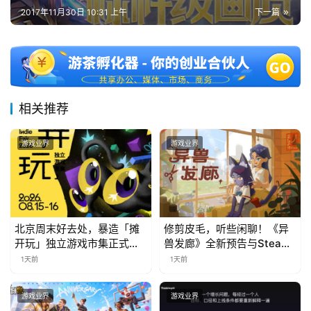
茶
2017年11月30日 10:31 上午
下一篇
对
接
会
上
相关推荐
海
游戏业界
游戏业界
站
中
文
北京周末好去处，暴造「摊
修剪皮毛，听些闲聊！《异
(
开玩」独立游戏市集正式开
兽发廊》全新预告与Steam
中
票！
免费试玩公开
1天前
1天前
国
)
游戏业界
游戏业界