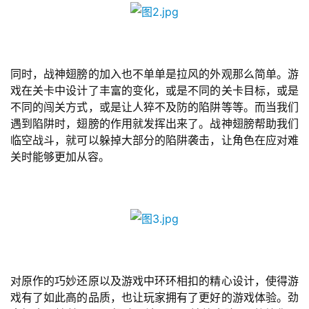
游
戏
单
同时，战神翅膀的加入也不单单是拉风的外观那么简单。游
机
戏在关卡中设计了丰富的变化，或是不同的关卡目标，或是
游
不同的闯关方式，或是让人猝不及防的陷阱等等。而当我们
戏
遇到陷阱时，翅膀的作用就发挥出来了。战神翅膀帮助我们
临空战斗，就可以躲掉大部分的陷阱袭击，让角色在应对难
休
关时能够更加从容。
闲
游
戏
2
0
2
对原作的巧妙还原以及游戏中环环相扣的精心设计，使得游
5
戏有了如此高的品质，也让玩家拥有了更好的游戏体验。劲
第