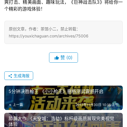
爽打击、精美画面、趣味玩法，《巨神战击队3》将给你一
十
个精彩的游戏体验！
三
届
金
原创文章，作者：茶馆小二，禁止转载：
茶
https://youxichaguan.com/archives/75006
奖
赞
(0)
7
生成海报
月
3
5分钟决胜枪王 《小小枪王》删档测试震撼开启
0
上一篇
2017年11月30日 10:15 上午
日
游
舔屏大作 《天空城：浩劫》标杆级画质展现完美视觉
体验