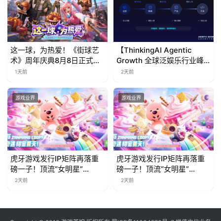
这一球，为热爱！《街球艺
【ThinkingAI Agentic
术》周年庆典8月8日正式上
Growth 全球泛娱乐行业峰
线，多重福利与全新内容同
会】Agent 时代，人到底负
1天前
2天前
步开启
责什么
游戏业界
游戏业界
虎牙游戏发行IP矩阵再落重
虎牙游戏发行IP矩阵再落重
磅一子！顶流“女明星”
磅一子！顶流“女明星”
ZANMANG LOOPY 正版3D
ZANMANG LOOPY 正版3D
2天前
2天前
消除手游《消消奇遇》惊喜
消除手游《消消奇遇》惊喜
曝光
曝光