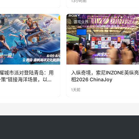
13小时前
惊喜曝光
奇遇》惊喜曝光
界
游戏业界
耀城市派对登陆青岛：用
入纵奇境，索尼INZONE英纵亮
一策”链接海洋场景，以双
相2026 ChinaJoy
带动夏日文旅
1天前