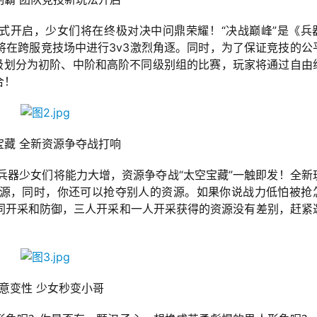
正式开启，少女们将在终极对决中问鼎荣耀！“决战巅峰”是《兵
将在跨服竞技场中进行3v3激烈角逐。同时，为了保证竞技的公
等级划分为初阶、中阶和高阶不同级别组的比赛，玩家将通过自由
合！
宝藏 全新资源争夺战打响
兵器少女们将能力大增，资源争夺战“太空宝藏”一触即发！全新
源，同时，你还可以抢夺别人的资源。如果你说战力低怕被抢
同开采和防御，三人开采和一人开采获得的资源没有差别，赶紧
意变性 少女秒变小哥