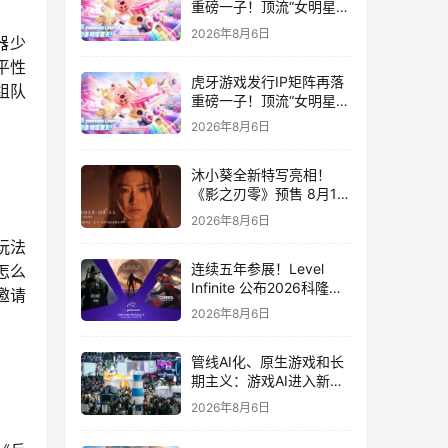
重磅一子！顶流“女明星”
ZANMANG LOOPY 正版
2026年8月6日
器少
3D消除手游《消消奇遇》
惊喜曝光
平性
虎牙游戏发行IP矩阵再落
组队
重磅一子！顶流“女明星”
ZANMANG LOOPY 正版
2026年8月6日
3D消除手游《消消奇遇》
惊喜曝光
沐小葵全新特写亮相！
《影之刃零》预售 8月12
日开启
2026年8月6日
玩法
连续五年参展！Level
怎么
Infinite 公布2026科隆游
邀请
戏展产品阵容
2026年8月6日
管线AI化、原生游戏和长
期主义：游戏AI进入新共
识时代
2026年8月6日