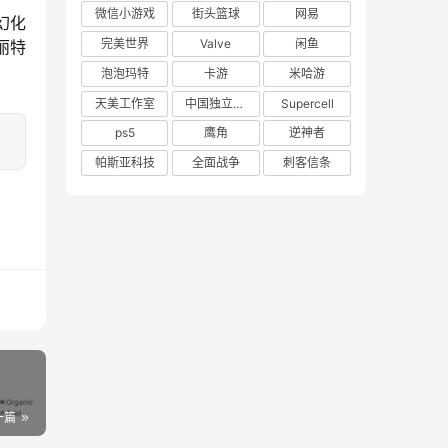
微信小游戏
街头篮球
网易
幻化
完美世界
Valve
闲鱼
丽特
泡泡玛特
卡游
米哈游
天美工作室
中国独立游戏联盟
Supercell
ps5
鹰角
逆神者
帕斯亚科技
全面战争
刺客信条
一篇