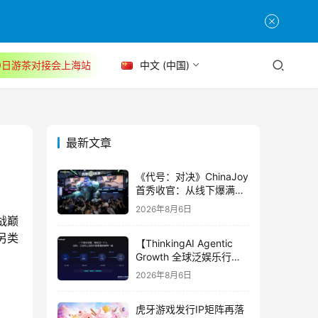
30日游茶对接会上海站
中文 (中国)
最新文章
《代号：对决》ChinaJoy
首秀收官：从线下爆满看
见玩家的真实期待
2026年8月6日
战巅
另类
【ThinkingAI Agentic
Growth 全球泛娱乐行业
峰会】Agent 时代，人到
2026年8月6日
底负责什么
虎牙游戏发行IP矩阵再落