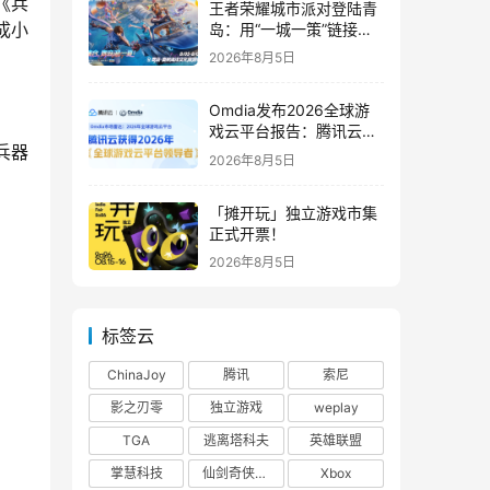
《兵
王者荣耀城市派对登陆青
成小
岛：用“一城一策”链接海
洋场景，以双向奔赴带动
2026年8月5日
夏日文旅
Omdia发布2026全球游
戏云平台报告：腾讯云连
兵器
续两年入选“领导者”象限
2026年8月5日
「摊开玩」独立游戏市集
正式开票！
2026年8月5日
标签云
ChinaJoy
腾讯
索尼
影之刃零
独立游戏
weplay
TGA
逃离塔科夫
英雄联盟
掌慧科技
仙剑奇侠传四
Xbox