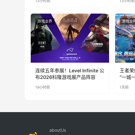
13小时前
13小时前
奇遇》
游戏业界
游戏业
连续五年参展！Level Infinite 公
王者荣
布2026科隆游戏展产品阵容
“一城
向奔赴
19小时前
1天前
aboutUs