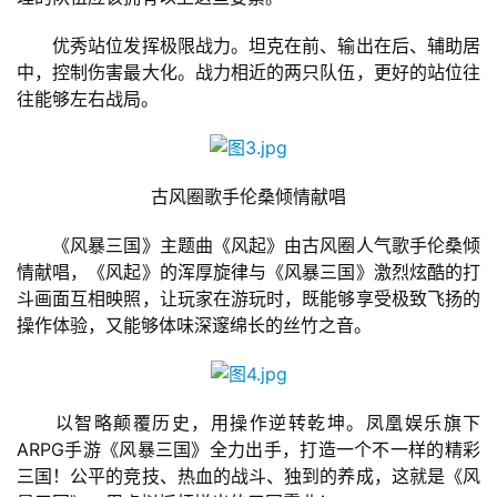
游
戏
　　优秀站位发挥极限战力。坦克在前、输出在后、辅助居
中，控制伤害最大化。战力相近的两只队伍，更好的站位往
单
往能够左右战局。
机
游
戏
古风圈歌手伦桑倾情献唱
休
　　《风暴三国》主题曲《风起》由古风圈人气歌手伦桑倾
闲
情献唱，《风起》的浑厚旋律与《风暴三国》激烈炫酷的打
游
斗画面互相映照，让玩家在游玩时，既能够享受极致飞扬的
戏
操作体验，又能够体味深邃绵长的丝竹之音。
2
0
　　以智略颠覆历史，用操作逆转乾坤。凤凰娱乐旗下
2
ARPG手游《风暴三国》全力出手，打造一个不一样的精彩
5
三国！公平的竞技、热血的战斗、独到的养成，这就是《风
第