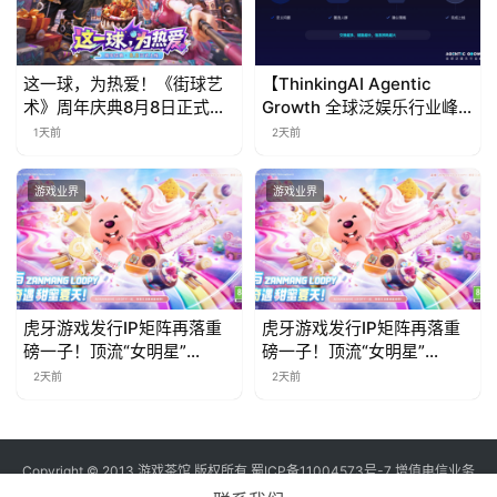
这一球，为热爱！《街球艺
【ThinkingAI Agentic
术》周年庆典8月8日正式上
Growth 全球泛娱乐行业峰
线，多重福利与全新内容同
会】Agent 时代，人到底负
1天前
2天前
步开启
责什么
游戏业界
游戏业界
虎牙游戏发行IP矩阵再落重
虎牙游戏发行IP矩阵再落重
磅一子！顶流“女明星”
磅一子！顶流“女明星”
ZANMANG LOOPY 正版3D
ZANMANG LOOPY 正版3D
2天前
2天前
消除手游《消消奇遇》惊喜
消除手游《消消奇遇》惊喜
曝光
曝光
Copyright © 2013 游戏茶馆 版权所有
蜀ICP备11004573号-7
增值电信业务
经营许可证 川B2-20170060号