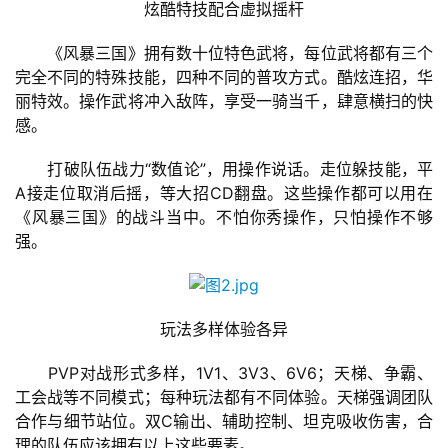
炫酷特技配合虚拟摇杆
　　《风暴三国》拥有数十位特色武将，每位武将都有三个
首
完全不同的特殊技能，四种不同的普攻方式。酷炫连招，华
页
丽特效。操作武将冲入敌阵，享受一骑当千，肆意横扫的快
感。
游
　　打破队伍战力“数值论”，用操作说话。走位躲技能，平
茶
A接走位取消后摇，等大招CD翻盘。这些操作都可以用在
原
《风暴三国》的战斗当中。不怕你秀操作，只怕操作不够
创
强。
游
戏
业
玩法多样体验各异
界
　　PVP对战形式多样，1V1、3V3、6V6；天梯、争霸、
工会战等不同模式；每种玩法都有不同体验。天梯强调团队
手
合作与细节站位。双C输出、辅助控制、坦克吸收伤害，合
机
理的队伍应该拥有以上这些要素。