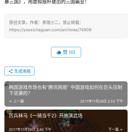
暴三国》，用虚拟摇杆搓出的三国霸业！
十
三
届
原创文章，作者：茶馆小二，禁止转载：
金
https://youxichaguan.com/archives/74908
茶
奖
赞
(0)
7
生成海报
月
3
韩国游戏市场也有“腾讯网易” 中国游戏如何在巨头压制
下逆袭的？
0
上一篇
2017年11月29日 2:33 下午
日
厉兵秣马《一骑当千2》开放演武场
游
茶
2017年11月29日 2:46 下午
下一篇