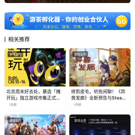
对
接
会
相关推荐
上
海
游戏业界
游戏业界
站
中
北京周末好去处，暴造「摊
修剪皮毛，听些闲聊！《异
文
开玩」独立游戏市集正式开
兽发廊》全新预告与Steam
(
票！
免费试玩公开
1天前
1天前
中
国
游戏业界
游戏业界
)