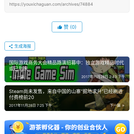
https://youxichaguan.com/archives/74884
接
会
上
赞
(0)
海
生成海报
站
国际游戏商务大会精品路演招募中：独立游戏精品时代
或已到来
中
上一篇
2017年11月28日 2:43 下午
文
(
Steam尚未发售，来自中国的山寨“掘地求升”已经刷进
中
付费榜前20
国
2017年11月28日 7:25 下午
下一篇
)