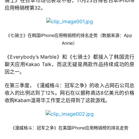
骑士》在日本市场也表现不俗，11月23日排名日本iPhone
应用畅销榜第32。
首
页
游
《七骑士》在韩国iPhone应用畅销榜的排名走势（数据来源：App 
茶
Annie）
原
创
《Everybody’s Marble》和《七骑士》都接入了韩国流行
聊天应用Kakao Talk，而这无疑是两款作品持续成功的原
因之一。
游
戏
在第三季度，《漫威格斗：冠军之争》的收入占网石公司总
业
收入的比例达到了12%。网石在以据称高达8亿美元的价格
界
收购Kabam温哥华工作室之后得到了这款游戏。
手
机
游
《漫威格斗：冠军之争》在美国iPhone应用畅销榜的排名走势
戏