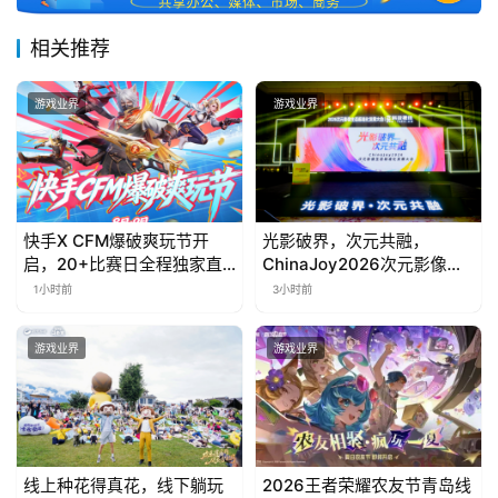
相关推荐
游戏业界
游戏业界
快手X CFM爆破爽玩节开
光影破界，次元共融，
启，20+比赛日全程独家直
ChinaJoy2026次元影像生
播
态标准化发展大会盛大召开
1小时前
3小时前
游戏业界
游戏业界
线上种花得真花，线下躺玩
2026王者荣耀农友节青岛线