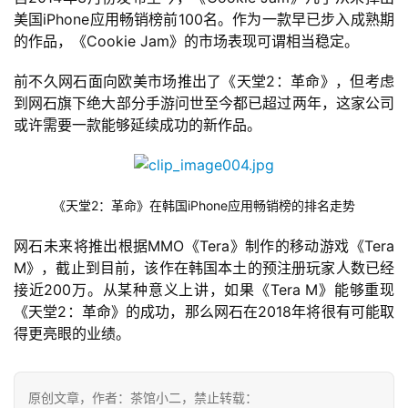
届
美国iPhone应用畅销榜前100名。作为一款早已步入成熟期
金
的作品，《Cookie Jam》的市场表现可谓相当稳定。
茶
奖
前不久网石面向欧美市场推出了《天堂2：革命》，但考虑
到网石旗下绝大部分手游问世至今都已超过两年，这家公司
或许需要一款能够延续成功的新作品。
7
月
《天堂2：革命》在韩国iPhone应用畅销榜的排名走势
3
网石未来将推出根据MMO《Tera》制作的移动游戏《Tera 
0
M》，截止到目前，该作在韩国本土的预注册玩家人数已经
接近200万。从某种意义上讲，如果《Tera M》能够重现
日
《天堂2：革命》的成功，那么网石在2018年将很有可能取
游
得更亮眼的业绩。
茶
对
原创文章，作者：茶馆小二，禁止转载：