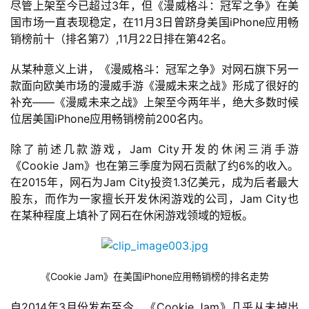
尽管上架至今已超过3年，但《漫威格斗：冠军之争》在美
国市场一直表现稳定，在11月3日曾跻身美国iPhone应用畅
单
销榜前十（排名第7）,11月22日排在第42名。
机
游
从某种意义上讲，《漫威格斗：冠军之争》对网石旗下另一
戏
款面向欧美市场的漫威手游《漫威未来之战》形成了很好的
补充——《漫威未来之战》上架至今两年半，绝大多数时候
休
位居美国iPhone应用畅销榜前200名内。
闲
游
除了前述几款游戏，Jam City开发的休闲三消手游
戏
《Cookie Jam》也在第三季度为网石贡献了约6%的收入。
在2015年，网石为Jam City投资1.3亿美元，成为后者最大
股东，而作为一家擅长开发休闲游戏的公司，Jam City也
2
在某种程度上填补了网石在休闲游戏领域的短板。
0
2
5
第
《Cookie Jam》在美国iPhone应用畅销榜的排名走势
十
三
自2014年3月份发布至今，《Cookie Jam》几乎从未掉出