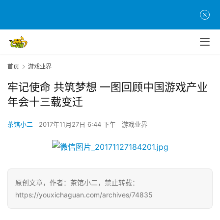
页
游
茶
原
首页
游戏业界
创
牢记使命 共筑梦想 一图回顾中国游戏产业
游
年会十三载变迁
戏
业
茶馆小二
2017年11月27日 6:44 下午
游戏业界
界
手
机
原创文章，作者：茶馆小二，禁止转载：
游
https://youxichaguan.com/archives/74835
戏