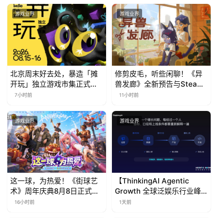
金
茶
游戏业界
游戏业界
奖
7
北京周末好去处，暴造「摊
修剪皮毛，听些闲聊！《异
开玩」独立游戏市集正式开
兽发廊》全新预告与Steam
月
票！
免费试玩公开
7小时前
11小时前
3
游戏业界
游戏业界
0
日
游
茶
这一球，为热爱！《街球艺
【ThinkingAI Agentic
术》周年庆典8月8日正式上
Growth 全球泛娱乐行业峰
对
线，多重福利与全新内容同
会】Agent 时代，人到底负
16小时前
1天前
接
步开启
责什么