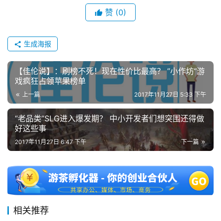
单
赞
(0)
机
游
戏
生成海报
休
【佳伦说】：刷榜不死！现在性价比最高？ ”小作坊“游
闲
戏疯狂占领苹果榜单
游
上一篇
2017年11月27日 5:33 下午
戏
“老品类”SLG进入爆发期？ 中小开发者们想突围还得做
好这些事
2
0
2017年11月27日 6:47 下午
下一篇
2
5
第
十
三
相关推荐
届