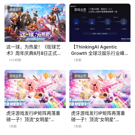
游戏业界
游戏业界
这一球，为热爱！《街球艺
【ThinkingAI Agentic
术》周年庆典8月8日正式上
Growth 全球泛娱乐行业峰
线，多重福利与全新内容同
会】Agent 时代，人到底负
11小时前
1天前
步开启
责什么
游戏业界
游戏业界
虎牙游戏发行IP矩阵再落重
虎牙游戏发行IP矩阵再落重
磅一子！顶流“女明星”
磅一子！顶流“女明星”
ZANMANG LOOPY 正版3D
ZANMANG LOOPY 正版3D
1天前
1天前
消除手游《消消奇遇》惊喜
消除手游《消消奇遇》惊喜