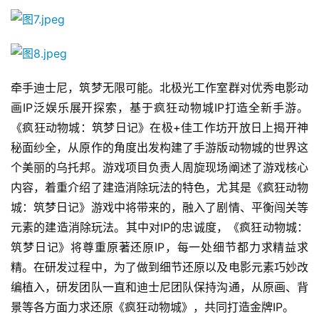
休
闲
游
戏
牵手迪士尼，筑梦无限可能。北极光工作室群对优秀电影动
画IP泛娱乐展开探索，基于疯狂动物城IP打造全新手游。
2
0
《疯狂动物城：筑梦日记》在极+佳工作坊开放日上揭开神
2
秘面纱全，从原作的角度出发构建了手游版动物城的世界这
5
个美丽的乌托邦。游戏项目负责人周旋现场阐述了游戏核心
第
内容，着重介绍了建造消除玩法的特色，尤其是《疯狂动物
十
城：筑梦日记》游戏中将带来的，融入了剧情、平衡闯关等
三
元素的建造消除玩法。其中对IP的忠诚度，《疯狂动物城：
届
金
筑梦日记》将尊重原著还原IP，每一处细节都力求精益求
茶
精。在研发过程中，为了做到细节还原以及电影元素巧妙改
奖
编植入，研发团队一直和迪士尼团队保持沟通，从原画、背
景等各方面力求还原《疯狂动物城》，共同打造金牌IP。