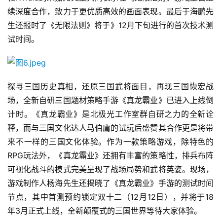
原
续深度合作，致力于更优质高效的画面表现。最后于海鹏先
创
生还报时了《无限法则》将于》12月下旬进行的首次技术测
试时间。
游
戏
业
界
探寻三国历史真相，还原三国武将面目，再现三国恢宏战
场，全新自研三国题材策略手游《真龙霸业》已进入上线倒
手
计时。《真龙霸业》是北极光工作室群自研之力的全新诠
机
释，而与三国文化达人马伯庸的试玩后盛赞其合作更是将带
游
来不一样的三国文化体验。作为一款策略游戏，除特色的
戏
RPG玩法外，《真龙霸业》还拥有丰富的策略性，排兵布阵
可视化战斗的模式完美呈现了战场局势和武将英姿。现场，
单
机
游戏制作人杨海先生还揭晓了《真龙霸业》手游的测试时间
游
节点，其中首测预约锁定双十二（12月12日），并将于18
戏
年3月正式上线，全新颠覆式的三国世界等待大家体验。