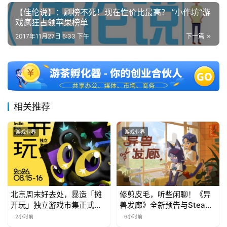
【佳伦说】：刷榜不死！现在性价比最高？ ”小作坊“游
戏疯狂占领苹果榜单
2017年11月27日 5:33 下午
下一篇
相关推荐
游戏业界
游戏业界
北京周末好去处，暴造「摊
修剪皮毛，听些闲聊！《异
开玩」独立游戏市集正式开
兽发廊》全新预告与Steam
票！
免费试玩公开
2小时前
6小时前