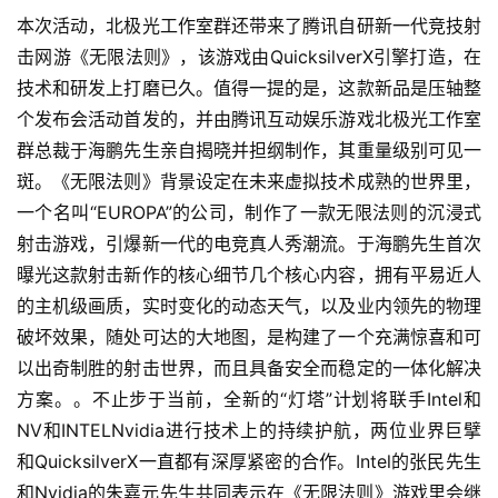
本次活动，北极光工作室群还带来了腾讯自研新一代竞技射
击网游《无限法则》，该游戏由QuicksilverX引擎打造，在
技术和研发上打磨已久。值得一提的是，这款新品是压轴整
个发布会活动首发的，并由腾讯互动娱乐游戏北极光工作室
群总裁于海鹏先生亲自揭晓并担纲制作，其重量级别可见一
斑。《无限法则》背景设定在未来虚拟技术成熟的世界里，
一个名叫“EUROPA”的公司，制作了一款无限法则的沉浸式
射击游戏，引爆新一代的电竞真人秀潮流。于海鹏先生首次
曝光这款射击新作的核心细节几个核心内容，拥有平易近人
的主机级画质，实时变化的动态天气，以及业内领先的物理
破坏效果，随处可达的大地图，是构建了一个充满惊喜和可
以出奇制胜的射击世界，而且具备安全而稳定的一体化解决
首
页
方案。。不止步于当前，全新的“灯塔”计划将联手Intel和
NV和INTELNvidia进行技术上的持续护航，两位业界巨擘
游
和QuicksilverX一直都有深厚紧密的合作。Intel的张民先生
茶
和Nvidia的朱嘉元先生共同表示在《无限法则》游戏里会继