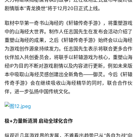
站
剧情版本“青龙换世”将于12月20日正式上线。
取材中华第一奇书山海经的《轩辕传奇手游》，将重塑游戏
中
中的山海经大世界。制作人任志国先生在发布会活动介绍了
文
重塑山海经的成果，之后《轩辕传奇手游》始终会以山海经
(
为游戏创作源泉持续发力。任志国先生表示将联合更多合作
中
伙伴加入共创委员会，将联手以轩辕游戏为核心，重塑山海
国
经IP为目的不断对游戏剧情以及内容进行更新，例如未来版
)
本中吸取山海经灵感创建出全新角色——御灵。今后《轩辕
传奇手游》会在继续吸收山海经精华的同时，联合合作伙
伴，进一步弘扬中国传统文化。
极+力量新涟漪 启动全球化合作
纵观近几年游戏界的发展，不难看出趋势已从“各自为战”向