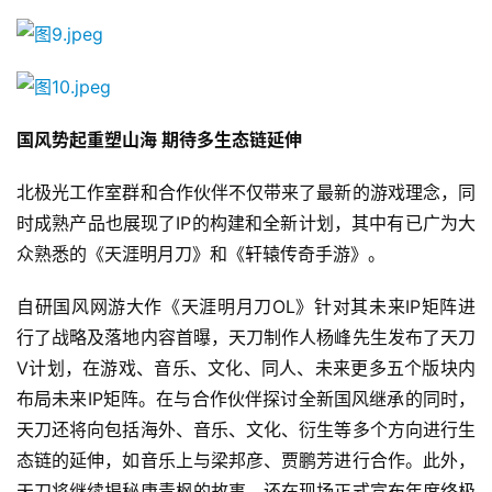
7
月
3
国风势起重塑山海 期待多生态链延伸
0
北极光工作室群和合作伙伴不仅带来了最新的游戏理念，同
日
时成熟产品也展现了IP的构建和全新计划，其中有已广为大
游
众熟悉的《天涯明月刀》和《轩辕传奇手游》。
茶
自研国风网游大作《天涯明月刀OL》针对其未来IP矩阵进
对
行了战略及落地内容首曝，天刀制作人杨峰先生发布了天刀
接
V计划，在游戏、音乐、文化、同人、未来更多五个版块内
会
布局未来IP矩阵。在与合作伙伴探讨全新国风继承的同时，
天刀还将向包括海外、音乐、文化、衍生等多个方向进行生
上
态链的延伸，如音乐上与梁邦彦、贾鹏芳进行合作。此外，
海
天刀将继续揭秘唐青枫的故事，还在现场正式宣布年度终极