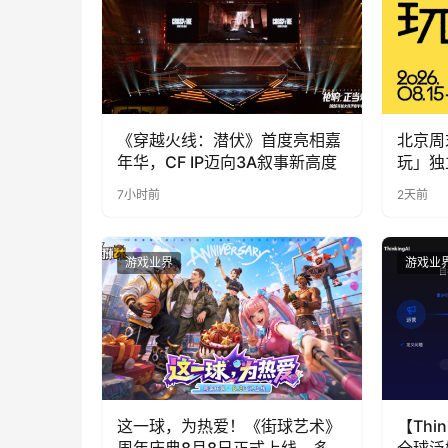
《穿越火线：潜伏》首度亮相嘉
北京周
年华，CF IP迈向3A叙事新高度
玩」独
7小时前
2天前
游戏业界
游戏业
这一球，为热爱！《街球艺术》
【Thin
周年庆典8月8日正式上线，多重
全球泛