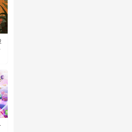
发
玩
一