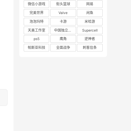
微信小游戏
街头篮球
网易
完美世界
Valve
闲鱼
泡泡玛特
卡游
米哈游
天美工作室
中国独立游戏联盟
Supercell
ps5
鹰角
逆神者
帕斯亚科技
全面战争
刺客信条