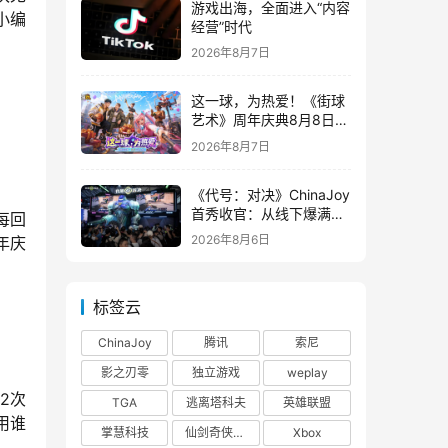
游戏出海，全面进入“内容
小编
经营”时代
2026年8月7日
这一球，为热爱！《街球
艺术》周年庆典8月8日正
式上线，多重福利与全新
2026年8月7日
内容同步开启
《代号：对决》ChinaJoy
首秀收官：从线下爆满看
每回
见玩家的真实期待
2026年8月6日
年庆
标签云
ChinaJoy
腾讯
索尼
影之刃零
独立游戏
weplay
2次
TGA
逃离塔科夫
英雄联盟
用谁
掌慧科技
仙剑奇侠传四
Xbox