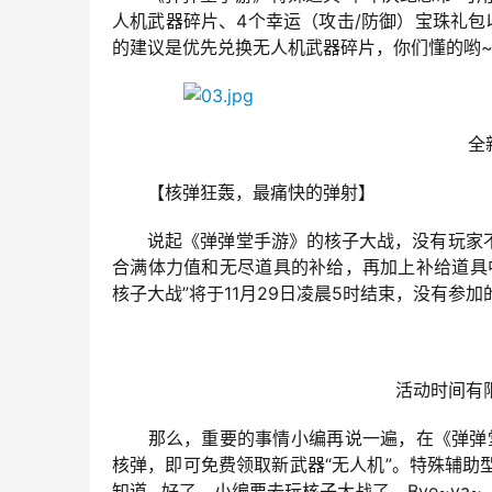
人机武器碎片、4个幸运（攻击/防御）宝珠礼
的建议是优先兑换无人机武器碎片，你们懂的哟
全
　　【核弹狂轰，最痛快的弹射】
　　说起《弹弹堂手游》的核子大战，没有玩家
合满体力值和无尽道具的补给，再加上补给道具
核子大战”将于11月29日凌晨5时结束，没有参加
活动时间有
　　那么，重要的事情小编再说一遍，在《弹弹
核弹，即可免费领取新武器“无人机”。特殊辅
知道…好了，小编要去玩核子大战了，Bye~ya~