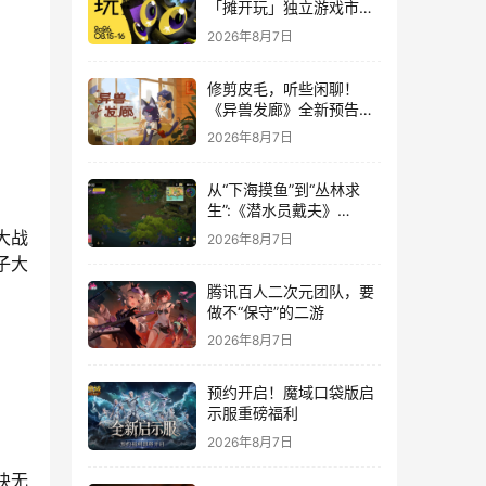
「摊开玩」独立游戏市集
正式开票！
2026年8月7日
修剪皮毛，听些闲聊！
《异兽发廊》全新预告与
Steam免费试玩公开
2026年8月7日
从“下海摸鱼”到“丛林求
生”:《潜水员戴夫》
DLC《丛林》移动端定档
大战
2026年8月7日
8月14日
子大
腾讯百人二次元团队，要
做不“保守”的二游
2026年8月7日
预约开启！魔域口袋版启
示服重磅福利
2026年8月7日
块无