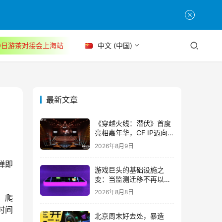
30日游茶对接会上海站
中文 (中国)
最新文章
《穿越火线：潜伏》首度
亮相嘉年华，CF IP迈向
3A叙事新高度
2026年8月9日
弹即
游戏巨头的基础设施之
变：当监测迁移不再以中
断为代价
2026年8月8日
，爬
时间
北京周末好去处，暴造