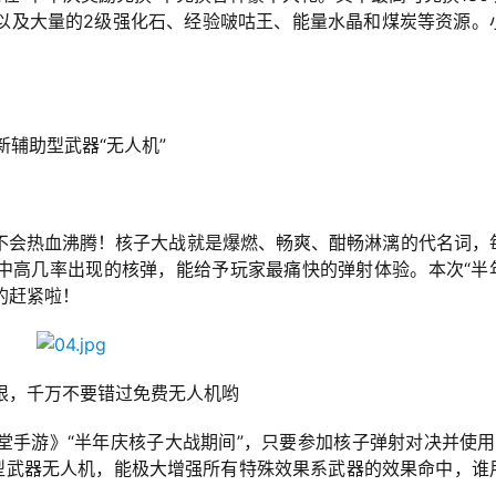
包以及大量的2级强化石、经验啵咕王、能量水晶和煤炭等资源。
~
新辅助型武器“无人机”
不会热血沸腾！核子大战就是爆燃、畅爽、酣畅淋漓的代名词，
中高几率出现的核弹，能给予玩家最痛快的弹射体验。本次“半
的赶紧啦！
限，千万不要错过免费无人机哟
堂手游》“半年庆核子大战期间”，只要参加核子弹射对决并使用
助型武器无人机，能极大增强所有特殊效果系武器的效果命中，谁