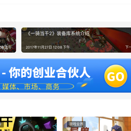
游
《一骑当千2》装备库系统介绍
:56 上午
2017年11月27日 12:08 下午
下
界
游戏业界