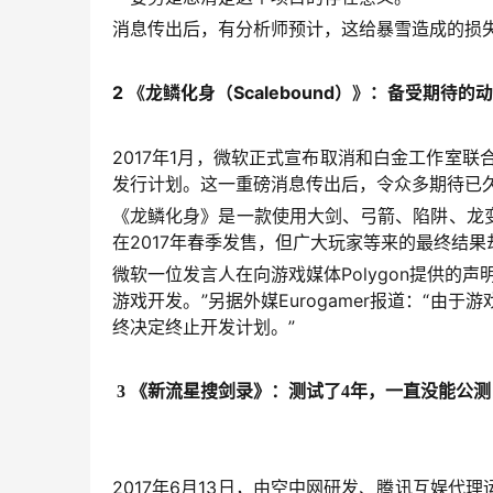
消息传出后，有分析师预计，这给暴雪造成的损失在
2 《龙鳞化身（Scalebound）》：备受期
2017年1月，微软正式宣布取消和白金工作室联合
发行计划。这一重磅消息传出后，令众多期待已
《龙鳞化身》是一款使用大剑、弓箭、陷阱、龙
在2017年春季发售，但广大玩家等来的最终结
微软一位发言人在向游戏媒体Polygon提供的
游戏开发。”另据外媒Eurogamer报道：“
终决定终止开发计划。”
3 
《新流星搜剑录》：测试了
4
年，一直没能公测
2017年6月13日，由空中网研发、腾讯互娱