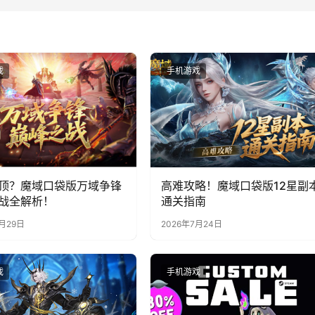
戏
手机游戏
顶？魔域口袋版万域争锋
高难攻略！魔域口袋版12星副
战全解析！
通关指南
7月29日
2026年7月24日
戏
手机游戏