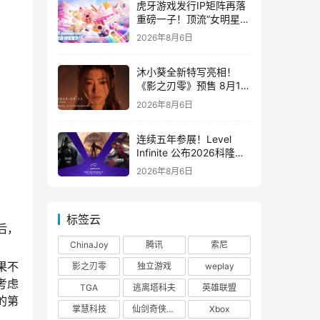
虎牙游戏发行IP矩阵再落
重磅一子！顶流“女明星”
ZANMANG LOOPY 正版
2026年8月6日
3D消除手游《消消奇遇》
惊喜曝光
沐小葵全新特写亮相！
《影之刃零》预售 8月12
日开启
2026年8月6日
连续五年参展！Level
Infinite 公布2026科隆游
戏展产品阵容
2026年8月6日
标签云
后，
ChinaJoy
腾讯
索尼
果不
影之刃零
独立游戏
weplay
考虑
TGA
逃离塔科夫
英雄联盟
的第
掌慧科技
仙剑奇侠传四
Xbox