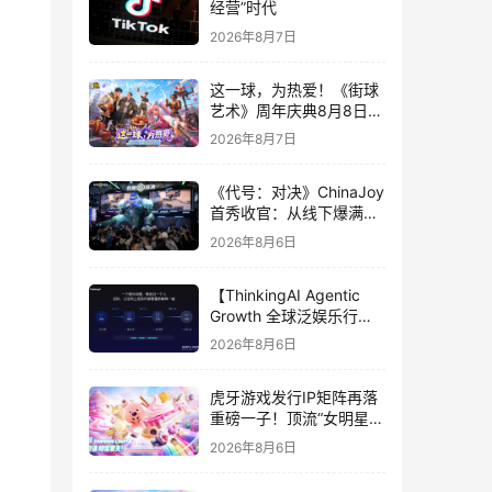
经营”时代
2026年8月7日
这一球，为热爱！《街球
艺术》周年庆典8月8日正
式上线，多重福利与全新
2026年8月7日
内容同步开启
《代号：对决》ChinaJoy
首秀收官：从线下爆满看
见玩家的真实期待
2026年8月6日
【ThinkingAI Agentic
Growth 全球泛娱乐行业
峰会】Agent 时代，人到
2026年8月6日
底负责什么
虎牙游戏发行IP矩阵再落
重磅一子！顶流“女明星”
ZANMANG LOOPY 正版
2026年8月6日
3D消除手游《消消奇遇》
惊喜曝光