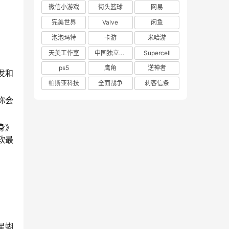
微信小游戏
街头篮球
网易
完美世界
Valve
闲鱼
泡泡玛特
卡游
米哈游
天美工作室
中国独立游戏联盟
Supercell
ps5
鹰角
逆神者
开发和
帕斯亚科技
全面战争
刺客信条
称会
身》
软最
星蝴