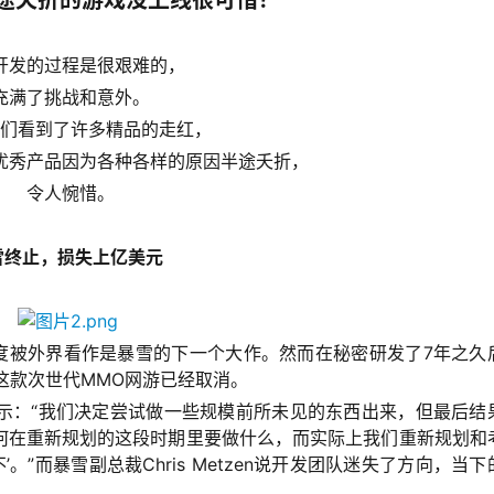
途夭折的游戏没上线很可惜？
开发的过程是很艰难的，
充满了挑战和意外。
们看到了许多精品的走红，
优秀产品因为各种各样的原因半途夭折，
令人惋惜。
暴雪终止，损失上亿美元
，一度被外界看作是暴雪的下一个大作。然而在秘密研发了7年之久
e宣布这款次世代MMO网游已经取消。
aime表示：“我们决定尝试做一些规模前所未见的东西出来，但最后结
何在重新规划的这段时期里要做什么，而实际上我们重新规划和
。”而暴雪副总裁Chris Metzen说开发团队迷失了方向，当下