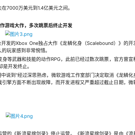
7000万美元到1.4亿美元之间。
待的动作游戏大作，多次跳票后终止开发
开发的Xbox One独占大作《龙鳞化身
（Scalebound）》的
久的玩家感到非常惋惜。
变身等武器和技能的动作RPG，此前已经过数次跳票，官方曾宣
果却是开发终止。
声明中说到“经过深思熟虑，微软游戏工作室部门决定取消《龙鳞化
由于游戏引擎方面不断出现故障，而开发进程又严重超过截止日期，微
代理运营的《新流星搜剑录》停止运营。《新流星搜剑录》是由《流