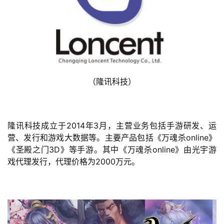
首
页
游
茶
原
创
（隆讯科技）
游
戏
隆讯科技成立于2014年3月，主营业务包括手游研发、运
业
营、发行和游戏大数据等。主要产品包括《万魂杀online》
界
《圣殿之门3D》等手游。其中《万魂杀online》由光宇游
戏代理发行，代理价格为2000万元。
手
机
游
戏