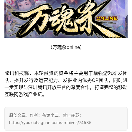
单
机
游
戏
休
（万魂杀online）
闲
游
戏
隆讯科技称，本轮融资的资金将主要用于增强游戏研发团
2
队、提升发行及运营能力、发掘业内优秀CP团队，同时进
0
一步实现与深圳腾讯开放平台的深度合作，打造完整的移动
2
互联网游戏产业链。
5
第
十
原创文章，作者：茶馆小二，禁止转载：
三
https://youxichaguan.com/archives/74585
届