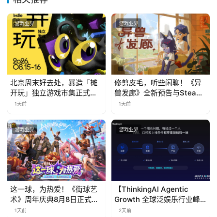
会
游戏业界
游戏业界
上
海
站
北京周末好去处，暴造「摊
修剪皮毛，听些闲聊！《异
开玩」独立游戏市集正式开
兽发廊》全新预告与Steam
票！
免费试玩公开
中
1天前
1天前
文
(
游戏业界
游戏业界
中
国
)
这一球，为热爱！《街球艺
【ThinkingAI Agentic
术》周年庆典8月8日正式上
Growth 全球泛娱乐行业峰
线，多重福利与全新内容同
会】Agent 时代，人到底负
1天前
2天前