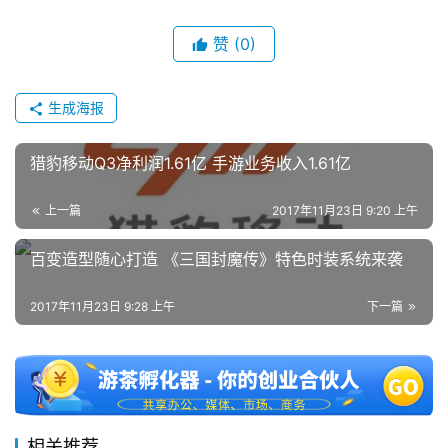
金
茶
赞
(0)
奖
生成海报
7
猎豹移动Q3净利润1.61亿 手游业务收入1.61亿
月
上一篇
2017年11月23日 9:20 上午
3
百变造型随心打造 《三国封魔传》特色时装系统来袭
0
日
2017年11月23日 9:28 上午
下一篇
游
茶
对
接
相关推荐