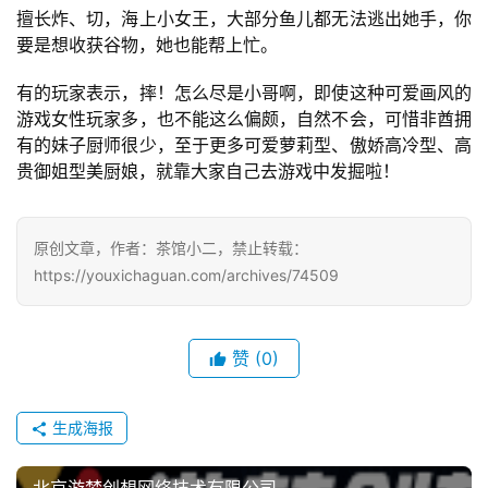
2
擅长炸、切，海上小女王，大部分鱼儿都无法逃出她手，你
5
要是想收获谷物，她也能帮上忙。
第
十
有的玩家表示，摔！怎么尽是小哥啊，即使这种可爱画风的
三
游戏女性玩家多，也不能这么偏颇，自然不会，可惜非酋拥
届
有的妹子厨师很少，至于更多可爱萝莉型、傲娇高冷型、高
金
贵御姐型美厨娘，就靠大家自己去游戏中发掘啦！
茶
奖
原创文章，作者：茶馆小二，禁止转载：
https://youxichaguan.com/archives/74509
7
赞
(0)
月
3
生成海报
0
日