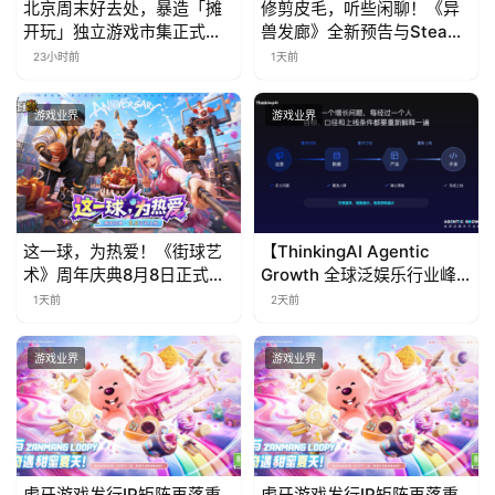
北京周末好去处，暴造「摊
修剪皮毛，听些闲聊！《异
国
开玩」独立游戏市集正式开
兽发廊》全新预告与Steam
)
票！
免费试玩公开
23小时前
1天前
游戏业界
游戏业界
这一球，为热爱！《街球艺
【ThinkingAI Agentic
术》周年庆典8月8日正式上
Growth 全球泛娱乐行业峰
线，多重福利与全新内容同
会】Agent 时代，人到底负
1天前
2天前
步开启
责什么
游戏业界
游戏业界
虎牙游戏发行IP矩阵再落重
虎牙游戏发行IP矩阵再落重