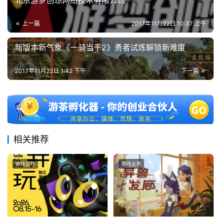
北京游梦创想网络技术有限公司
游
上一篇
2017年11月22日 10:37 上午
茶
新版本新气象《一骑当千2》勇者试炼解锁新难度
对
接
2017年11月22日 1:42 下午
下一篇
会
上
海
站
相关推荐
游戏业界
游戏业界
中
文
(
中