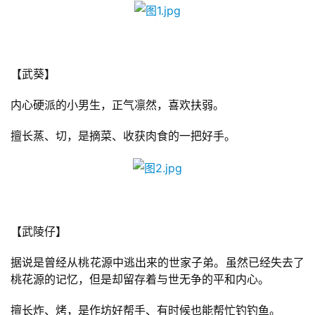
【武葵】
首
内心硬派的小男生，正气凛然，喜欢扶弱。
页
擅长蒸、切，是摘菜、收获肉食的一把好手。
游
茶
原
创
【武陵仔】
游
据说是曾经从桃花源中逃出来的世家子弟。虽然已经失去了
戏
桃花源的记忆，但是却留存着与世无争的平和内心。
业
界
擅长炸、烤，是作坊好帮手、有时候也能帮忙钓钓鱼。