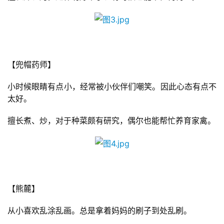
手
机
游
戏
【兜帽药师】
单
小时候眼睛有点小，经常被小伙伴们嘲笑。因此心态有点不
机
太好。
游
戏
擅长煮、炒，对于种菜颇有研究，偶尔也能帮忙养育家禽。
休
闲
游
戏
【熊麓】
2
从小喜欢乱涂乱画。总是拿着妈妈的刷子到处乱刷。
0