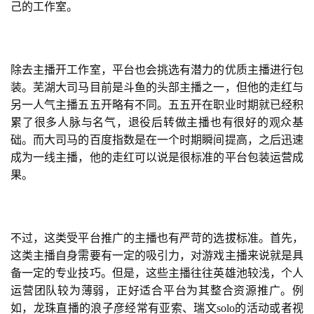
己的工作室。
游
戏
单
除去主播开工作室，平台也会挑选有潜力的优质主播进行包
机
装。芜湖大司马目前是斗鱼的头部主播之一，但他的走红与
游
另一人气主播五五开略有不同。五五开在职业时期就已经积
戏
累了很多人脉与名气，退役后转做主播也有很好的观众基
础。而大司马的百度指数是在一个时期瞬间提高，之后迅速
休
成为一线主播，他的走红可以说是很标准的平台包装运营成
闲
果。
游
戏
不过，这类受平台推广的主播也有严苛的选拔标准。首先，
2
这类主播自身需要有一定的吸引力，对游戏主播来说就是具
0
备一定的专业技巧。但是，这些主播往往英雄池较浅，个人
2
运营团队较为薄弱，正好适合平台为其整合资源推广。例
5
如，龙珠直播的浪子彦经常有亚索、瑞文solo的活动或者视
第