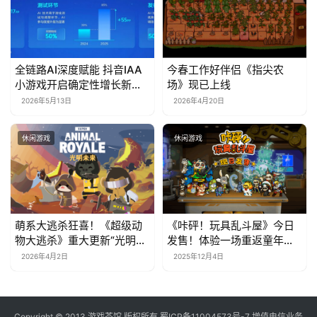
全链路AI深度赋能 抖音IAA
今春工作好伴侣《指尖农
小游戏开启确定性增长新周
场》现已上线
期
2026年5月13日
2026年4月20日
休闲游戏
休闲游戏
萌系大逃杀狂喜！《超级动
《咔砰！玩具乱斗屋》今日
物大逃杀》重大更新“光明未
发售！体验一场重返童年的
来”上线，隔墙杀神器来袭
魔法！
2026年4月2日
2025年12月4日
Copyright © 2013 游戏茶馆 版权所有
蜀ICP备11004573号-7
增值电信业务