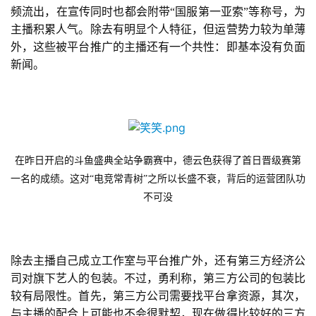
频流出，在宣传同时也都会附带“国服第一亚索”等称号，为
十
主播积累人气。除去有明显个人特征，但运营势力较为单薄
三
届
外，这些被平台推广的主播还有一个共性：即基本没有负面
金
新闻。
茶
奖
在昨日开启的斗鱼盛典全站争霸赛中，德云色获得了首日晋级赛第
7
一名的成绩。这对“电竞常青树”之所以长盛不衰，背后的运营团队功
月
不可没
3
0
除去主播自己成立工作室与平台推广外，还有第三方经济公
日
司对旗下艺人的包装。不过，勇利称，第三方公司的包装比
游
较有局限性。首先，第三方公司需要找平台拿资源，其次，
与主播的配合上可能也不会很默契，现在做得比较好的三方