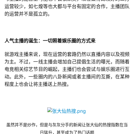
茶
运营较少，如七煌等也大都与平台有固定的合作，主播团队
对
的运营并不是孤立的。
接
会
人气主播的诞生：一切照着娱乐圈的方式来
上
海
就游戏主播来说，现在运营的套路仍然以直播内容以及视频
为主。不过，一线主播会增加自己提倡生活的曝光，而随着
站
电竞相关综艺节目的崛起，主播们也会尝试与娱乐圈进行互
动。此外，一些圈内的八卦新闻或者主播间的互撕，在某种
程度上也会让将主播送上热搜。
中
文
(
中
国
)
虽然并不是炒作，但是与灰灰分手的新闻让张大仙的热搜指数在当
日猛升，甚至成为了热门话题