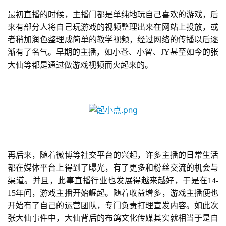
最初直播的时候，主播门都是单纯地玩自己喜欢的游戏，后
来有部分人将自己玩游戏的视频整理出来在网站上投放，或
者稍加润色整理成简单的教学视频，经过网络的传播以后逐
首
渐有了名气。早期的主播，如小苍、小智、JY甚至如今的张
页
大仙等都是通过做游戏视频而火起来的。
游
茶
原
创
游
再后来，随着微博等社交平台的兴起，许多主播的日常生活
戏
都在媒体平台上得到了曝光，有了更多和粉丝交流的机会与
业
渠道。并且，此事直播行业也发展得越来越好，于是在14-
界
15年间，游戏主播开始崛起。随着收益增多，游戏主播便也
开始有了自己的运营团队，专门负责打理宣发内容。如此次
手
张大仙事件中，大仙背后的布鸽文化传媒其实就相当于是自
机