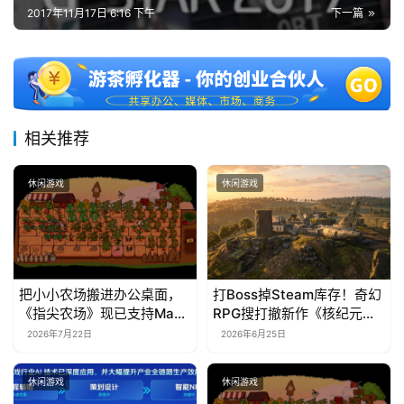
2017年11月17日 6:16 下午
下一篇
相关推荐
休闲游戏
休闲游戏
把小小农场搬进办公桌面，
打Boss掉Steam库存！奇幻
《指尖农场》现已支持Mac
RPG搜打撤新作《核纪元》
系统！
正式上线Steam：武器属性
2026年7月22日
2026年6月25日
全靠手造，暴死全掉光！
休闲游戏
休闲游戏