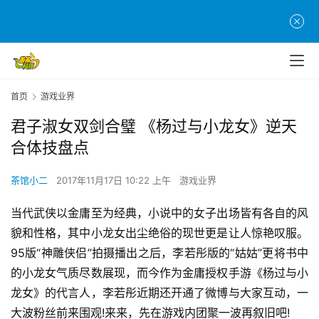
首页
游戏业界
君子淑女双剑合璧 《杨过与小龙女》逆天
合体技盘点
茶馆小二
2017年11月17日 10:22 上午
游戏业界
当代武侠以金庸至为经典，小说中的女子出场皆有各自的风
貌和性格，其中小龙女出尘绝俗的现世更是让人惊艳叹服。
95版“神雕侠侣”拍摄播出之后，李若彤版的“姑姑”更将书中
的小龙女气质尽数展现，而今作为金庸授权手游《杨过与小
龙女》的代言人，李若彤近期还开通了微博与大家互动，一
大波粉丝前来围观!来来，先在游戏内团聚一波再叙旧吧!