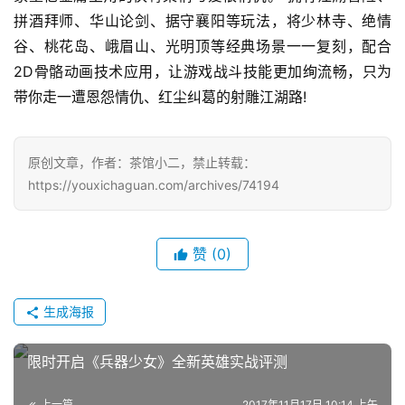
拼酒拜师、华山论剑、据守襄阳等玩法，将少林寺、绝情
站
谷、桃花岛、峨眉山、光明顶等经典场景一一复刻，配合
2D骨骼动画技术应用，让游戏战斗技能更加绚流畅，只为
带你走一遭恩怨情仇、红尘纠葛的射雕江湖路!
中
文
(
原创文章，作者：茶馆小二，禁止转载：
中
https://youxichaguan.com/archives/74194
国
)
赞
(0)
生成海报
限时开启《兵器少女》全新英雄实战评测
上一篇
2017年11月17日 10:14 上午