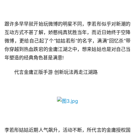
跟许多早早就开始玩微博的明星不同，李若彤似乎对新潮的
互动方式不甚了解，娇憨纯真犹胜当年，而近日她终于空降
微博，更给自己起了个“姑姑若彤”的名字，满满“回忆杀”带
你穿越到热血跌宕的金庸江湖之中，想来姑姑也是对自己当
年塑造的经典角色甚是满意!
　　代言金庸正版手游 创新玩法再走江湖路
首
页
游
李若彤姑姑近期人气飙升，活动不断，所代言的金庸授权国