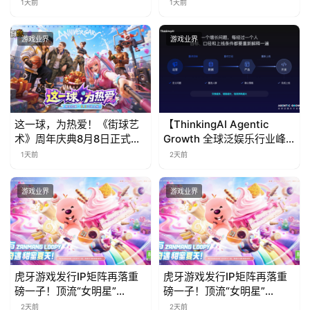
票！
免费试玩公开
1天前
1天前
游戏业界
游戏业界
这一球，为热爱！《街球艺
【ThinkingAI Agentic
术》周年庆典8月8日正式上
Growth 全球泛娱乐行业峰
线，多重福利与全新内容同
会】Agent 时代，人到底负
1天前
2天前
步开启
责什么
游戏业界
游戏业界
虎牙游戏发行IP矩阵再落重
虎牙游戏发行IP矩阵再落重
磅一子！顶流“女明星”
磅一子！顶流“女明星”
ZANMANG LOOPY 正版3D
ZANMANG LOOPY 正版3D
2天前
2天前