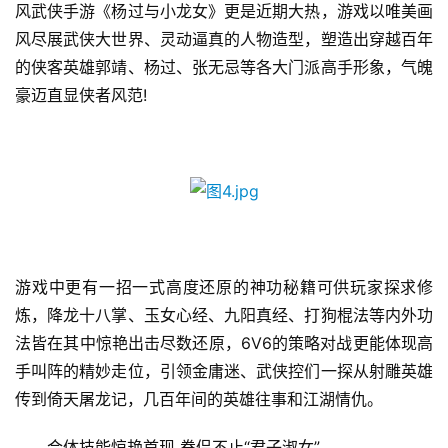
茶
风武侠手游《杨过与小龙女》更是近期大热，游戏以唯美画
原
风尽展武侠大世界、灵动逼真的人物造型，塑造出穿越百年
创
的侠客英雄郭靖、杨过、张无忌等各大门派高手形象，气魄
豪迈直显侠者风范!
游
戏
业
界
手
机
游
游戏中更有一招一式高度还原的神功秘籍可供玩家探求修
戏
炼，降龙十八掌、玉女心经、九阳真经、打狗棍法等内外功
法皆在其中惊艳出击尽数还原，6V6的策略对战更能体现高
单
手叫阵的精妙走位，引领金庸迷、武侠控们一探从射雕英雄
机
传到倚天屠龙记，几百年间的英雄往事和江湖情仇。
游
戏
　　合体技能惊艳首现 眷侣不止“君子淑女”