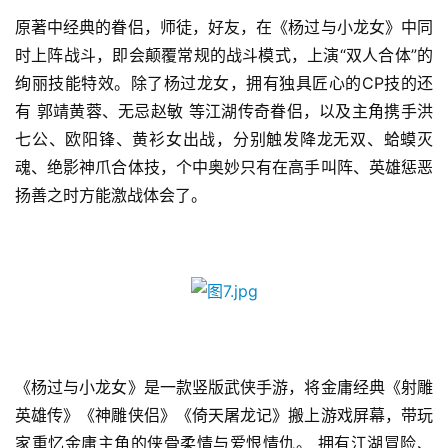
原著中经典的眷侣，师徒，好友，在《杨过与小龙女》中同
7
时上阵战斗，即会颠覆常规的战斗模式，上演“双人合体”的
绚丽技能特效。除了杨过龙女，拥有独具匠心的CP技的还
月
有 郭靖黄蓉、无忌赵敏 等江湖传奇眷侣，以及主角携手洪
3
七公、欧阳锋、黄衫女出战，分别触发降龙无双、蛤蟆灭
0
魂、绝影神爪合体技，个中奥妙只有在高手叫阵、英雄惩恶
日
扬善之时方能激战体会了。
游
茶
对
接
会
《杨过与小龙女》是一款竖版武侠手游，将金庸经典《射雕
上
英雄传》《神雕侠侣》《倚天屠龙记》搬上游戏屏幕，带玩
家重忆金庸主角的侠骨柔情与爱恨情仇。 拥有江湖冒险、
海