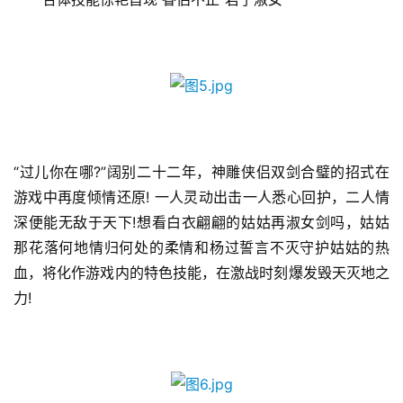
休
闲
游
戏
2
0
“过儿你在哪?”阔别二十二年，神雕侠侣双剑合璧的招式在
2
游戏中再度倾情还原! 一人灵动出击一人悉心回护，二人情
5
深便能无敌于天下!想看白衣翩翩的姑姑再淑女剑吗，姑姑
第
那花落何地情归何处的柔情和杨过誓言不灭守护姑姑的热
十
血，将化作游戏内的特色技能，在激战时刻爆发毁天灭地之
三
力!
届
金
茶
奖