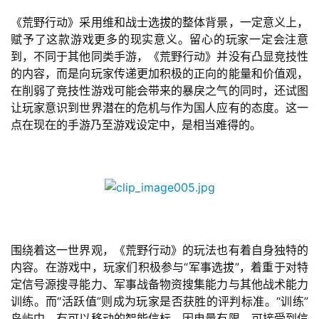
《荒野行动》采用维和战士选拔的整体背景，一定意义上，
首
赋予了这款游戏更多的现实意义。留心的玩家一定会注意
页
到，不同于其他同类手游，《荒野行动》并没有凸显竞技性
的内容，而是向玩家传递更加积极的正向的能量和价值观，
游
在削弱了竞技性游戏可能会带来的暴戾之气的同时，还试图
茶
让玩家意识到世界潜在的危机与作为国人应有的态度。这一
原
点在现在的手游乃至游戏设定中，是相当难得的。
创
游
戏
业
界
围绕着这一世界观，《荒野行动》的玩法也有着自身独特的
手
内容。在游戏中，玩家们积极参与“军事选拔”，着重于对特
机
定信号源搜寻能力、军事战备物资搜集能力与其他战术能力
游
训练。而“活跃值”则成为玩家是否获胜的评判标准。“训练”
戏
岛屿中，有可以移动的智能信标，因电量有限，可接受到信