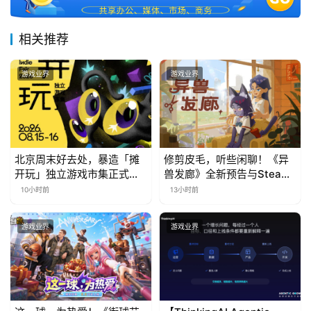
相关推荐
游戏业界
游戏业界
北京周末好去处，暴造「摊
修剪皮毛，听些闲聊！《异
开玩」独立游戏市集正式开
兽发廊》全新预告与Steam
票！
免费试玩公开
10小时前
13小时前
游戏业界
游戏业界