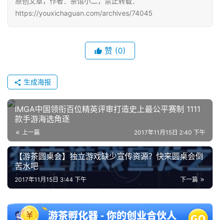
原创文章，作者：茶馆小二，禁止转载：
接
https://youxichaguan.com/archives/74045
会
上
赞
(0)
海
站
生成海报
IMGA中国领衔百位精英评审打造史上最公平赛制 1111
款手游海选角逐
中
文
上一篇
2017年11月15日 2:40 下午
(
【游茶圆桌会】独立游戏缺少宣传资源？快来圆桌会倒
中
苦水吧
国
)
2017年11月15日 3:44 下午
下一篇