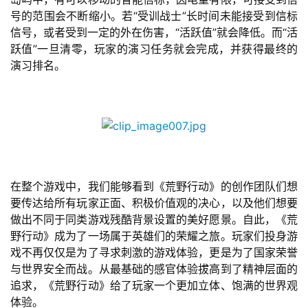
号的范围会不断缩小。若“受训战士”长时间未能接受到信标
单
信号，或者受到一定的外在伤害，“活跃值”就会降低。而“活
机
跃值”一旦清零，玩家的演习任务就会完成，并获得最终的
游
演习排名。
戏
休
闲
游
戏
在整个游戏中，我们能够看到《荒野行动》的创作团队们想
要传达给所有玩家正面、积极价值观的决心，以及他们想要
2
做出不同于同类游戏残酷背景设置的美好愿景。自此，《荒
0
野行动》成为了一场属于英雄们的荣耀之旅。玩家们投身游
2
戏不再仅仅是为了寻求刺激的游戏体验，更是为了国家荣誉
5
与世界安全而战。从最基础的感官体验拔高到了精神层面的
第
追求，《荒野行动》给了玩家一个更加立体、饱满的世界观
十
体验。
三