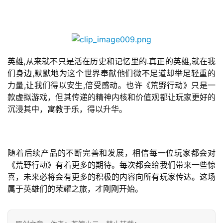
届
金
茶
奖
英雄,从来就不只是活在历史和记忆里的.真正的英雄,就在我
们身边,默默地为这个世界奉献他们微不足道却举足轻重的
力量,让我们得以安生,倍受感动。也许《荒野行动》只是一
7
款虚拟游戏，但其传递的精神内核和价值观都让玩家更好的
沉浸其中，寓教于乐，得以升华。
月
3
0
随着后续产品的不断完善和发展，相信每一位玩家都会对
日
《荒野行动》有着更多的期待。每次都会给我们带来一些惊
喜，未来必将会有更多的积极的内容向所有玩家传达。这场
游
属于英雄们的荣耀之旅，才刚刚开始。
茶
对