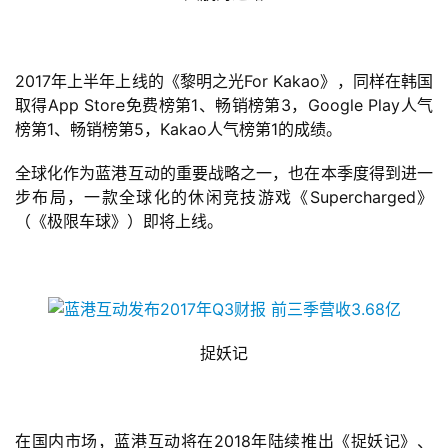
业
界
2017年上半年上线的《黎明之光For Kakao》，同样在韩国
手
取得App Store免费榜第1、畅销榜第3，Google Play人气
机
榜第1、畅销榜第5，Kakao人气榜第1的成绩。
游
全球化作为蓝港互动的重要战略之一，也在本季度得到进一
戏
步布局，一款全球化的休闲竞技游戏《Supercharged》
（《极限车球》）即将上线。
单
机
游
戏
捉妖记
休
闲
游
戏
在国内市场，蓝港互动将在2018年陆续推出《捉妖记》、