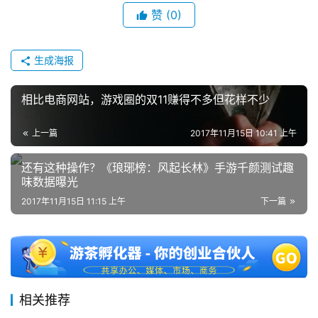
赞
(0)
0
日
生成海报
游
茶
相比电商网站，游戏圈的双11赚得不多但花样不少
对
上一篇
2017年11月15日 10:41 上午
接
还有这种操作？《琅琊榜：风起长林》手游千颜测试趣
会
味数据曝光
上
2017年11月15日 11:15 上午
下一篇
海
站
相关推荐
中