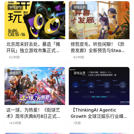
文
游戏业界
游戏业界
(
中
国
)
北京周末好去处，暴造「摊
修剪皮毛，听些闲聊！《异
开玩」独立游戏市集正式开
兽发廊》全新预告与Steam
票！
免费试玩公开
5小时前
9小时前
游戏业界
游戏业界
这一球，为热爱！《街球艺
【ThinkingAI Agentic
术》周年庆典8月8日正式上
Growth 全球泛娱乐行业峰
线，多重福利与全新内容同
会】Agent 时代，人到底负
14小时前
1天前
步开启
责什么