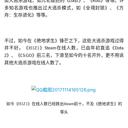
类大逃杀游戏，如元老级别的《
》、《
》等等。许
DayZ
Rust
多知名游戏也推出过大逃杀模式，如《全境封锁》、《方
舟：生存进化》等等。
不过，如今在《绝地求生》锋芒之下，这些大逃杀游戏过得
并不好。《H1Z1》
在线人数，已由年初直追《
Steam
Dota 
》、《
》前三名，下滑至如今的十名开外，更不用说
2
CS:GO
其他大逃杀游戏在线人数了。
如今《H1Z1》在线人数已经跌出
前十，不及《绝地求生》的
Steam
零头