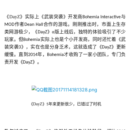
第
十
《DayZ》实际上《武装突袭》开发商
与
Bohemia Interactive
三
作者
合作的游戏。刚刚推出时，市面上生存
届
MOD
Dean Hall
金
类网游极少，《
》α版上线后，独特的体验吸引了不少
DayZ
茶
玩家。但
实际上也是个小开发商，同时还忙着《武
Bohemia
奖
装突袭
》，实在也是分身乏术，这就造成了《
》更新
3
DayZ
缓慢。直到
年，
才收购了一家小团队，专门负
2014
Bohemia
责开发《
》。
DayZ
7
月
3
0
《DayZ》
年来更新很少，已错过了时机
5
日
游