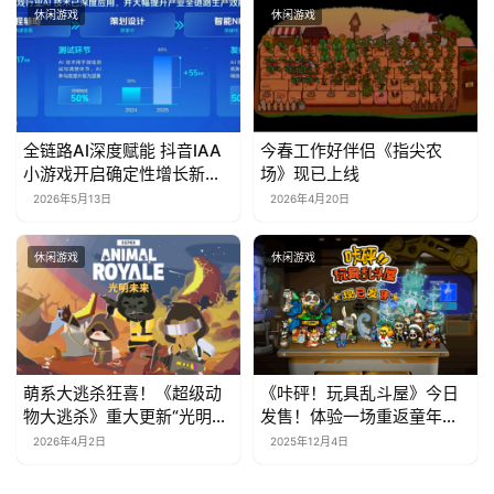
休闲游戏
休闲游戏
全链路AI深度赋能 抖音IAA
今春工作好伴侣《指尖农
小游戏开启确定性增长新周
场》现已上线
期
2026年5月13日
2026年4月20日
休闲游戏
休闲游戏
萌系大逃杀狂喜！《超级动
《咔砰！玩具乱斗屋》今日
物大逃杀》重大更新“光明未
发售！体验一场重返童年的
来”上线，隔墙杀神器来袭
魔法！
2026年4月2日
2025年12月4日