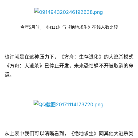
今年5月时，《
》与《绝地求生》在线人数比较
H1Z1
首
页
游
也许就是在这种压力下，《方舟：生存进化》的大逃杀模式
茶
《方舟：大逃杀》已停止开发，未来恐怕躲不开被取消的命
原
运。
创
游
戏
业
界
手
从上表中我们可以清晰看到，《绝地求生》同其他大逃杀类