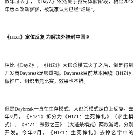
数年过去了，《DayZ》依然处于抢先体验阶段，相比
2013
茶
年版本改动寥寥，被玩家认为已经“烂尾”。
对
接
《
》定位反复 为解决外挂封中国
H1Z1
IP
会
上
海
相比《DayZ》，《
》大逃杀模式火了之后，倒是得到
H1Z1
站
开发商
足够重视。
目前基本围绕《
》
Daybreak
Daybreak
H1Z1
做推广、组织电竞比赛，效果也不错。
中
文
但是Daybreak一直在生存模式、大逃杀模式定位上反复。去
(
年
月，《
》拆分为《
：生死挣扎》（求生模
9
H1Z1
H1Z1
中
式）、《
：杀戮之王》（大逃杀模式）两款游戏，分别
H1Z1
国
开发。今年
月，《
：生死挣扎》去掉名字中的
9
H1Z1
)