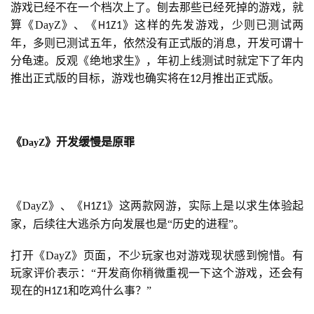
机
游戏已经不在一个档次上了。刨去那些已经死掉的游戏，就
游
算《DayZ》、《
》这样的先发游戏，少则已测试两
H1Z1
戏
年，多则已测试五年，依然没有正式版的消息，开发可谓十
分龟速。反观《绝地求生》，年初上线测试时就定下了年内
单
推出正式版的目标，游戏也确实将在
月推出正式版。
12
机
游
戏
《
》开发缓慢是原罪
DayZ
休
闲
游
《DayZ》、《
》这两款网游，实际上是以求生体验起
H1Z1
戏
家，后续往大逃杀方向发展也是“历史的进程”。
打开《DayZ》页面，不少玩家也对游戏现状感到惋惜。有
2
0
玩家评价表示：“开发商你稍微重视一下这个游戏，还会有
2
现在的
和吃鸡什么事？”
H1Z1
5