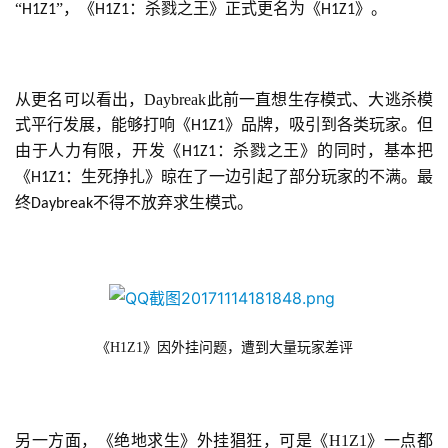
“
”，《
：杀戮之王》正式更名为《
》。
H1Z1
H1Z1
H1Z1
从更名可以看出，Daybreak此前一直想生存模式、大逃杀模
式平行发展，能够打响《
》品牌，吸引到各类玩家。但
H1Z1
由于人力有限，开发《
：杀戮之王》的同时，基本把
H1Z1
《
：生死挣扎》晾在了一边引起了部分玩家的不满。最
H1Z1
终
不得不放弃求生模式。
Daybreak
《H1Z1》因外挂问题，遭到大量玩家差评
另一方面，《绝地求生》外挂猖狂，可是《
H1Z1
》一点都