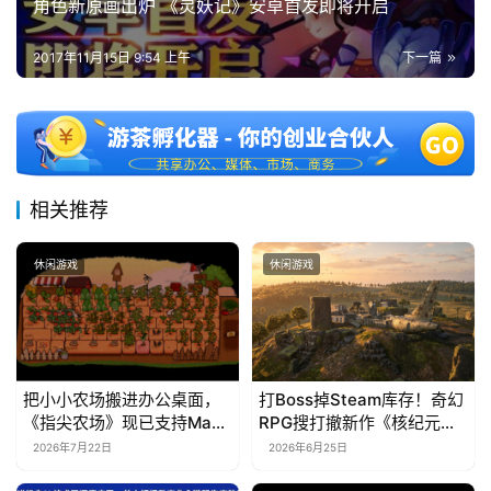
角色新原画出炉 《灵妖记》安卓首发即将开启
2017年11月15日 9:54 上午
下一篇
相关推荐
休闲游戏
休闲游戏
把小小农场搬进办公桌面，
打Boss掉Steam库存！奇幻
《指尖农场》现已支持Mac
RPG搜打撤新作《核纪元》
系统！
正式上线Steam：武器属性
2026年7月22日
2026年6月25日
全靠手造，暴死全掉光！