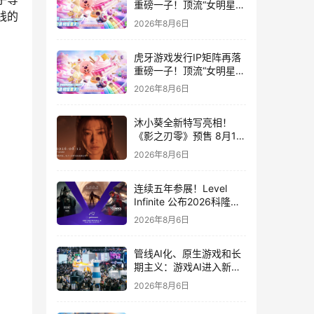
重磅一子！顶流“女明星”
线的
ZANMANG LOOPY 正版
2026年8月6日
3D消除手游《消消奇遇》
惊喜曝光
虎牙游戏发行IP矩阵再落
重磅一子！顶流“女明星”
ZANMANG LOOPY 正版
2026年8月6日
3D消除手游《消消奇遇》
惊喜曝光
沐小葵全新特写亮相！
《影之刃零》预售 8月12
日开启
2026年8月6日
连续五年参展！Level
Infinite 公布2026科隆游
戏展产品阵容
2026年8月6日
管线AI化、原生游戏和长
期主义：游戏AI进入新共
识时代
2026年8月6日