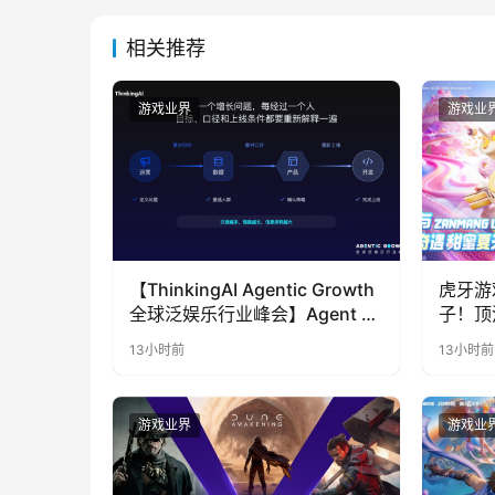
相关推荐
游戏业界
游戏业
【ThinkingAI Agentic Growth
虎牙游
全球泛娱乐行业峰会】Agent 时
子！顶
代，人到底负责什么
LOO
13小时前
13小时前
奇遇》
游戏业界
游戏业