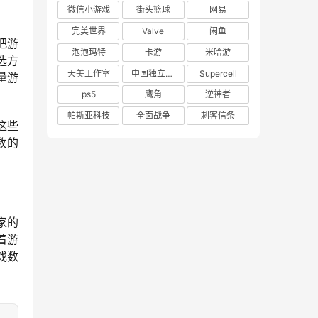
微信小游戏
街头篮球
网易
完美世界
Valve
闲鱼
把游
泡泡玛特
卡游
米哈游
选方
天美工作室
中国独立游戏联盟
Supercell
量游
ps5
鹰角
逆神者
帕斯亚科技
全面战争
刺客信条
这些
数的
家的
着游
戏数