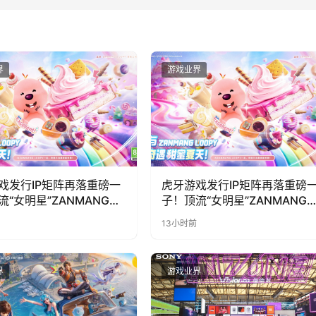
界
游戏业界
戏发行IP矩阵再落重磅一
虎牙游戏发行IP矩阵再落重磅
流“女明星”ZANMANG
子！顶流“女明星”ZANMANG
PY 正版3D消除手游《消消
LOOPY 正版3D消除手游《消
13小时前
惊喜曝光
奇遇》惊喜曝光
界
游戏业界