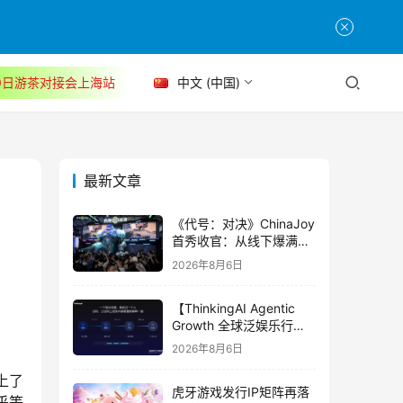
30日游茶对接会上海站
中文 (中国)
最新文章
《代号：对决》ChinaJoy
首秀收官：从线下爆满看
见玩家的真实期待
2026年8月6日
【ThinkingAI Agentic
Growth 全球泛娱乐行业
峰会】Agent 时代，人到
2026年8月6日
底负责什么
上了
虎牙游戏发行IP矩阵再落
乎等