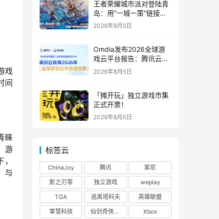
王者荣耀城市派对登陆青
岛：用“一城一策”链接海
洋场景，以双向奔赴带动
2026年8月5日
夏日文旅
Omdia发布2026全球游
戏云平台报告：腾讯云连
续两年入选“领导者”象限
游戏
2026年8月5日
时间
「摊开玩」独立游戏市集
正式开票！
2026年8月5日
(青睐
，游
标签云
下，
ChinaJoy
腾讯
索尼
，
与
影之刃零
独立游戏
weplay
TGA
逃离塔科夫
英雄联盟
掌慧科技
仙剑奇侠传四
Xbox