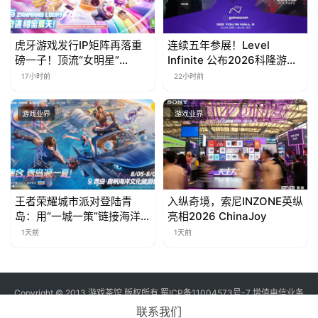
虎牙游戏发行IP矩阵再落重
连续五年参展！Level
磅一子！顶流“女明星”
Infinite 公布2026科隆游戏
ZANMANG LOOPY 正版3D
展产品阵容
17小时前
22小时前
消除手游《消消奇遇》惊喜
曝光
游戏业界
游戏业界
王者荣耀城市派对登陆青
入纵奇境，索尼INZONE英纵
岛：用“一城一策”链接海洋
亮相2026 ChinaJoy
场景，以双向奔赴带动夏日
1天前
1天前
文旅
Copyright © 2013 游戏茶馆 版权所有
蜀ICP备11004573号-7
增值电信业务
经营许可证 川B2-20170060号
联系我们