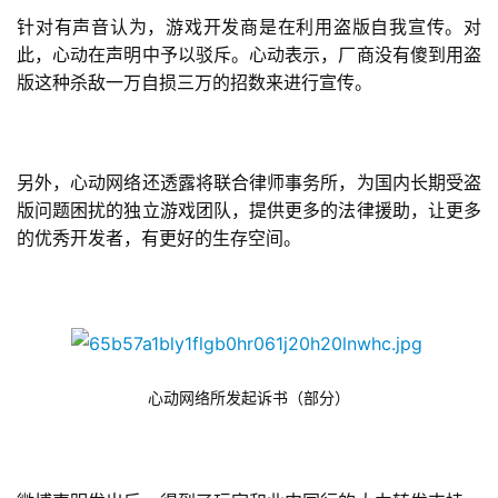
针对有声音认为，游戏开发商是在利用盗版自我宣传。对
此，心动在声明中予以驳斥。心动表示，厂商没有傻到用盗
首
版这种杀敌一万自损三万的招数来进行宣传。
页
游
另外，心动网络还透露将联合律师事务所，为国内长期受盗
茶
版问题困扰的独立游戏团队，提供更多的法律援助，让更多
原
创
的优秀开发者，有更好的生存空间。
游
戏
业
界
心动网络所发起诉书（部分）
手
机
游