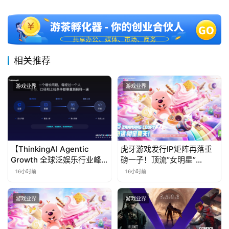
相关推荐
游戏业界
游戏业界
【ThinkingAI Agentic
虎牙游戏发行IP矩阵再落重
Growth 全球泛娱乐行业峰
磅一子！顶流“女明星”
会】Agent 时代，人到底负
ZANMANG LOOPY 正版3D
16小时前
16小时前
责什么
消除手游《消消奇遇》惊喜
曝光
游戏业界
游戏业界