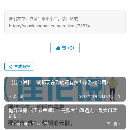
对
接
原创文章，作者：茶馆小二，禁止转载：
https://youxichaguan.com/archives/73874
会
上
海
赞
(0)
站
生成海报
中
【佳伦说】：成都现在到底还有多少家游戏公司？
文
(
上一篇
2017年11月13日 6:05 下午
中
国
抛弃糟糠 《王者荣耀》一哥张大仙遭遇史上最大口碑
)
危机！
2017年11月13日 6:25 下午
下一篇