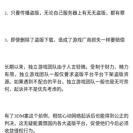
十
三
只要传播盗版，无论自己服务器上有无无盗版，都有罪
2、
届
金
茶
奖
即使删除了盗版下载，造成了游戏厂商损失一样要赔偿
3、
7
长期以来，独立游戏团队由于人言轻微。受制于财力、精力
月
有限，独立游戏团队一般仅要求盗版平台平台下架盗版资
源。如果遇到不配合的平台，独立游戏团队一般也是无可奈
3
何，起诉并不是优先考虑的。
0
日
有了3DM案这个前例，相信心动网络起诉后也能得到公正的
游
判决，这无疑能震慑国内各大盗版平台，促使他们今后必须
茶
收敛侵权行为。