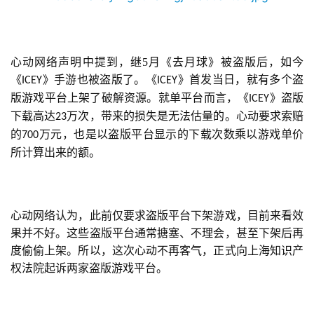
心动网络声明中提到，继5月《去月球》被盗版后，如今
《
》手游也被盗版了。《
》首发当日，就有多个盗
ICEY
ICEY
版游戏平台上架了破解资源。就单平台而言，《
》盗版
ICEY
下载高达
万次，带来的损失是无法估量的。心动要求索赔
23
的
万元，也是以盗版平台显示的下载次数乘以游戏单价
700
所计算出来的额。
心动网络认为，此前仅要求盗版平台下架游戏，目前来看效
果并不好。这些盗版平台通常搪塞、不理会，甚至下架后再
度偷偷上架。所以，这次心动不再客气，正式向上海知识产
权法院起诉两家盗版游戏平台。