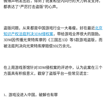
微博声明发出后，得到了玩家和业内同行的大力转发支持，
戏
都表达了“严厉打击盗版”的心声。
单
机
盗版问题，从来都是中国游戏行业一大毒瘤。好在最近
北京
游
知识产权法庭判决3DM侵权案
，带给游戏业界很大的鼓励。
戏
3DM因传播光荣特库摩的《三国志
》等
款游戏盗版，而
13
5
被法庭判决向光荣特库摩赔偿
万余元。
102
休
闲
游
戏
在上周游戏茶馆针对3DM侵权案的评述中，认为此案在三个
方面具有积极意义，戳穿了盗版平台一些常见谎言：
2
0
2
游戏没进入中国，破解也有罪
5
1、
第