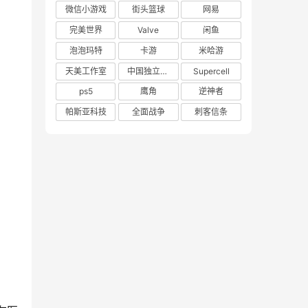
微信小游戏
街头篮球
网易
完美世界
Valve
闲鱼
泡泡玛特
卡游
米哈游
天美工作室
中国独立游戏联盟
Supercell
ps5
鹰角
逆神者
帕斯亚科技
全面战争
刺客信条