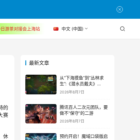
30日游茶对接会上海站
中文 (中国)
最新文章
从“下海摸鱼”到“丛林求
生”:《潜水员戴夫》
DLC《丛林》移动端定档
2026年8月7日
8月14日
腾讯百人二次元团队，要
持的
做不“保守”的二游
大赛
2026年8月7日
、休
预约开启！魔域口袋版启