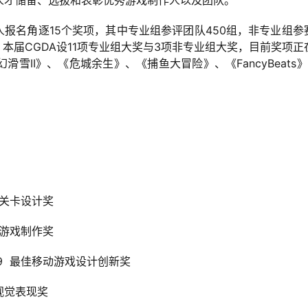
人才储备、选拔和表彰优秀游戏制作人以及团队。
人报名角逐15个奖项，其中专业组参评团队450组，非专业组参
本届CGDA设11项专业组大奖与3项非专业组大奖，目前奖项正
II》、《危城余生》、《捕鱼大冒险》、《FancyBeats》
关卡设计奖
游戏制作奖
9
最佳移动游戏设计创新奖
视觉表现奖