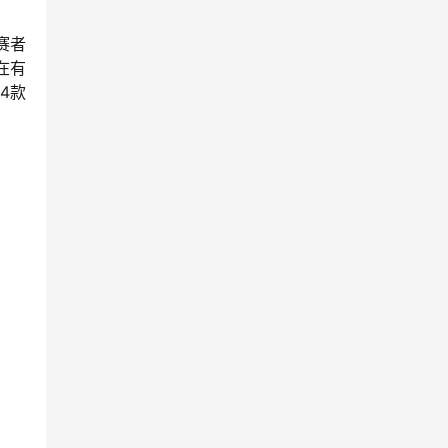
赛者
在有
4款