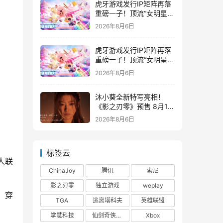
虎牙游戏发行IP矩阵再落
重磅一子！顶流“女明星”
ZANMANG LOOPY 正版
2026年8月6日
3D消除手游《消消奇遇》
惊喜曝光
虎牙游戏发行IP矩阵再落
重磅一子！顶流“女明星”
ZANMANG LOOPY 正版
2026年8月6日
3D消除手游《消消奇遇》
惊喜曝光
沐小葵全新特写亮相！
《影之刃零》预售 8月12
日开启
2026年8月6日
标签云
人联
ChinaJoy
腾讯
索尼
影之刃零
独立游戏
weplay
，穿
TGA
逃离塔科夫
英雄联盟
掌慧科技
仙剑奇侠传四
Xbox