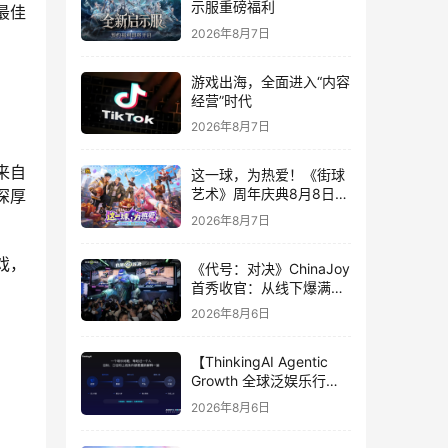
示服重磅福利
最佳
2026年8月7日
游戏出海，全面进入“内容
经营”时代
2026年8月7日
来自
这一球，为热爱！《街球
艺术》周年庆典8月8日正
深厚
式上线，多重福利与全新
2026年8月7日
内容同步开启
戏，
《代号：对决》ChinaJoy
首秀收官：从线下爆满看
见玩家的真实期待
2026年8月6日
【ThinkingAI Agentic
Growth 全球泛娱乐行业
峰会】Agent 时代，人到
2026年8月6日
底负责什么