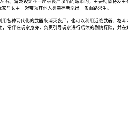
h左右。游戏设定在一座被丧尸攻陷的城市内，主要剧情将发生
玩家与女主一起带领其他人类幸存者杀出一条血路求生。
利用各种现代化的武器来消灭丧尸，也可以利用近战武器、格斗
女主，常伴在玩家身旁，负责引导玩家进行后续的剧情探险，并在