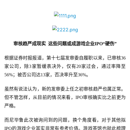
审核趋严成现实  这些问题或成游戏企业IPO“硬伤”
根据证券时报报道，第十七届发审委自履职以来，已审核36
家公司，除3家暂缓表决外，仅有20家过会，通过率降至
56%；被否公司达13家，否决率升至36%。
虽然有说法认为，新的发审委上任之初审核趋严也属正常。
但不管怎样，从目前的情况来看，IPO审核确实比之前更为
严格。
而尼毕鲁此次被询问到的问题，换个角度看，对于其他拟
IPO的游戏企业其实非常有参考价值。游戏茶馆也就此梳理
首