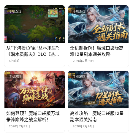
手机游戏
手机游戏
从“下海摸鱼”到“丛林求生”:
全机制拆解！魔域口袋版高
《潜水员戴夫》DLC《丛
难12星副本通关攻略
林》移动端定档8月14日
1小时前
2026年7月31日
手机游戏
手机游戏
如何登顶？魔域口袋版万域
高难攻略！魔域口袋版12星
争锋巅峰之战全解析！
副本通关指南
2026年7月29日
2026年7月24日