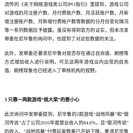
单
流传的
《关于网络游戏类公司IPO指引》里提到，游戏公司
机
对游戏的月注册户数、月付费账户数、月活跃账户数、月新
游
增注册账户数、月新增付费帐户数等数据的分月份变化情况
戏
等一系列数据应予披露。虽没有得到官方的证实，但本次发
审委在尼毕鲁的询问中，也提到了对这些数据的关注。
休
闲
此外，发审委还要求尼毕鲁对是否存在通过自充值、刷榜等
游
方式增加收入进行说明。可见这两年游戏业内出现的自充
戏
值、刷榜现象也已经进入了审核机构的视野。
2
0
2
3 只靠一两款游戏“挑大梁”的要小心
5
第
十
此次询问中发审委提到，尼毕鲁的2款游戏“战地风暴”和“银
三
河传说”占了公司2016年度营业收入的84.6%，且“银河传说”
届
的收入、“战地风暴”付费玩家数量已开始下降，要求尼毕鲁