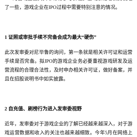
页
了一些，游戏企业在IPO过程中需要特别注意的情况。
游
茶
1 证照或审批手续不完备会成为最大“硬伤”
原
创
此次发审委对尼毕鲁的询问，第一条就是相关许可证和运营
手续是否完备。拟IPO的游戏企业务必要重视游戏研发及运
游
戏
营流程的合理合法性，及时申办相关许可证，做好备案，并
业
且在招股说明书中如实披露。
界
手
机
2 自充值、刷榜行为进入发审委视野
游
戏
近年，发审委对于游戏企业的了解已经越来越深入，对于游
戏运营数据和收入的关注也越来越细致。今年5月在网络上