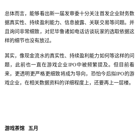
会
总体而言，能够看出新一届发审委十分关注首发企业财务数
上
据真实性、持续盈利能力、信息披露、关联交易等问题。并
海
且询问非常细致，对尼毕鲁诸如电话访谈玩家的选取依据这
样的细节也没有放过。
站
其实，像现金流水的真实性、持续盈利能力如何等这样的问
题，此前也一直在游戏企业IPO中被频繁提及。但目前看
中
文
来，更透明更严格更细致将成为导向，恐怕今后拟IPO的游
(
戏企业，在相关数据资料的详细程度上，还要再上一层楼。
中
国
)
游戏茶馆   五月