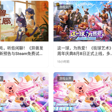
界
游戏业界
毛，听些闲聊！《异兽发
这一球，为热爱！《街球艺术
新预告与Steam免费试玩
周年庆典8月8日正式上线，多
福利与全新内容同步开启
15小时前
界
游戏业界