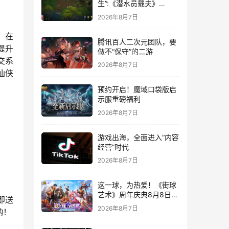
生”:《潜水员戴夫》
DLC《丛林》移动端定档
2026年8月7日
8月14日
。在
腾讯百人二次元团队，要
提升
做不“保守”的二游
交系
2026年8月7日
仙侠
预约开启！魔域口袋版启
示服重磅福利
2026年8月7日
游戏出海，全面进入“内容
经营”时代
2026年8月7日
这一球，为热爱！《街球
艺术》周年庆典8月8日正
即送
式上线，多重福利与全新
2026年8月7日
哟！
内容同步开启