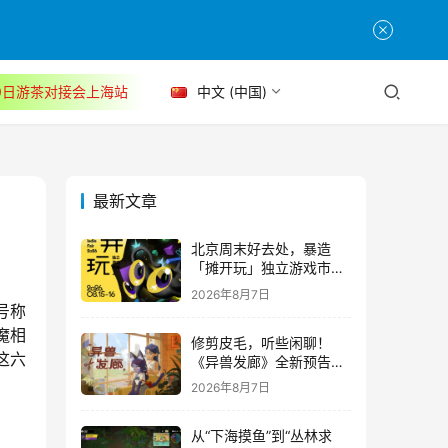
30日游茶对接会上海站
中文 (中国)
最新文章
北京周末好去处，暴造
「摊开玩」独立游戏市集
正式开票！
2026年8月7日
号称
魔相
修剪皮毛，听些闲聊！
这六
《异兽发廊》全新预告与
Steam免费试玩公开
2026年8月7日
从“下海摸鱼”到“丛林求