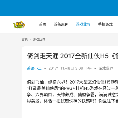
首页
游茶原创
游戏业界
手机游戏
首页
游戏业界
倚剑走天涯 2017全新仙侠H5《
茶馆小二
•
2017年11月8日 3:09 下午
•
游戏业界
倚剑飞仙，纵横六界！2017大型玄幻仙侠H5游戏
“打造最美仙侠风”的PRG+挂机H5游戏在经
争、六界颠倒，天神养成、仙盟争霸，满满诚意
界美景，体验一把弑魔诛神的快感吗？你且往下