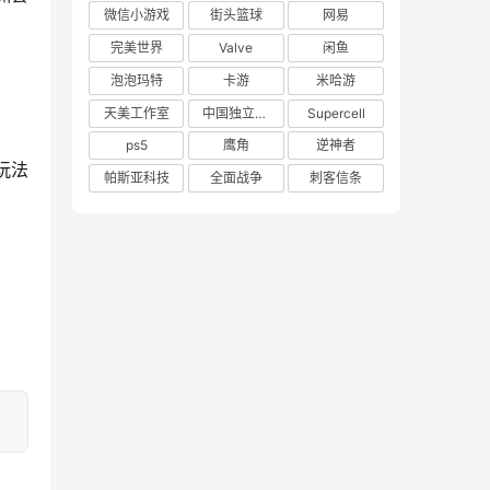
微信小游戏
街头篮球
网易
完美世界
Valve
闲鱼
泡泡玛特
卡游
米哈游
天美工作室
中国独立游戏联盟
Supercell
ps5
鹰角
逆神者
玩法
帕斯亚科技
全面战争
刺客信条