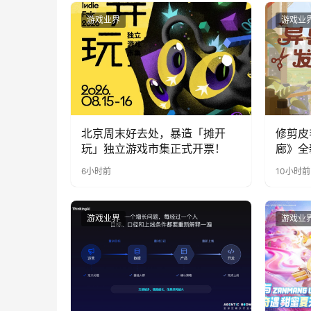
游戏业界
游戏业
北京周末好去处，暴造「摊开
修剪皮
玩」独立游戏市集正式开票！
廊》全
公开
6小时前
10小时前
游戏业界
游戏业