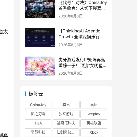
《代号：对决》ChinaJoy
首秀收官：从线下爆满看
见玩家的真实期待
2026年8月6日
【ThinkingAI Agentic
也太
Growth 全球泛娱乐行业
峰会】Agent 时代，人到
2026年8月6日
底负责什么
虎牙游戏发行IP矩阵再落
重磅一子！顶流“女明星”
ZANMANG LOOPY 正版
2026年8月6日
3D消除手游《消消奇遇》
惊喜曝光
标签云
ChinaJoy
腾讯
索尼
影之刃零
独立游戏
weplay
TGA
逃离塔科夫
英雄联盟
掌慧科技
仙剑奇侠传四
Xbox
渊套