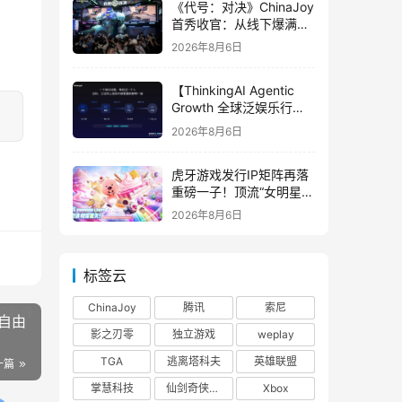
《代号：对决》ChinaJoy
首秀收官：从线下爆满看
见玩家的真实期待
2026年8月6日
【ThinkingAI Agentic
Growth 全球泛娱乐行业
峰会】Agent 时代，人到
2026年8月6日
底负责什么
虎牙游戏发行IP矩阵再落
重磅一子！顶流“女明星”
ZANMANG LOOPY 正版
2026年8月6日
3D消除手游《消消奇遇》
惊喜曝光
标签云
ChinaJoy
腾讯
索尼
自由
影之刃零
独立游戏
weplay
TGA
逃离塔科夫
英雄联盟
一篇
掌慧科技
仙剑奇侠传四
Xbox