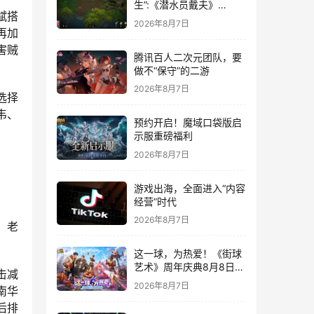
生”:《潜水员戴夫》
赋搭
DLC《丛林》移动端定档
2026年8月7日
8月14日
再加
害贼
腾讯百人二次元团队，要
做不“保守”的二游
2026年8月7日
选择
韦、
预约开启！魔域口袋版启
示服重磅福利
2026年8月7日
游戏出海，全面进入“内容
经营”时代
2026年8月7日
；老
这一球，为热爱！《街球
艺术》周年庆典8月8日正
击减
式上线，多重福利与全新
2026年8月7日
南华
内容同步开启
后排