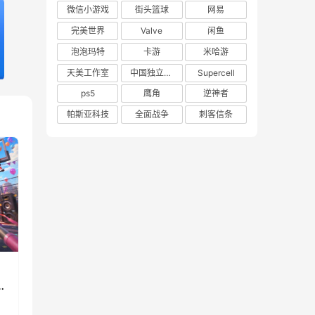
微信小游戏
街头篮球
网易
完美世界
Valve
闲鱼
泡泡玛特
卡游
米哈游
天美工作室
中国独立游戏联盟
Supercell
ps5
鹰角
逆神者
帕斯亚科技
全面战争
刺客信条
》
重