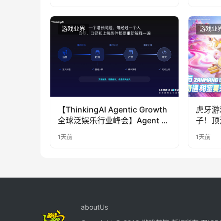
游戏业界
游戏业
【ThinkingAI Agentic Growth
虎牙游
全球泛娱乐行业峰会】Agent 时
子！顶
代，人到底负责什么
LOO
1天前
1天前
奇遇》
aboutUs