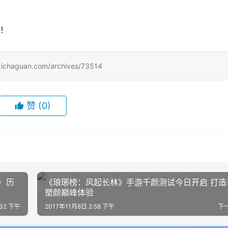
验！
uan.com/archives/73514
赞
(0)
）历
《琅琊榜：风起长林》手游千颜测试今日开启 打造
塑颜巅峰体验
:32 下午
2017年11月8日 2:58 下午
下