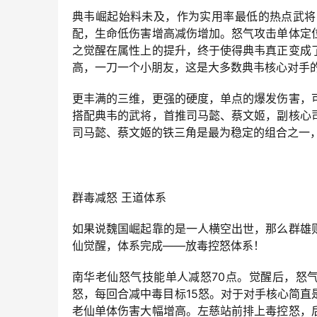
典韦崛起始料未及，作为实用率最低的热点武将
配，生命低伤害增高减伤增加。怒气攻击单体定
之觉醒在属性上的提升，终于使得典韦真正变成
高，一刀一个小朋友，这是大多数典韦核心对手
更丰满的三维，更强的硬度，单点的爆发伤害，
搭配典韦的武将，首推司马懿、蔡文姬，副核心
司马懿、蔡文姬的铁三角是最为稳定的组合之一
群毒减怒 王道体系
如果说魏国崛起靠的是一人横空出世，那么群雄
仙觉醒，体系完成——放毒控怒体系！
南华老仙怒气技能单人减怒70点。觉醒后，怒
怒，每回合减中毒目标15怒。对于对手核心简
老仙单体伤害大幅增高。左慈站前排上毒控怒，