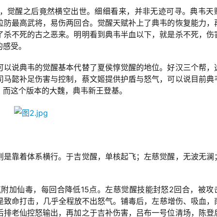
，觉醒之后竟然横空出世。细细看来，并非无迹可寻。典韦天
位防最高武将，易伤两回合。觉醒天赋补上了典韦的恢复能力，
了杀不死的古之恶来。明明看到典韦半血以下，就是杀不死，伤
的感受。
可以说典韦的觉醒基本代替了夏侯惇觉醒的地位。好汉三个帮，
司马懿补足伤害与控制，蔡文姬提供护盾与怒气，可以说目前典
，而这个版本的大魏，典韦新王登基。
则是靠着体系横行。于吉觉醒，单核起飞；左慈觉醒，无波无澜
气附加仙毒，每回合降低15点。左慈觉醒技能封怒2回合，被攻
直是致命打击，几乎全程放不出怒气。铺毒后，左慈增伤、吸血，
后排老仙控怒输出，再加之于吉补伤害，吕布一号位清场，陈登