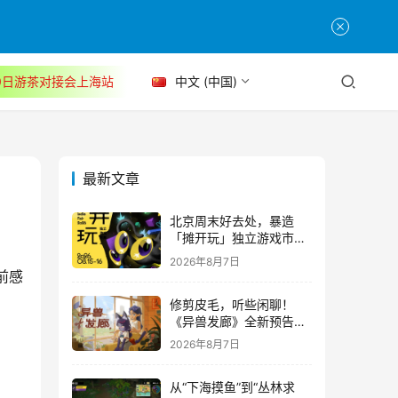
30日游茶对接会上海站
中文 (中国)
最新文章
北京周末好去处，暴造
「摊开玩」独立游戏市集
正式开票！
2026年8月7日
前感
修剪皮毛，听些闲聊！
《异兽发廊》全新预告与
Steam免费试玩公开
2026年8月7日
从“下海摸鱼”到“丛林求