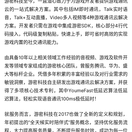
游密科技至今，一直潜心致力于为游戏开发者提供游戏通讯
页
云的一站式解决方案。其中包括IM即时通讯，Talk实时语
音，Talk+互动直播，Video多人视频等4种游戏通讯云解决
游
方案。开发者只需在游戏中集成游密SDK，核心部分4行代
茶
码接入，代码级复制粘贴，快速上手，即可省时高效的实现
原
创
游戏内置的社交通讯能力。
游
由具备10年以上相关领域工作经验的音视频、游戏及软件开
戏
发等领域专家组成的游密核心团队，曾服务腾讯、华为、盛
业
大等标杆企业。凭借多年积累的丰富经验以及对行业需求的
界
敏锐洞察，游密科技自主研发出游戏通讯云解决方案，并获
得了多项核心技术专利，其中YoumeFast低延迟算法低延
手
迟算法，轻松实现语音通讯100ms极低延时！
机
游
就服务而言，游密科技在2017也做了全新的定义和规划，
戏
年初提出的“全天候实时陪伴式”服务概念，坚持优化服务流
程，大力提高服务质量，不断提升服务时效，成功为每一位