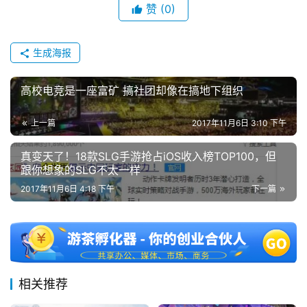
赞
(0)
会
上
生成海报
海
站
高校电竞是一座富矿 搞社团却像在搞地下组织
上一篇
2017年11月6日 3:10 下午
中
文
真变天了！18款SLG手游抢占iOS收入榜TOP100，但
跟你想象的SLG不太一样
(
中
2017年11月6日 4:18 下午
下一篇
国
)
相关推荐