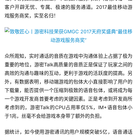
单
客户开辟无忧、专属、极速的服务通道。2017最佳移动游
机
游
戏服务商奖，实至名归！
戏
休
闲
游
众所周知，实时通话的音质在游戏中沟通体验上占据了极为
戏
重要的地位，游密Talk高质量的音质正是保证了玩家之间的
高效的沟通与趣味的互动，更利于游戏的活跃度的提高。另
2
外，有数据表明，移动端游戏的包体大小直接影响了用户的
0
下载量，能否提供一个压缩到极致的语音包体，或将成为每
2
一个游戏开发商首要考虑的关键因素。正是考虑到开发商所
5
第
考虑到的，游密Talk的CPU占用率仅5%，IM+语音包体小
十
于1兆，丝毫不会给游戏本身带了额外的负担。
三
届
据统计，如今使用游密通讯的用户规模突破5亿，语音通话
金