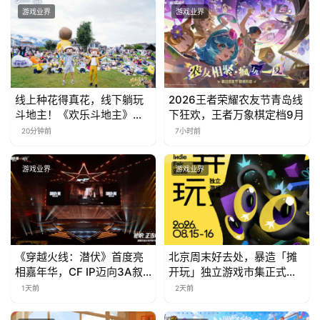
游戏业界
游戏业界
线上种花得真花，线下躺玩
2026王者荣耀农友节青岛线
斗地主！《欢乐斗地主》欢
下狂欢，王者万象棋定档9月
乐中国行·云南站精彩盘点
20分钟前
7小时前
游戏业界
游戏业界
《穿越火线：潜伏》首度亮
北京周末好去处，暴造「摊
相嘉年华，CF IP迈向3A叙
开玩」独立游戏市集正式开
事新高度
票！
1天前
2天前