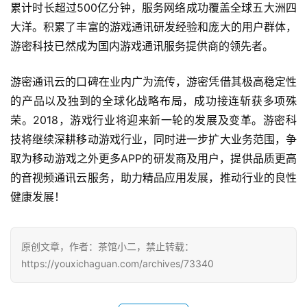
累计时长超过500亿分钟，服务网络成功覆盖全球五大洲四
茶
大洋。积累了丰富的游戏通讯研发经验和庞大的用户群体，
奖
游密科技已然成为国内游戏通讯服务提供商的领先者。
游密通讯云的口碑在业内广为流传，游密凭借其极高稳定性
7
的产品以及独到的全球化战略布局，成功接连斩获多项殊
月
荣。2018，游戏行业将迎来新一轮的发展及变革。游密科
技将继续深耕移动游戏行业，同时进一步扩大业务范围，争
3
取为移动游戏之外更多APP的研发商及用户，提供品质更高
0
的音视频通讯云服务，助力精品应用发展，推动行业的良性
日
健康发展！
游
茶
原创文章，作者：茶馆小二，禁止转载：
https://youxichaguan.com/archives/73340
对
接