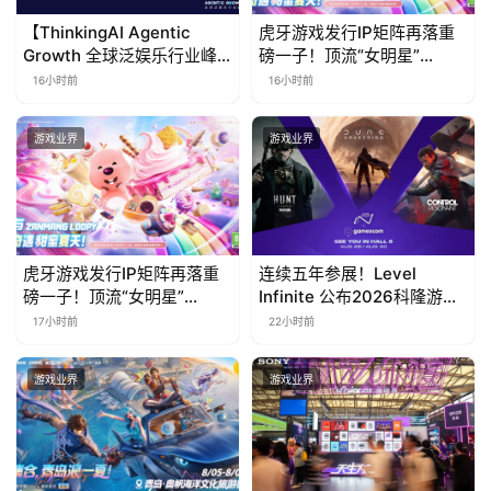
【ThinkingAI Agentic
虎牙游戏发行IP矩阵再落重
Growth 全球泛娱乐行业峰
磅一子！顶流“女明星”
会】Agent 时代，人到底负
ZANMANG LOOPY 正版3D
16小时前
16小时前
责什么
消除手游《消消奇遇》惊喜
曝光
游戏业界
游戏业界
虎牙游戏发行IP矩阵再落重
连续五年参展！Level
磅一子！顶流“女明星”
Infinite 公布2026科隆游戏
ZANMANG LOOPY 正版3D
展产品阵容
17小时前
22小时前
消除手游《消消奇遇》惊喜
曝光
游戏业界
游戏业界