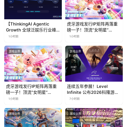
【ThinkingAI Agentic
虎牙游戏发行IP矩阵再落重
Growth 全球泛娱乐行业峰
磅一子！顶流“女明星”
会】Agent 时代，人到底负
ZANMANG LOOPY 正版3D
1小时前
1小时前
责什么
消除手游《消消奇遇》惊喜
曝光
游戏业界
游戏业界
虎牙游戏发行IP矩阵再落重
连续五年参展！Level
磅一子！顶流“女明星”
Infinite 公布2026科隆游戏
ZANMANG LOOPY 正版3D
展产品阵容
1小时前
7小时前
消除手游《消消奇遇》惊喜
曝光
游戏业界
游戏业界