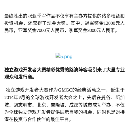
游
戏
最终胜出的冠亚季军作品不仅享有主办方提供的诸多权益和
投资机会，还获得了现金大奖。其中，冠军奖金12000元人
休
民币，亚军奖金
元人民币，季军奖金
元人民币。
7000
3000
闲
游
戏
2
独立游戏开发者大赛精彩优秀的路演阵容吸引来了大量专业
0
观众和发行商。
2
5
独立游戏开发者大赛作为
GMGC
的经典活动之一，诞生于
第
年
月的全球游戏开发者大会之上，先后在曼谷、新加
2014
9
十
坡、胡志明市、北京、吉隆坡、成都等城市成功举办，不仅
三
为全球独立游戏开发者提供展示自我的机会，同时也是对接
届
潜在投资与合作伙伴的最佳平台。
金
茶