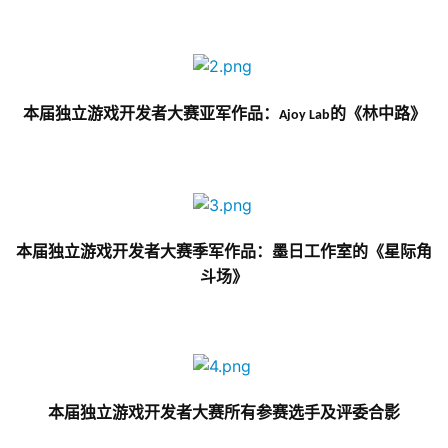
游
茶
原
创
本届独立游戏开发者大赛亚军作品：
的《林中路》
Ajoy Lab
游
戏
业
界
本届独立游戏开发者大赛季军作品：墨日工作室的《星际角
斗场》
手
机
游
戏
本届独立游戏开发者大赛所有参赛选手及评委合影
单
机