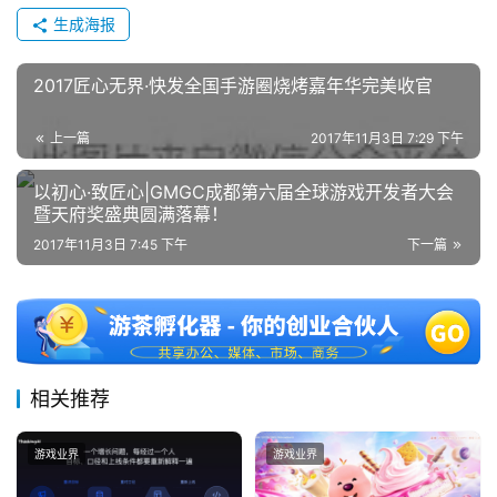
上
生成海报
海
2017匠心无界·快发全国手游圈烧烤嘉年华完美收官
站
上一篇
2017年11月3日 7:29 下午
以初心·致匠心|GMGC成都第六届全球游戏开发者大会
中
暨天府奖盛典圆满落幕！
文
(
2017年11月3日 7:45 下午
下一篇
中
国
)
相关推荐
游戏业界
游戏业界