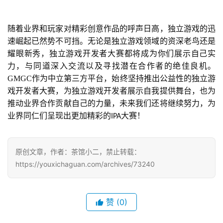
奖
随着业界和玩家对精彩创意作品的呼声日高，独立游戏的迅
速崛起已然势不可挡。无论是独立游戏领域的资深老鸟还是
耀眼新秀，独立游戏开发者大赛都将成为你们展示自己实
7
力，与同道深入交流以及寻找潜在合作者的绝佳良机。
月
GMGC作为中立第三方平台，始终坚持推出公益性的独立游
3
戏开发者大赛，为独立游戏开发者展示自我提供舞台，也为
推动业界合作贡献自己的力量，未来我们还将继续努力，为
0
业界同仁们呈现出更加精彩的
大赛！
IPA
日
游
原创文章，作者：茶馆小二，禁止转载：
茶
https://youxichaguan.com/archives/73240
对
接
赞
(0)
会