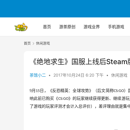
首页
游茶原创
游戏业界
手机游戏
首页
休闲游戏
《绝地求生》国服上线后Stea
茶馆小二
•
2017年10月24日 6:20 下午
•
休闲游戏
9
月
日，《反恐精英：全球攻势》（后文简称
）
15
CS:GO
响此前已购买《
》的玩家继续获得更新
、继续游玩
CS:GO
了游戏的玩家评测才会计入总评价），差评理由就是集中