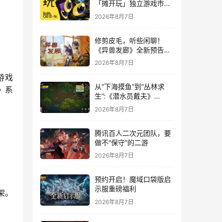
「摊开玩」独立游戏市集
正式开票！
2026年8月7日
修剪皮毛，听些闲聊！
《异兽发廊》全新预告与
Steam免费试玩公开
2026年8月7日
游戏
从“下海摸鱼”到“丛林求
》系
生”:《潜水员戴夫》
DLC《丛林》移动端定档
2026年8月7日
8月14日
腾讯百人二次元团队，要
做不“保守”的二游
2026年8月7日
预约开启！魔域口袋版启
示服重磅福利
架。
2026年8月7日