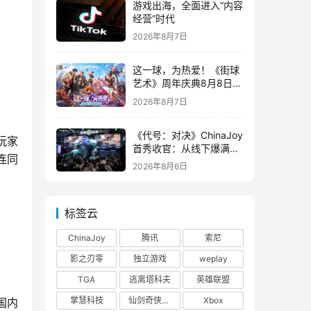
游戏出海，全面进入“内容
经营”时代
2026年8月7日
这一球，为热爱！《街球
艺术》周年庆典8月8日正
式上线，多重福利与全新
2026年8月7日
内容同步开启
《代号：对决》ChinaJoy
玩家
首秀收官：从线下爆满看
连同
见玩家的真实期待
2026年8月6日
标签云
ChinaJoy
腾讯
索尼
影之刃零
独立游戏
weplay
TGA
逃离塔科夫
英雄联盟
掌慧科技
仙剑奇侠传四
Xbox
国内