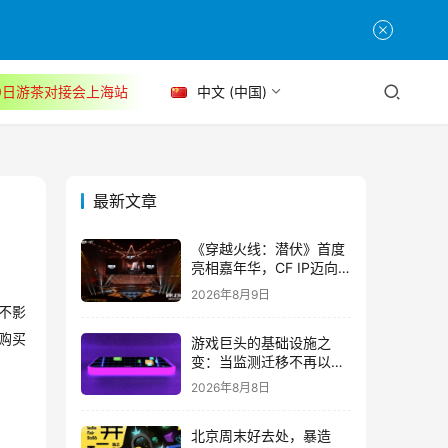
30日游茶对接会上海站
中文 (中国)
最新文章
《穿越火线：潜伏》首度
亮相嘉年华，CF IP迈向
3A叙事新高度
2026年8月9日
不影
有购买
游戏巨头的基础设施之
变：当监测迁移不再以中
断为代价
2026年8月8日
北京周末好去处，暴造