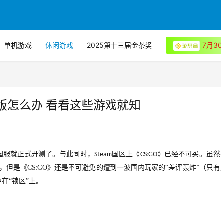
单机游戏
休闲游戏
2025第十三届金茶奖
7月
m版怎么办 看看这些游戏就知
国服就正式开测了。与此同时，
国区上《
》已经不可买。虽然
Steam
CS:GO
，但是《CS:GO》还是不可避免的遭到一波国内玩家的“差评轰炸”（只
在“锁区”上。