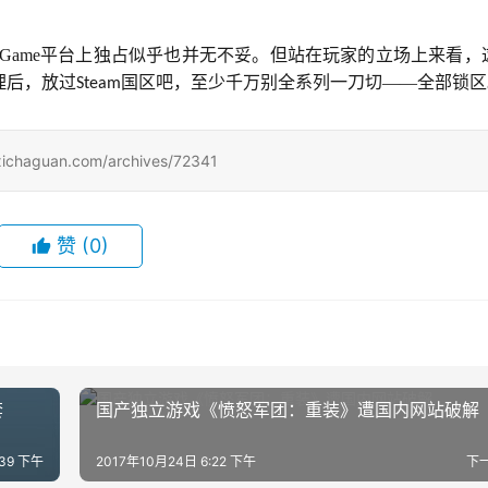
Game平台上独占似乎也并无不妥。但站在玩家的立场上来看，
理后，放过
国区吧，至少千万别全系列一刀切——全部锁区
Steam
uan.com/archives/72341
赞
(0)
套
国产独立游戏《愤怒军团：重装》遭国内网站破解
:39 下午
2017年10月24日 6:22 下午
下