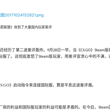
火箭联盟》收到了大量国内玩家差评
还经历了第二波差评轰炸。
月
日一早，当《
》
版
9
28
CS:GO
Steam
际服了。这彻底激怒了
版玩家，用差评宣泄心中的不满，
Steam
S:GO》启动指令来连接国际服，算是平息这波差评潮。
理厂商的利益和国际服玩家的利益可能是矛盾的。在今后，
Steam