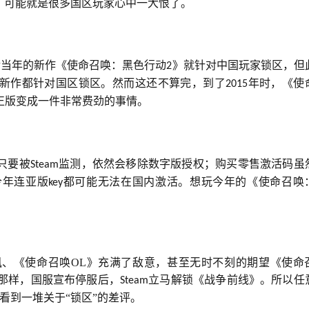
，可能就是很多国区玩家心中一大恨了。
后当年的新作《使命召唤：黑色行动
》就针对中国玩家锁区，但
2
新作都针对国区锁区。然而这还不算完，到了
年时，《使
2015
正版变成一件非常费劲的事情。
只要被
监测，依然会移除数字版授权；购买零售激活码虽
Steam
今年连亚版
都可能无法在国内激活。想玩今年的《使命召唤
key
、《使命召唤OL》充满了敌意，甚至无时不刻的期望《使命
那样，国服宣布停服后，
立马解锁《战争前线》。所以任
Steam
看到一堆关于“锁区”的差评。