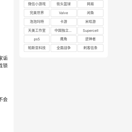
微信小游戏
街头篮球
网易
完美世界
Valve
闲鱼
泡泡玛特
卡游
米哈游
天美工作室
中国独立游戏联盟
Supercell
ps5
鹰角
逆神者
帕斯亚科技
全面战争
刺客信条
家诟
戏锁
不会