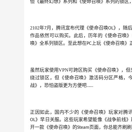
但《最终幻想》系列和《使命召唤》系列的锁区
2102年
月，腾讯宣布代理《使命召唤
》，随
7
OL
作品依然可以购买。此后，历年的《使命召唤》
唤》全系列锁区。至此想在
上玩《使命召唤》
PC
虽然玩家使用VPN可跨区购买《使命召唤》，但
绕过锁区，但《使命召唤》激活码分区严格，
战》，恐怕盗版更为方便吧
……
正因如此，国内不少的《使命召唤》玩家对腾讯
》早日关服。这些玩家希望能像《战争前线》
OL
开一款《使命召唤》的
页面，你总能齐刷刷
Steam