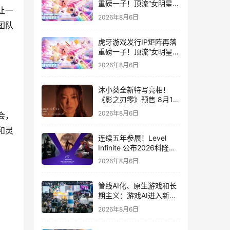
重磅一子！顶流“女明星”
让一
ZANMANG LOOPY 正版
2026年8月6日
3D消除手游《消消奇遇》
团队
惊喜曝光
虎牙游戏发行IP矩阵再落
重磅一子！顶流“女明星”
ZANMANG LOOPY 正版
2026年8月6日
3D消除手游《消消奇遇》
惊喜曝光
沐小葵全新特写亮相！
《影之刃零》预售 8月12
日开启
2026年8月6日
会，
和灵
连续五年参展！Level
Infinite 公布2026科隆游
戏展产品阵容
2026年8月6日
管线AI化、原生游戏和长
期主义：游戏AI进入新共
识时代
2026年8月6日