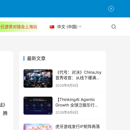
30日游茶对接会上海站
中文 (中国)
最新文章
《代号：对决》ChinaJoy
首秀收官：从线下爆满看
见玩家的真实期待
2026年8月6日
【ThinkingAI Agentic
Growth 全球泛娱乐行业
战》
峰会】Agent 时代，人到
2026年8月6日
、腾
底负责什么
虎牙游戏发行IP矩阵再落