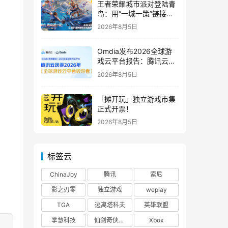
王者荣耀城市派对登陆青
岛：用“一城一策”链接海
洋场景，以双向奔赴带动
2026年8月5日
夏日文旅
Omdia发布2026全球游
戏云平台报告：腾讯云连
续两年入选“领导者”象限
2026年8月5日
「摊开玩」独立游戏市集
正式开票！
2026年8月5日
标签云
ChinaJoy
腾讯
索尼
影之刃零
独立游戏
weplay
TGA
逃离塔科夫
英雄联盟
掌慧科技
仙剑奇侠传四
Xbox