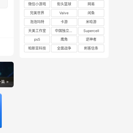
微信小游戏
街头篮球
网易
完美世界
Valve
闲鱼
泡泡玛特
卡游
米哈游
天美工作室
中国独立游戏联盟
Supercell
ps5
鹰角
逆神者
帕斯亚科技
全面战争
刺客信条
一篇