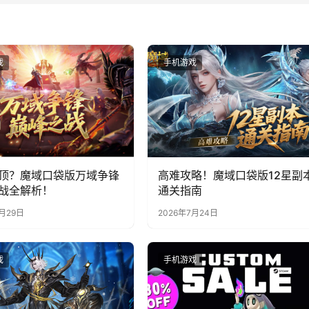
戏
手机游戏
顶？魔域口袋版万域争锋
高难攻略！魔域口袋版12星副
战全解析！
通关指南
7月29日
2026年7月24日
戏
手机游戏