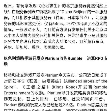
2
近日，有玩家发现《绝地求生》的北京服务器竟然悄然上
0
线！在服务器列表中赫然出现了“China Beijing”的一项服务
2
器，而且相较于其他服务器（韩国、日本等节点），北京服
5
务器的延迟显然更低，仅有54ms。不过也出现了不稳定的
第
情况，一般波动不大。而目前官方没有发布任何关于北京以
十
及中国大陆境内服务器的相关信息，在绝地求生亚马逊服务
三
器列表里也没有找到北京或者大陆服务器，目前仅有东京、
届
首尔、新加坡、悉尼、孟买服务器。
金
茶
以色列策略手游开发商Plarium收购Rumble    进军RPG市
奖
场
移动和社交游戏开发商Plarium今天宣布，公司近日完成了
对奇幻RPG《联盟：尖塔英雄》(Alliance:Heroes of the 
7
Spire)、《王者之路》(Kings Road)开发商Rumble 
月
Entertainment的收购。Plarium以开发策略类页游和移动
游戏见长，截止到目前，在移动、社交和网页平台，
3
Plarium游戏的玩家人数已经超过2.5亿。Plarium首席执行
0
官兼联合创始人Gabi Shalel表示，“两家公司的游戏拥有类