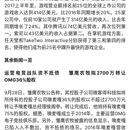
2017上半年里，游戏营业额排名前25位的全球上市公司的
游戏收入达到414亿美元，比2016年同期增长20%。25家
公司中，仅前10家公司就产生了314亿美元的收入，比去年
同期增长了24%。其中腾讯以74亿美元营收，再次位列第
一。索尼以43亿美元的收入占据第二。在掌机游戏方面，
任天堂和TakeTwo Interactive分别获得了第三和第四的排
名，使得他们成为前25名中蹿升最快的游戏企业。
其余新闻一览
运营电竞战队资不抵债    雏鹰农牧拟2700万转让
OMG36%股权
9月28日，雏鹰农牧公告称，其控股子公司微客得科技拟将
所持有的控股子公司噢麦嘎36%的股权以不超过2700万元
转让予噢麦嘎总经理侯阁亭。转让完成后，他将持有噢麦嘎
75%的股权。据悉，噢麦嘎成立于2014年，主要运营OMG
电子竞技俱乐部。另外，雏鹰农牧披露的信息显示，噢麦嘎
已陷入入不敷出、资不抵债的境况。2016年噢麦嘎营收