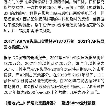
方之间关于《猩球崛起3》手游的合同。蜗牛称，在和福克
界
斯的交易中，一次性支付250万美元获得了电影《猩球崛起
3》的改编权，预期在影片上映前后推出两款手机游戏。但
手
是福克斯方面却没能提供必要的材料和及时的反馈，使得游
机
戏不能及时推出。蜗牛在诉讼中要求退还支付给福克斯的款
游
项，并且福克斯需赔偿损失。
戏
2017年AR/VR头显出货量将达1370万台    2021年AR头显
营收将超过VR
单
机
根据IDC发布的最新报告，2017年AR和VR头显发货量将达
游
1370万台，2021年将增长到8120万台，复合年增长率为
戏
56.1％。其中显示VR头显在2019年之前将占到90％的市场
份额，而AR则占其余部分。在2020年-2021年期间，IDC
休
预计AR头显将呈现指数式增长，在2021年底将占据25%的
闲
市场份额。IDC移动设备高级研究分析师表示，AR头显在
游
2021年将达到300亿美元以上的营收，几乎为VR的两倍。
戏
《绝地求生》新增北京服务器？    延迟54ms全球最低