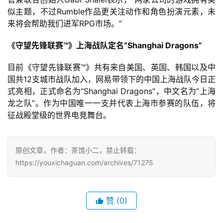
似主题，不过Rumble作品更关注动作和角色扮演元素，未
日
来将会帮助我们进军RPG市场。”
游
《守望先锋联赛™》上海战队定名“Shanghai Dragons”
茶
目前《守望先锋联赛™》共有来自美国、英国、韩国以及中
对
国共12支城市战队加入，网易带领下的中国上海战队今日正
接
式亮相，正式命名为“Shanghai Dragons”，中文名为“上海
龙之队”。作为中国唯一一支并代表上海市参赛的队伍，将
会
征战殿堂级的世界电竞舞台。
上
海
原创文章，作者：茶馆小二，禁止转载：
站
https://youxichaguan.com/archives/71275
中
赞
(0)
文
(