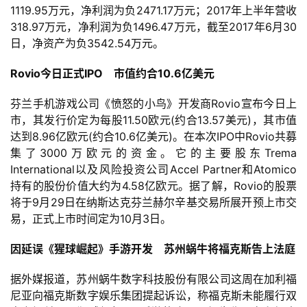
1119.95万元，净利润为负2471.17万元；2017年上半年营收
318.97万元，净利润为负1496.47万元，截至2017年6月30
日，净资产为负3542.54万元。
Rovio今日正式IPO    市值约合10.6亿美元
芬兰手机游戏公司《愤怒的小鸟》开发商Rovio宣布今日上
市，其发行价定为每股11.50欧元(约合13.57美元)，其市值
首
达到8.96亿欧元(约合10.6亿美元)。在本次IPO中Rovio共募
页
集了3000万欧元的资金。它的主要股东Trema 
International以及风险投资公司Accel Partner和Atomico
游
持有的股份价值大约为4.58亿欧元。据了解，Rovio的股票
茶
将于9月29日在纳斯达克芬兰赫尔辛基交易所展开预上市交
原
易，正式上市时间定为10月3日。
创
因延误《猩球崛起》手游开发    苏州蜗牛将福克斯告上法庭
游
据外媒报道，苏州蜗牛数字科技股份有限公司这周在加利福
戏
尼亚向福克斯数字娱乐集团提起诉讼，称福克斯未能履行双
业