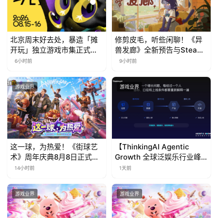
北京周末好去处，暴造「摊
修剪皮毛，听些闲聊！《异
开玩」独立游戏市集正式开
兽发廊》全新预告与Steam
票！
免费试玩公开
6小时前
9小时前
游戏业界
游戏业界
这一球，为热爱！《街球艺
【ThinkingAI Agentic
术》周年庆典8月8日正式上
Growth 全球泛娱乐行业峰
线，多重福利与全新内容同
会】Agent 时代，人到底负
14小时前
1天前
步开启
责什么
游戏业界
游戏业界