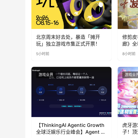
北京周末好去处，暴造「摊开
修剪皮
玩」独立游戏市集正式开票！
廊》全
公开
5小时前
8小时前
游戏业界
游戏业
【ThinkingAI Agentic Growth
虎牙游
全球泛娱乐行业峰会】Agent 时
子！顶