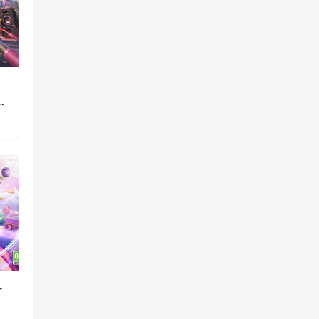
》
重
一