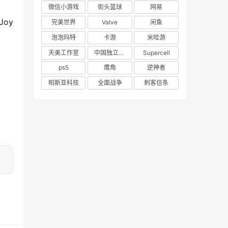
微信小游戏
街头篮球
网易
oy
完美世界
Valve
闲鱼
泡泡玛特
卡游
米哈游
天美工作室
中国独立游戏联盟
Supercell
ps5
鹰角
逆神者
帕斯亚科技
全面战争
刺客信条