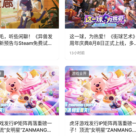
毛，听些闲聊！《异兽发
这一球，为热爱！《街球艺术
新预告与Steam免费试玩
周年庆典8月8日正式上线，多
福利与全新内容同步开启
13小时前
界
游戏业界
戏发行IP矩阵再落重磅一
虎牙游戏发行IP矩阵再落重磅
流“女明星”ZANMANG
子！顶流“女明星”ZANMANG