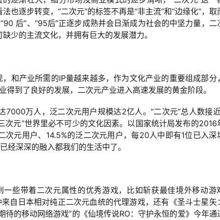
也逐步转变，“二次元”的标签不再是“非主流”和“边缘化”，取
“90 后”、“95后”正逐步成熟并会日渐成为社会的中坚力量，二
可缺少的主流文化，并拥有巨大的发展潜力。
涌现，和产业所需的IP量越来越多，作为文化产业的重要组成部分
元产业得到了良好的发展，二次元产业进入高速发展的黄金阶段。
000万人，泛二次元用户规模达2亿人。“二次元”总人数接近2
三次元”世界里必不可少的文化因素。以国家统计局发布的2016
二次元用户、14.5%的泛二次元用户，每20人中即有1位已入深
元已经深深的融入都我们的生活中了。
看到一些带着二次元属性的优秀游戏，比如斩获最佳境外移动游
异闻录》这种来自日本相对纯正二次元血统的代理游戏，还有《圣斗士星矢
最期待的移动网络游戏”的《仙境传说RO：守护永恒的爱》今年通