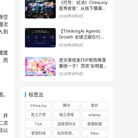
《代号：对决》ChinaJoy
首秀收官：从线下爆满看
见玩家的真实期待
悬空
2026年8月6日
理次
【ThinkingAI Agentic
入到
Growth 全球泛娱乐行业
峰会】Agent 时代，人到
2026年8月6日
底负责什么
速度
；而
虎牙游戏发行IP矩阵再落
重磅一子！顶流“女明星”
ZANMANG LOOPY 正版
2026年8月6日
3D消除手游《消消奇遇》
惊喜曝光
掘，
标签云
ChinaJoy
腾讯
索尼
影之刃零
独立游戏
weplay
，并
二次
TGA
逃离塔科夫
英雄联盟
目以
掌慧科技
仙剑奇侠传四
Xbox