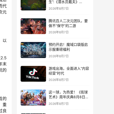
生”:《潜水员戴夫》
而代
DLC《丛林》移动端定档
2026年8月7日
8月14日
次元
腾讯百人二次元团队，要
做不“保守”的二游
2026年8月7日
，以
预约开启！魔域口袋版启
示服重磅福利
2026年8月7日
.5
年末
游戏出海，全面进入“内容
坑的
经营”时代
2026年8月7日
这一球，为热爱！《街球
艺术》周年庆典8月8日正
戏的
式上线，多重福利与全新
2026年8月7日
：重
内容同步开启
过良