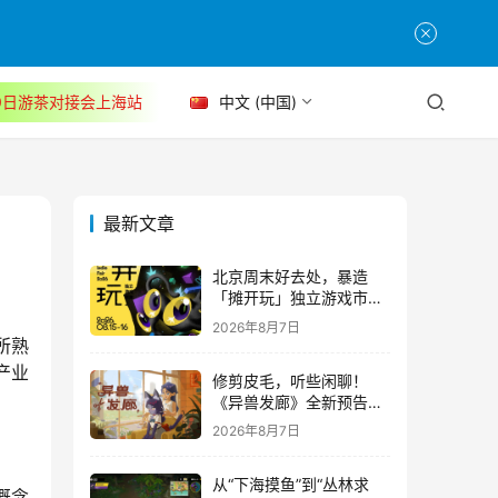
30日游茶对接会上海站
中文 (中国)
最新文章
北京周末好去处，暴造
「摊开玩」独立游戏市集
正式开票！
2026年8月7日
所熟
产业
修剪皮毛，听些闲聊！
《异兽发廊》全新预告与
Steam免费试玩公开
2026年8月7日
从“下海摸鱼”到“丛林求
概念