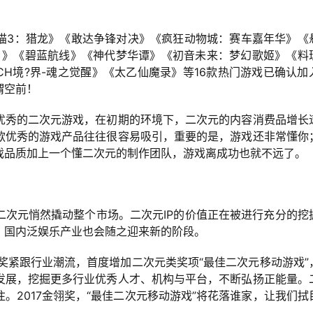
猫3：猎龙》《敢达争锋对决》《疯狂动物城：赛车嘉年华》《
O）》《碧蓝航线》《神代梦华谭》《初音未来：梦幻歌姬》《料
EACH境?界-魂之觉醒》《太乙仙魔录》等16款热门游戏已确认加
谓空前！
优秀的二次元游戏，在初期的环境下，二次元的内容消费品增长
款优秀的游戏产品往往很容易吸引，重要的是，游戏还非常懂你
戏品质加上一个懂二次元的制作团队，游戏离成功也就不远了。
二次元悄然撬动整个市场。二次元IP的价值正在被进行充分的挖
，国内泛娱乐产业也会随之迎来新的阶段。
翎奖紧跟行业潮流，首度增加二次元类奖项“最佳二次元移动游戏”
发展，挖掘更多行业优秀人才、机构与平台，不断弘扬正能量。
。2017金翎奖，“最佳二次元移动游戏”将花落谁家，让我们拭