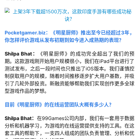
Pocketgamer.biz：《明星厨师》推出至今已经超过3年，
你怎样评价游戏从发布初期到如今进入成熟期的表现？
Shilpa Bhat：
《明星厨师》的成功完全超出了我们的预
期。这款游戏刚开始用户规模很小，我们在iPad平台进行了
测试发布，之后一段时间也只推出了iOS版本。我们谨慎控
制获取用户的规模，随着时间推移逐步扩大用户基数，并吸
引了几轮外部投资。新融资能够帮助我们实现创作更多全球
型游戏作品的梦想。
目前《明星厨师》的在线运营团队大概有多少人？
Shilpa Bhat：
在99Games公司内部，我们有一套用于数据
分析和机器学习，为游戏的在线运营提供支持的工具。在这
套工具的帮助下，一支四人组成的团队负责管理、分析和优