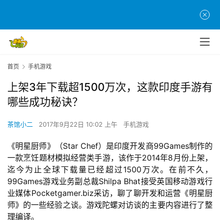
首页
手机游戏
上架3年下载超1500万次，这款印度手游有
哪些成功秘诀？
茶馆小二
2017年9月22日 10:02 上午
手机游戏
《明星厨师》（Star Chef）是印度开发商99Games制作的
一款烹饪题材模拟经营类手游，该作于2014年8月份上架，
迄今为止全球下载量已经超过1500万次。在前不久，
99Games游戏业务副总裁Shilpa Bhat接受英国移动游戏行
业媒体Pocketgamer.biz采访，聊了聊开发和运营《明星厨
师》的一些经验之谈。游戏陀螺对访谈的主要内容进行了整
理编译。