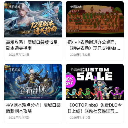
手机游戏
休闲游戏
高难攻略！魔域口袋版12星
把小小农场搬进办公桌面，
副本通关指南
《指尖农场》现已支持Mac
系统！
2026年7月24日
2026年7月22日
手机游戏
手机游戏
神V副本难点分析！魔域口袋
《OCTOPinbs》免费DLC今
版新副本攻略
日上线！联动社交推理节限
时7折
2026年7月17日
2026年7月10日