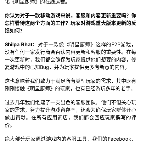
化《明星厨师》的在线运营。
你认为对于一款移动游戏来说，客服和内容更新重要吗？你
怎样看待这两个方面的工作？玩家对游戏重大版本更新的反
馈如何？
Shilpa Bhat：
对于一款像《明星厨师》这样的F2P游戏，
没有任何一家发行商会否认内容更新和客服的重要性。在每
一次更新时，我们都会确保为玩家提供他们想要的内容，修
复游戏中的已知Bug，并为玩家提供更多有新意的内容。
这也意味着我们致力于满足所有类型玩家的需求，其中既有
刚刚接触《明星厨师》的玩家，也有已经游玩多年的老手。
过去几年我们组建了一支出色的客服团队，他们不但关心玩
首
家的需求，努力提升游戏留存率，还会为确保玩家群体开心
页
做出贡献。在所有应用商店，我们都会回应玩家撰写的评
价。
游
茶
绝大部分玩家通过游戏内的客服工具，我们的Facebook、