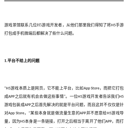
首
页
游戏茶馆联系几位
H5
游戏开发者，从他们那里我们得知了将
手游
H5
打包成手机微端后都解决了些什么问题。
游
茶
原
创
1.
平台不给上的问题
游
戏
“
游戏本质上是网页，它不能上平台，比如
，而把它打包
H5
App Store
业
界
成
之后就有机会去做这些事情”。一位
游戏开发者告诉我们
APP
H5
H5
游戏包装成
之后首先解决的就是平台问题，而且这并不仅仅是针
APP
手
对
，“某些本身就是做流量生意的
并不愿意给
游戏导
App Store
APP
H5
机
量，因为
本身是一条链接，打开之后相当于离开了他们
，而打
H5
APP
游