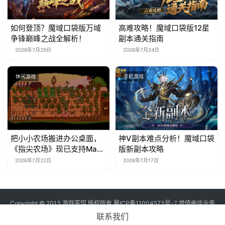
如何登顶？魔域口袋版万域
高难攻略！魔域口袋版12星
争锋巅峰之战全解析！
副本通关指南
2026年7月29日
2026年7月24日
休闲游戏
手机游戏
把小小农场搬进办公桌面，
神V副本难点分析！魔域口袋
《指尖农场》现已支持Mac
版新副本攻略
系统！
2026年7月22日
2026年7月17日
Copyright © 2013 游戏茶馆 版权所有
蜀ICP备11004573号-7
增值电信业务
经营许可证 川B2-20170060号
联系我们