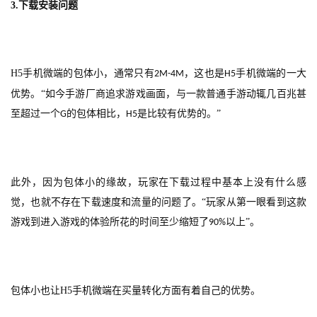
3.
下载安装问题
三
届
金
茶
H5
手机微端的包体小，通常只有
，这也是
手机微端的一大
2M-4M
H5
奖
优势。“如今手游厂商追求游戏画面，与一款普通手游动辄几百兆甚
至超过一个
的包体相比，
是比较有优势的。”
G
H5
7
月
此外，因为包体小的缘故，玩家在下载过程中基本上没有什么感
3
觉，也就不存在下载速度和流量的问题了。
“玩家从第一眼看到这款
游戏到进入游戏的体验所花的时间至少缩短了
以上”。
90%
0
日
游
包体小也让
H5
手机微端在买量转化方面有着自己的优势。
茶