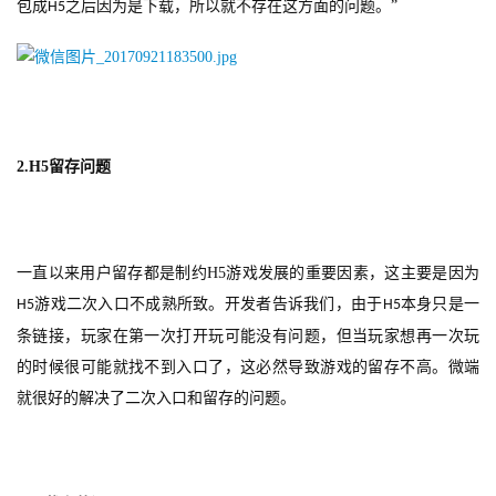
包成
之后因为是下载，所以就不存在这方面的问题。”
H5
戏
单
机
游
戏
2.
H5
留存问题
休
闲
游
一直以来用户留存都是制约
H5
游戏发展的重要因素，这主要是因为
戏
游戏二次入口不成熟所致。开发者告诉我们，由于
本身只是一
H5
H5
条链接，玩家在第一次打开玩可能没有问题，但当玩家想再一次玩
2
的时候很可能就找不到入口了，这必然导致游戏的留存不高。微端
0
就很好的解决了二次入口和留存的问题。
2
5
第
十