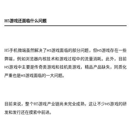
对
接
H5
游戏还面临什么问题
会
上
海
H5
手机微端虽然解决了
游戏面临的部分问题，但
游戏存在一些
H5
H5
站
弊端，例如浏览器内核技术和游戏过程中的流量消耗。此外，目前
游戏中主要是传奇类游戏和挂机类游戏，精品产品缺失，同质化
H5
严重也是
游戏面临的一大问题。
H5
中
文
(
中
目前来说，整个
H5
游戏产业链尚未完全成熟，这让不少
游戏的研
H5
国
发和发行还在摸索中前进。
)