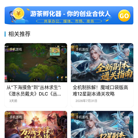
相关推荐
手机游戏
手机游戏
从“下海摸鱼”到“丛林求生”:
全机制拆解！魔域口袋版高
《潜水员戴夫》DLC《丛
难12星副本通关攻略
林》移动端定档8月14日
3天前
2026年7月31日
手机游戏
手机游戏