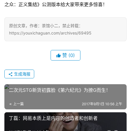
7
之众：正义集结》公测版本给大家带来更多惊喜！
月
3
原创文章，作者：茶馆小二，禁止转载：
0
https://youxichaguan.com/archives/69495
日
游
赞
(0)
茶
生成海报
对
接
二次元STG新货初露脸《第六纪元》为撩G而生！
会
上一篇
2017年9月1日 10:56 上午
上
海
丁磊：网易本质上是内容的创造者和创新者
站