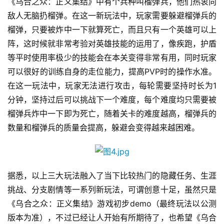
《乌合之众：正义集结》中有个兵种叫榴弹兵，他们热衷向
闲
敌人无脑扔榴弹。在这一新玩法中，玩家需要躲避榴弹兵的
游
榴弹，只要被炸中一下就算死亡，而且只有一个英雄可以上
戏
阵，这时候就非常考验对英雄技能的运用了，像疾跑，护盾
等平时使用率极少的技能会在本关变得非常有用，同时玩家
2
0
可以很好的训练自身的走位能力，提高PVP时的操作水准。
2
在这一玩法中，玩家无法进行攻击，每轮需要坚持时长为1
5
分钟，坚持过后可以挑战下一个难度，每个难度均只需要被
第
榴弹兵炸中一下即为死亡，随着关卡的难度越高，榴弹兵的
十
数量和榴弹兵的质量会提高，躲避会变得越来越困难。
三
届
金
茶
据悉，以上三大玩法融入了当下比较热门的隐藏任务、生涯
奖
挑战、分支剧情等一系列新玩法，可谓创意十足，虽然只是
《乌合之众：正义集结》游戏初步demo（最终玩法以公测
版本为准），不过已经让人开始有所期待了，也希望《乌合