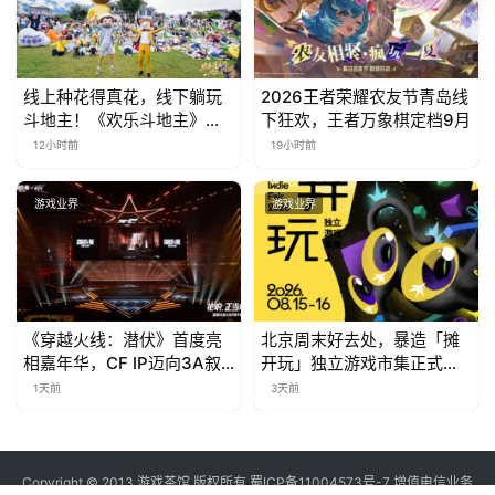
线上种花得真花，线下躺玩
2026王者荣耀农友节青岛线
斗地主！《欢乐斗地主》欢
下狂欢，王者万象棋定档9月
乐中国行·云南站精彩盘点
12小时前
19小时前
游戏业界
游戏业界
《穿越火线：潜伏》首度亮
北京周末好去处，暴造「摊
相嘉年华，CF IP迈向3A叙
开玩」独立游戏市集正式开
事新高度
票！
1天前
3天前
Copyright © 2013 游戏茶馆 版权所有
蜀ICP备11004573号-7
增值电信业务