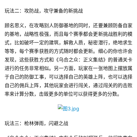
创
玩法二：攻防战，攻守兼备的新挑战
游
戏
顾名思义，在攻略别人防御基地的同时，还要兼顾防备自家
业
的基地，战略性极强，而且每个赛季都会更新挑战胜利的模
界
式，比如破坏一定的建筑，解救人质，秘密潜行，绝地求生
等等，每个赛季获胜的方式随时都会更新。细心的你也许会
手
发现，这些获胜方式和《乌合之众：正义集结》的普通关卡
机
进行的任务非常相似。另一方面，玩家在一张地图上摆放属
游
于自己的防御工事，可以选择自己的英雄上阵，也可以选择
戏
自己的佣兵上阵，其他玩家会进行闯关，通过闯关的的击败
率来计算分数，击毁更多的单位可以获得更多的分数。
单
机
游
戏
玩法三：枪林弹雨，闪避之战
休