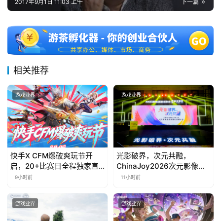
2017年9月1日 11:03 上午
下一篇
中
文
(
中
相关推荐
国
)
游戏业界
游戏业界
快手X CFM爆破爽玩节开
光影破界，次元共融，
启，20+比赛日全程独家直
ChinaJoy2026次元影像生
播
态标准化发展大会盛大召开
9小时前
11小时前
游戏业界
游戏业界