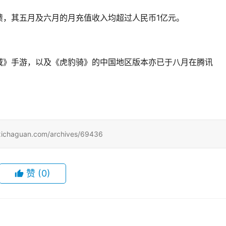
馈，其五月及六月的月充值收入均超过人民币1亿元。
域》手游，以及《虎豹骑》的中国地区版本亦已于八月在腾讯
uan.com/archives/69436
赞
(0)