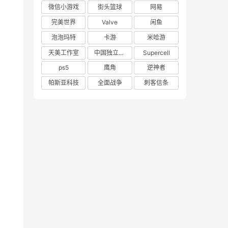
微信小游戏
街头篮球
网易
完美世界
Valve
闲鱼
泡泡玛特
卡游
米哈游
天美工作室
中国独立游戏联盟
Supercell
ps5
鹰角
逆神者
帕斯亚科技
全面战争
刺客信条