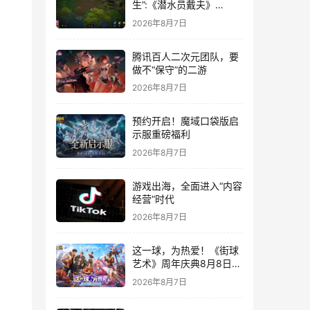
生”:《潜水员戴夫》
DLC《丛林》移动端定档
2026年8月7日
8月14日
腾讯百人二次元团队，要
做不“保守”的二游
2026年8月7日
预约开启！魔域口袋版启
示服重磅福利
2026年8月7日
游戏出海，全面进入“内容
经营”时代
2026年8月7日
这一球，为热爱！《街球
艺术》周年庆典8月8日正
式上线，多重福利与全新
2026年8月7日
内容同步开启