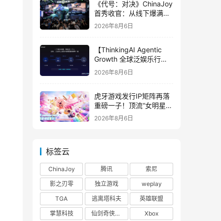
《代号：对决》ChinaJoy
首秀收官：从线下爆满看
见玩家的真实期待
2026年8月6日
【ThinkingAI Agentic
Growth 全球泛娱乐行业
峰会】Agent 时代，人到
2026年8月6日
底负责什么
虎牙游戏发行IP矩阵再落
重磅一子！顶流“女明星”
ZANMANG LOOPY 正版
2026年8月6日
3D消除手游《消消奇遇》
惊喜曝光
标签云
ChinaJoy
腾讯
索尼
影之刃零
独立游戏
weplay
TGA
逃离塔科夫
英雄联盟
掌慧科技
仙剑奇侠传四
Xbox