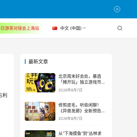
30日游茶对接会上海站
中文 (中国)
最新文章
北京周末好去处，暴造
「摊开玩」独立游戏市集
正式开票！
2026年8月7日
占利
修剪皮毛，听些闲聊！
《异兽发廊》全新预告与
Steam免费试玩公开
2026年8月7日
从“下海摸鱼”到“丛林求