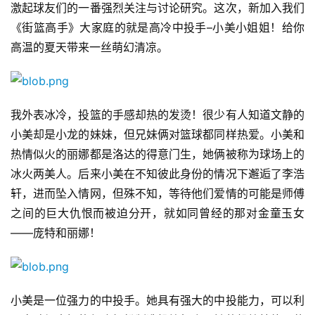
激起球友们的一番强烈关注与讨论研究。这次，新加入我们
《街篮高手》大家庭的就是高冷中投手–小美小姐姐！给你
高温的夏天带来一丝萌幻清凉。
首
页
我外表冰冷，投篮的手感却热的发烫！很少有人知道文静的
游
小美却是小龙的妹妹，但兄妹俩对篮球都同样热爱。小美和
茶
热情似火的丽娜都是洛达的得意门生，她俩被称为球场上的
原
创
冰火两美人。后来小美在不知彼此身份的情况下邂逅了李浩
轩，进而坠入情网，但殊不知，等待他们爱情的可能是师傅
游
之间的巨大仇恨而被迫分开，就如同曾经的那对金童玉女
戏
——庞特和丽娜！
业
界
小美是一位强力的中投手。她具有强大的中投能力，可以利
手