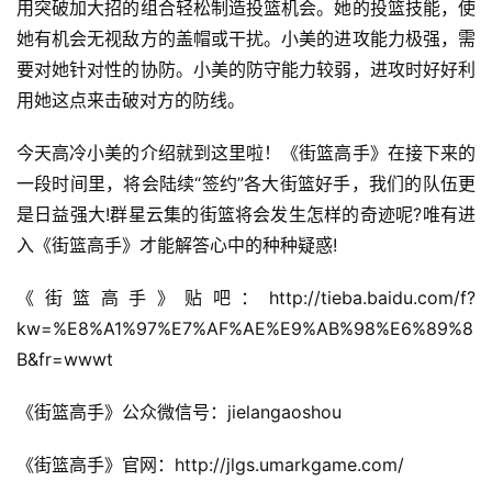
机
用突破加大招的组合轻松制造投篮机会。她的投篮技能，使
游
她有机会无视敌方的盖帽或干扰。小美的进攻能力极强，需
戏
要对她针对性的协防。小美的防守能力较弱，进攻时好好利
用她这点来击破对方的防线。
单
机
今天高冷小美的介绍就到这里啦！《街篮高手》在接下来的
游
一段时间里，将会陆续“签约”各大街篮好手，我们的队伍更
戏
是日益强大!群星云集的街篮将会发生怎样的奇迹呢?唯有进
入《街篮高手》才能解答心中的种种疑惑!
休
闲
《街篮高手》贴吧：http://tieba.baidu.com/f?
游
kw=%E8%A1%97%E7%AF%AE%E9%AB%98%E6%89%8
戏
B&fr=wwwt
2
《街篮高手》公众微信号：jielangaoshou
0
2
《街篮高手》官网：http://jlgs.umarkgame.com/
5