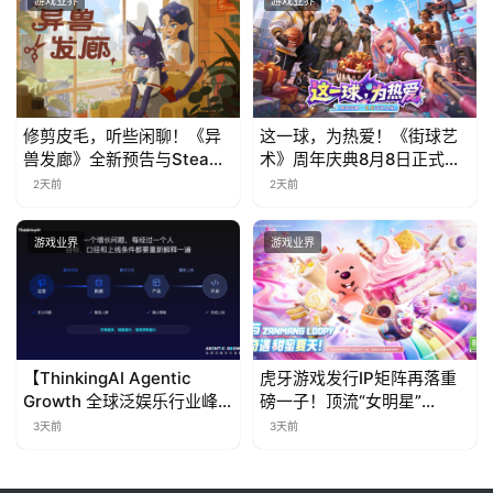
游戏业界
游戏业界
修剪皮毛，听些闲聊！《异
这一球，为热爱！《街球艺
兽发廊》全新预告与Steam
术》周年庆典8月8日正式上
免费试玩公开
线，多重福利与全新内容同
2天前
2天前
步开启
游戏业界
游戏业界
【ThinkingAI Agentic
虎牙游戏发行IP矩阵再落重
Growth 全球泛娱乐行业峰
磅一子！顶流“女明星”
会】Agent 时代，人到底负
ZANMANG LOOPY 正版3D
3天前
3天前
责什么
消除手游《消消奇遇》惊喜
曝光