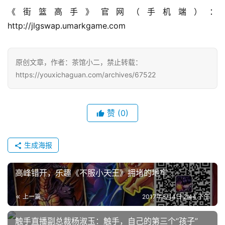
第
《街篮高手》官网（手机端）：
十
http://jlgswap.umarkgame.com
三
届
金
原创文章，作者：茶馆小二，禁止转载：
茶
https://youxichaguan.com/archives/67522
奖
赞
(0)
7
月
生成海报
3
高峰错开，乐趣《不服小天王》拥堵的地牢
0
日
上一篇
2017年8月4日 2:44 下午
游
触手直播副总裁杨淑玉：触手，自己的第三个“孩子”