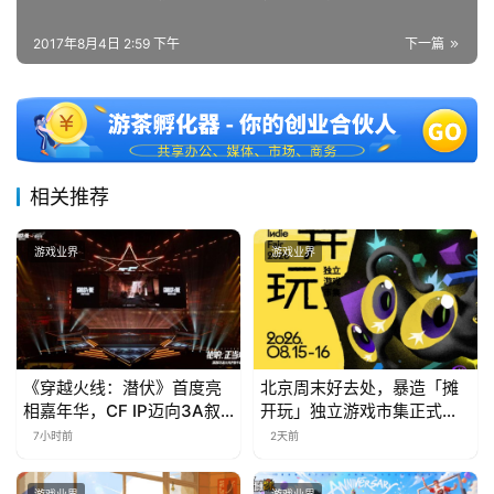
茶
2017年8月4日 2:59 下午
下一篇
对
接
会
上
相关推荐
海
站
游戏业界
游戏业界
中
文
《穿越火线：潜伏》首度亮
北京周末好去处，暴造「摊
(
相嘉年华，CF IP迈向3A叙
开玩」独立游戏市集正式开
中
事新高度
票！
7小时前
2天前
国
)