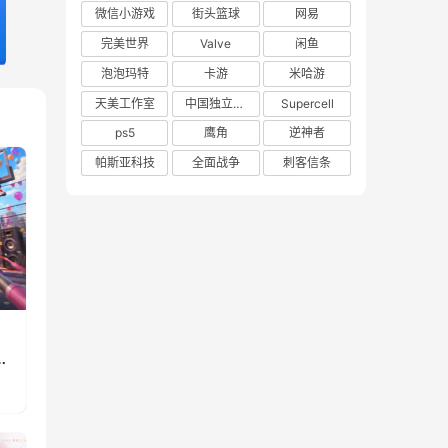
微信小游戏
街头篮球
网易
完美世界
Valve
闲鱼
泡泡玛特
卡游
米哈游
天美工作室
中国独立游戏联盟
Supercell
ps5
鹰角
逆神者
帕斯亚科技
全面战争
刺客信条
》
重