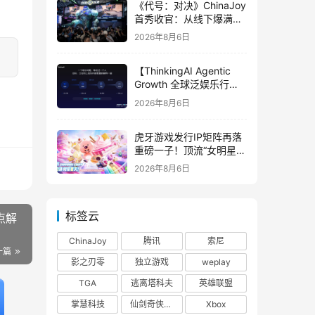
《代号：对决》ChinaJoy
首秀收官：从线下爆满看
见玩家的真实期待
2026年8月6日
【ThinkingAI Agentic
Growth 全球泛娱乐行业
峰会】Agent 时代，人到
2026年8月6日
底负责什么
虎牙游戏发行IP矩阵再落
重磅一子！顶流“女明星”
ZANMANG LOOPY 正版
2026年8月6日
3D消除手游《消消奇遇》
惊喜曝光
标签云
点解
ChinaJoy
腾讯
索尼
一篇
影之刃零
独立游戏
weplay
TGA
逃离塔科夫
英雄联盟
掌慧科技
仙剑奇侠传四
Xbox