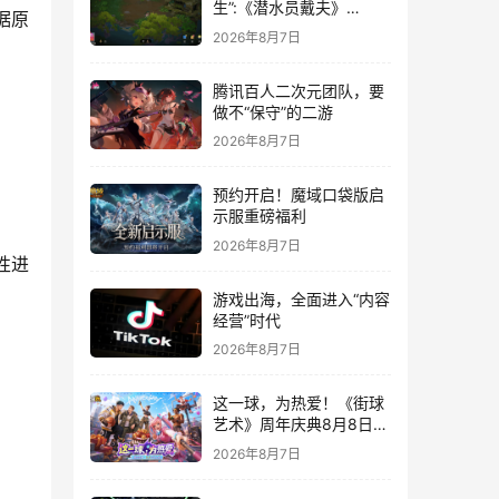
生”:《潜水员戴夫》
据原
DLC《丛林》移动端定档
2026年8月7日
8月14日
腾讯百人二次元团队，要
做不“保守”的二游
2026年8月7日
预约开启！魔域口袋版启
示服重磅福利
2026年8月7日
性进
游戏出海，全面进入“内容
经营”时代
2026年8月7日
这一球，为热爱！《街球
艺术》周年庆典8月8日正
式上线，多重福利与全新
2026年8月7日
内容同步开启