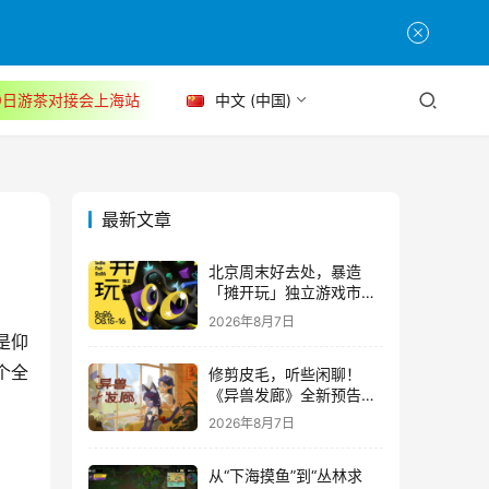
30日游茶对接会上海站
中文 (中国)
最新文章
北京周末好去处，暴造
「摊开玩」独立游戏市集
正式开票！
2026年8月7日
是仰
个全
修剪皮毛，听些闲聊！
《异兽发廊》全新预告与
Steam免费试玩公开
2026年8月7日
从“下海摸鱼”到“丛林求