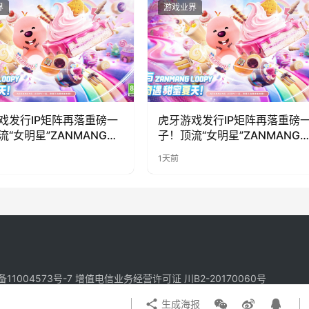
界
游戏业界
戏发行IP矩阵再落重磅一
虎牙游戏发行IP矩阵再落重磅
流“女明星”ZANMANG
子！顶流“女明星”ZANMANG
PY 正版3D消除手游《消消
LOOPY 正版3D消除手游《消
1天前
惊喜曝光
奇遇》惊喜曝光
备11004573号-7
增值电信业务经营许可证 川B2-20170060号
生成海报