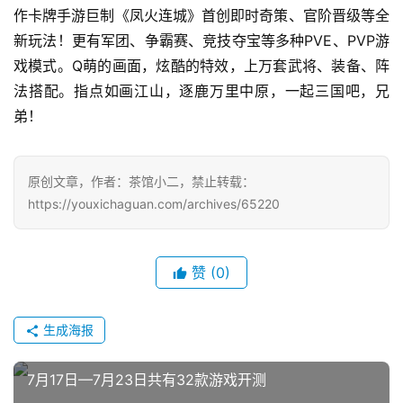
作卡牌手游巨制《凤火连城》首创即时奇策、官阶晋级等全
新玩法！更有军团、争霸赛、竞技夺宝等多种PVE、PVP游
7
戏模式。Q萌的画面，炫酷的特效，上万套武将、装备、阵
月
法搭配。指点如画江山，逐鹿万里中原，一起三国吧，兄
弟！
3
0
原创文章，作者：茶馆小二，禁止转载：
日
https://youxichaguan.com/archives/65220
游
茶
赞
(0)
对
接
生成海报
会
上
7月17日—7月23日共有32款游戏开测