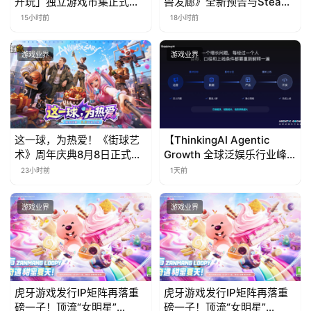
开玩」独立游戏市集正式开
兽发廊》全新预告与Steam
票！
免费试玩公开
15小时前
18小时前
游戏业界
游戏业界
这一球，为热爱！《街球艺
【ThinkingAI Agentic
术》周年庆典8月8日正式上
Growth 全球泛娱乐行业峰
线，多重福利与全新内容同
会】Agent 时代，人到底负
23小时前
1天前
步开启
责什么
游戏业界
游戏业界
虎牙游戏发行IP矩阵再落重
虎牙游戏发行IP矩阵再落重
磅一子！顶流“女明星”
磅一子！顶流“女明星”