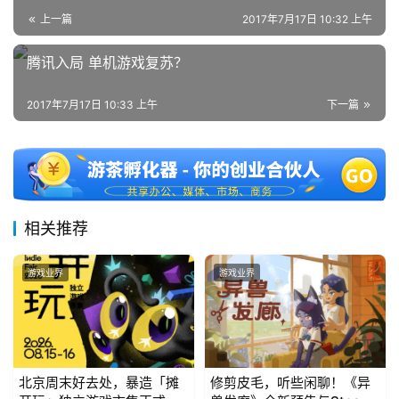
海
上一篇
2017年7月17日 10:32 上午
站
腾讯入局 单机游戏复苏？
2017年7月17日 10:33 上午
下一篇
中
文
(
中
国
)
相关推荐
游戏业界
游戏业界
北京周末好去处，暴造「摊
修剪皮毛，听些闲聊！《异