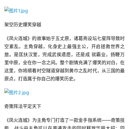
架空历史爆笑穿越
《凤火连城》的故事始于五丈原，诸葛亮设坛七星阵导致时
空紊乱，主角穿越，化身史上最强主公，开启拯救世界之
旅。是匡扶汉室，完成武侯遗愿，还是成 就霸业，扬鞭万
里中原，全在你一念之间。整个剧情充满了爆笑的对白，在
这里，你将顺着时空隧道穿越到黄巾之乱时代，从三国的最
原点，打造属于你自己的爆笑历史。
首
奇策阵法平定天下
页
《凤火连城》为主角专门打造了一款金手指系统——奇策技
游
能，战斗中主角可以在普通攻击的同时释放华丽大招；同