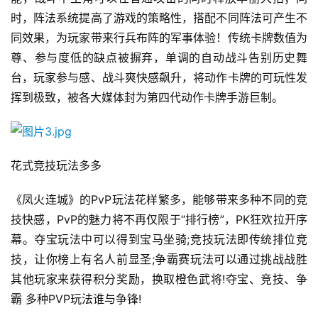
茶
时，阵法系统提高了游戏的策略性，搭配不同阵法可产生不
原
同效果，为玩家带来行兵布阵的军事体验！传统卡牌数值为
创
尊、参与度低的缺点被摒弃，单调的自动战斗告别历史舞
台，玩家参与感、战斗爽快感飙升，将动作卡牌的可玩性发
游
挥到极致，被各大媒体封为第四代动作卡牌手游巨制。
戏
业
界
花式竞技玩法多多
手
机
《凤火连城》的PvP玩法花样繁多，能够带来多种不同的竞
游
技快感，PvP的魅力将不再仅限于“排行榜”，PK狂欢拉开序
戏
幕。夺宝玩法中可以得到宝马坐骑;竞技玩法即传统排位竞
技，让你榜上有名人前显圣;争霸赛玩法可以通过挑战战胜
单
其他玩家来获得积分奖励，换取橙色武将!夺宝、竞技、争
机
游
霸 多种PVP玩法谁与争锋!
戏