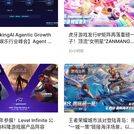
kingAI Agentic Growth
虎牙游戏发行IP矩阵再落重磅
娱乐行业峰会】Agent 时
子！顶流“女明星”ZANMANG
到底负责什么
LOOPY 正版3D消除手游《消
20小时前
奇遇》惊喜曝光
界
游戏业界
展！Level Infinite 公
王者荣耀城市派对登陆青岛：
26科隆游戏展产品阵容
“一城一策”链接海洋场景，以
向奔赴带动夏日文旅