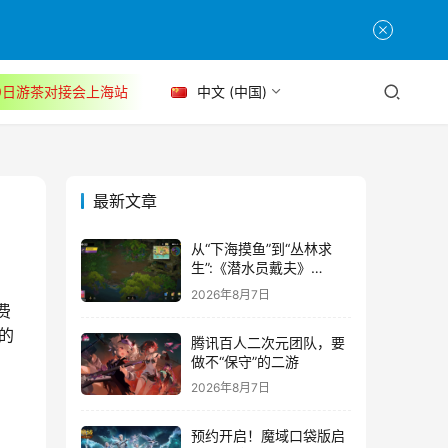
30日游茶对接会上海站
中文 (中国)
最新文章
从“下海摸鱼”到“丛林求
生”:《潜水员戴夫》
DLC《丛林》移动端定档
2026年8月7日
8月14日
费
的
腾讯百人二次元团队，要
做不“保守”的二游
2026年8月7日
预约开启！魔域口袋版启