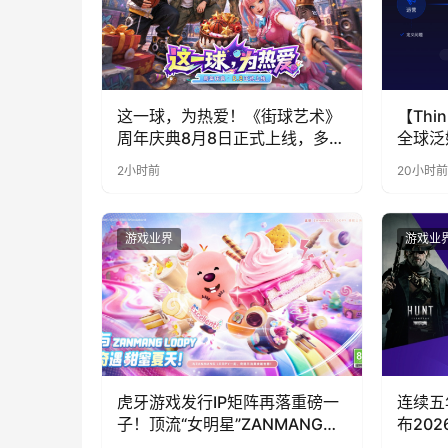
这一球，为热爱！《街球艺术》
【Thin
周年庆典8月8日正式上线，多重
全球泛
福利与全新内容同步开启
代，人
2小时前
20小时前
游戏业界
游戏业
虎牙游戏发行IP矩阵再落重磅一
连续五年参
子！顶流“女明星”ZANMANG
布20
LOOPY 正版3D消除手游《消消