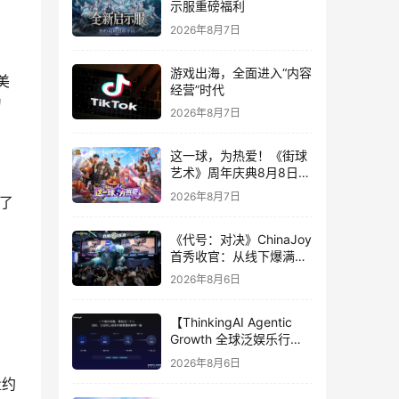
示服重磅福利
2026年8月7日
游戏出海，全面进入“内容
美
经营”时代
为
2026年8月7日
这一球，为热爱！《街球
艺术》周年庆典8月8日正
式上线，多重福利与全新
2026年8月7日
了
内容同步开启
。
《代号：对决》ChinaJoy
首秀收官：从线下爆满看
见玩家的真实期待
2026年8月6日
【ThinkingAI Agentic
Growth 全球泛娱乐行业
峰会】Agent 时代，人到
2026年8月6日
底负责什么
量约