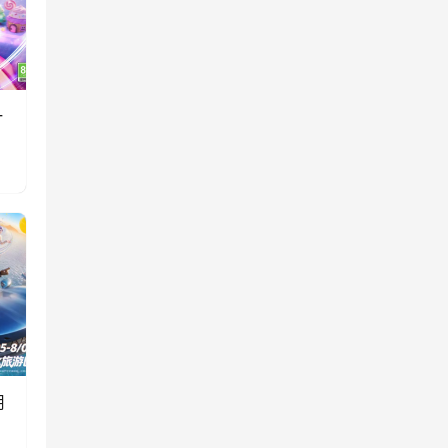
一
消
用
双