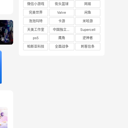
微信小游戏
街头篮球
网易
完美世界
Valve
闲鱼
泡泡玛特
卡游
米哈游
天美工作室
中国独立游戏联盟
Supercell
ps5
鹰角
逆神者
一篇
帕斯亚科技
全面战争
刺客信条