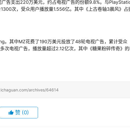
视广告支出220万美元，约占电视广告的份额9.8%。与PlayStati
告1300次，受众用户播放量1.556亿。其中《上古卷轴3晨风》占
ng。其中MZ花费了190万美元投放了48轮电视广告，累计受众
600多次电视广告，播放量超过2.12亿次，其中《糖果粉碎传奇》
uan.com/archives/64614
赞
(0)