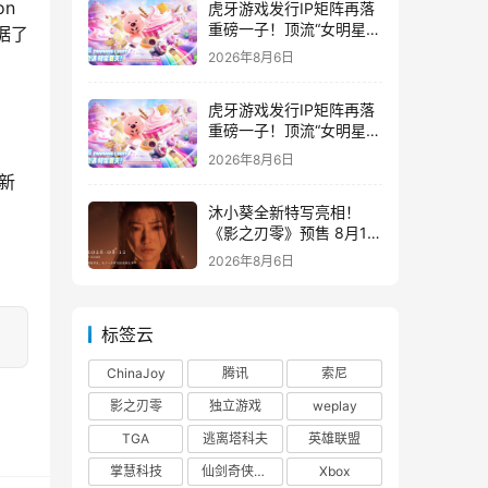
on
虎牙游戏发行IP矩阵再落
重磅一子！顶流“女明星”
据了
ZANMANG LOOPY 正版
2026年8月6日
3D消除手游《消消奇遇》
惊喜曝光
虎牙游戏发行IP矩阵再落
重磅一子！顶流“女明星”
ZANMANG LOOPY 正版
2026年8月6日
3D消除手游《消消奇遇》
的新
惊喜曝光
沐小葵全新特写亮相！
《影之刃零》预售 8月12
日开启
2026年8月6日
标签云
ChinaJoy
腾讯
索尼
影之刃零
独立游戏
weplay
TGA
逃离塔科夫
英雄联盟
掌慧科技
仙剑奇侠传四
Xbox