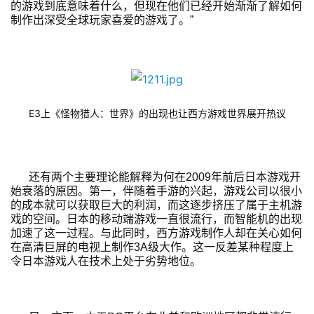
的游戏到底意味着什么，但现在他们已经开始渐渐了解如何
页
制作出深受全球玩家喜爱的游戏了。”
游
茶
原
创
E3上《怪物猎人：世界》的出现也让西方游戏世界展开热议
游
戏
业
还有两个主要理论能解释为何在2009年前后日本游戏开
界
始衰落的原因。第一，伴随着手游的兴起，游戏公司以很小
的成本就可以获取巨大的利润，而这逐步挤压了属于主机游
戏的空间。日本的移动端游戏一直很流行，而智能机的出现
手
加速了这一过程。与此同时，西方游戏制作人却在关心如何
机
在高清巨屏的电视上制作3A级大作。这一反差某种程度上
游
令日本游戏人在技术上处于劣势地位。
戏