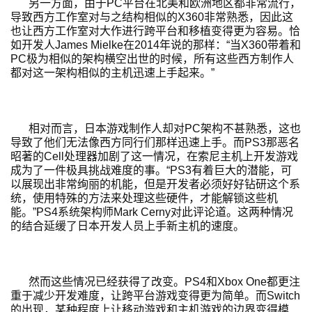
单
另一方面，由于PC平台在北美和欧洲地区都非常流行，
机
导致西方工作室对与之结构相似的X360非常熟悉，因此这
也让西方工作室对大作进行跨平台和移植变得更为容易。恰
游
如开发人James Mielke在2014年说的那样：“当X360带着和
戏
PC极为相似的架构横空出世的时候，所有这些西方制作人
都对这一架构相似的主机迅速上手起来。”
休
闲
游
相对而言，日本游戏制作人却对PC架构不甚熟悉，这也
戏
导致了他们无法像西方同行们那样迅速上手。而PS3那恶名
昭著的Cell处理器加剧了这一情况，在索尼主机上开发游戏
成为了一件极具挑战难度的事。“PS3有着巨大的潜能，可
2
以展现出非常绚丽的机能，但是开发者必须好好钻研这个系
0
统，使用特殊的方法来处理这些硬件，才能解锁这些机
2
能。”PS4系统架构师Mark Cerny对此评论道。这两种情况
的结合延缓了日本开发人员上手新主机的速度。
5
第
十
三
然而这些情况已经获得了改变。PS4和Xbox One都更注
届
重于减少开发难度，让跨平台游戏变得更为简单。而Switch
的出现，某种程度上让移动游戏和主机游戏的边界变得模
金