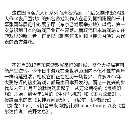
这位因《洛克人》系列而声名鹊起，而后又制作出3A级
大作《丧尸围城》的知名游戏制作人在看到拥拥攘攘的千叶
幕张国际展览中心展示厅（东京游戏展举办地）以后，第一
次意识到日本的游戏产业正在衰落。而取代日本游戏站立在
游戏界的新王者，正是以《刺客信条》和《使命召唤》为代
表的西方游戏。
不过当2017年东京游戏展来临的时候，整个大格局有可
能产生逆转。今年日本游戏在全世界范围内不但不像前两年
一样苟延残喘，相反它们正在经历一场复兴。许多2017年
大受好评的热卖游戏，都是由日本开发的。而这一复兴的步
伐从去年11月开始就悄然走起了：从万众期待的《最终幻
想》开始，到今年1月的《生化危机7》和《重力眩晕2》，
接踵而来的是《女神异闻录5》、《尼尔：机械纪元》、
《如龙：0》、《初音未来:歌姬计划Future Tone》以及《塞
尔达传说：荒野之息》。