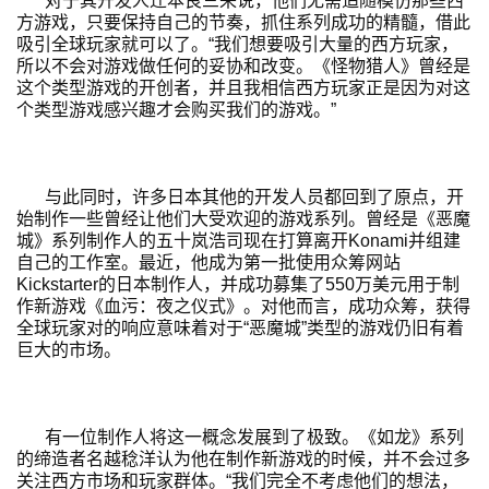
对于其开发人辻本良三来说，他们无需追随模仿那些西
方游戏，只要保持自己的节奏，抓住系列成功的精髓，借此
吸引全球玩家就可以了。“我们想要吸引大量的西方玩家，
所以不会对游戏做任何的妥协和改变。《怪物猎人》曾经是
这个类型游戏的开创者，并且我相信西方玩家正是因为对这
个类型游戏感兴趣才会购买我们的游戏。”
与此同时，许多日本其他的开发人员都回到了原点，开
始制作一些曾经让他们大受欢迎的游戏系列。曾经是《恶魔
城》系列制作人的五十岚浩司现在打算离开Konami并组建
自己的工作室。最近，他成为第一批使用众筹网站
Kickstarter的日本制作人，并成功募集了550万美元用于制
作新游戏《血污：夜之仪式》。对他而言，成功众筹，获得
全球玩家对的响应意味着对于“恶魔城”类型的游戏仍旧有着
巨大的市场。
有一位制作人将这一概念发展到了极致。《如龙》系列
的缔造者名越稔洋认为他在制作新游戏的时候，并不会过多
关注西方市场和玩家群体。“我们完全不考虑他们的想法，