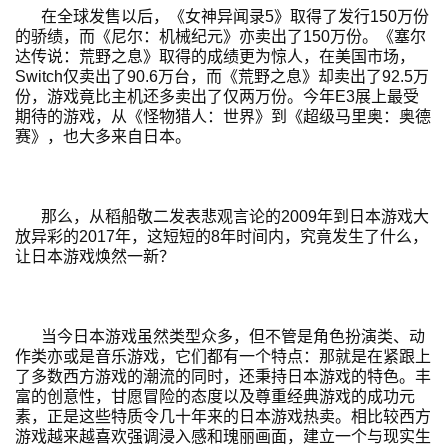
在全球发售以后，《女神异闻录5》取得了发行150万份
的骄绩，而《尼尔：机械纪元》亦卖出了150万份。《塞尔
达传说：荒野之息》取得的成绩更为惊人，在美国市场，
Switch仅卖出了90.6万台，而《荒野之息》却卖出了92.5万
份，游戏竟比主机还多卖出了仅两万份。今年E3展上最受
期待的游戏，从《怪物猎人：世界》到《超级马里奥：奥德
赛》，也大多来自日本。
那么，从稻船敬二发表悲观言论的2009年到日本游戏大
放异彩的2017年，这短短的8年时间内，究竟发生了什么，
让日本游戏焕然一新？
当今日本游戏虽然类型众多，但不管是角色扮演类、动
作类亦或是音乐游戏，它们都有一个特点：那就是在紧跟上
了多数西方游戏的潮流的同时，还秉持日本游戏的特色。丰
富的创意性，甘愿冒险的态度以及尊重经典游戏的成功元
素，正是这些特质令几十年来的日本游戏热卖。相比较西方
游戏越来越喜欢强调浸入感和瑰丽画面，建立一个与现实生