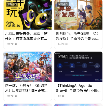
游戏业界
游戏业界
北京周末好去处，暴造「摊
修剪皮毛，听些闲聊！《异
开玩」独立游戏市集正式开
兽发廊》全新预告与Steam
票！
免费试玩公开
10小时前
14小时前
游戏业界
游戏业界
这一球，为热爱！《街球艺
【ThinkingAI Agentic
术》周年庆典8月8日正式上
Growth 全球泛娱乐行业峰
线，多重福利与全新内容同
会】Agent 时代，人到底负
19小时前
1天前
步开启
责什么