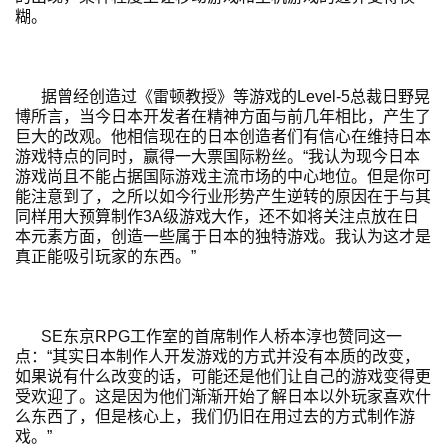
糊。
茶
奖
据曾经创造过《雷顿教授》等游戏的Level-5总裁日野晃
博所言，当今日本开发者在精神方面与前几年相比，产生了
巨大的改观。他相信现在的日本创造者们有信心在维持日本
7
游戏特点的同时，赢得一大票国际粉丝。“我认为现今日本
月
游戏尚且不能占据国际游戏主流市场的中心地位。但是你可
能注意到了，之所以如今行业形势产生逆转的原因在于与其
3
同样用大预算制作3A级游戏大作，还不如将关注点放在日
本元素方面，创造一些属于日本的独特游戏。我认为这才是
0
真正能吸引玩家的东西。”
日
游
SE东京RPG工作室的首席制作人桥本淳也赞同这一
茶
点：“其实日本制作人开发游戏的方式并没有本质的改变，
如果说有什么改变的话，可能还是他们让自己的游戏变得更
对
受欢迎了。这是因为他们渐渐开始了解日本以外玩家喜欢什
么东西了，但是核心上，我们仍旧在用过去的方式制作游
接
戏。”