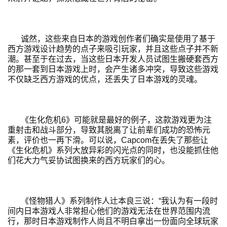
诚然，这些来自日本的游戏创作者们确实是使用了基于
西方游戏设计趋势的点子来吸引玩家，并且这些点子并不新
潮。甚至于在过去，当这些日本开发人员试图生搬硬套西方
的那一套到日本游戏上时，会产生诸多冲突，导致这些游戏
不仅缺乏西方游戏的优点，还丢失了日本游戏的灵魂。
《生化危机6》可能就是最好的例子，这款游戏更为注
重射击和战斗部分，导致其脱离了让前辈们成功的恐怖元
素，评价也一再下滑。可以说，Capcom在丢失了那些让
《生化危机》系列大放异彩的闪光点的同时，也没能抓住他
们花大力气妥协试图换来的西方玩家们的心。
《怪物猎人》系列制作人辻本良三说：“我认为有一段时
间内日本游戏人非常担心他们的游戏无法在世界范围内流
首
行，那时日本游戏制作人尚且不明白拿出一份面向全球玩家