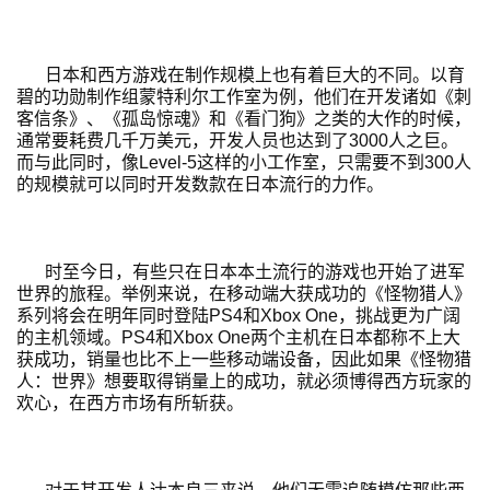
会
上
日本和西方游戏在制作规模上也有着巨大的不同。以育
海
碧的功勋制作组蒙特利尔工作室为例，他们在开发诸如《刺
客信条》、《孤岛惊魂》和《看门狗》之类的大作的时候，
站
通常要耗费几千万美元，开发人员也达到了3000人之巨。
而与此同时，像Level-5这样的小工作室，只需要不到300人
的规模就可以同时开发数款在日本流行的力作。
中
文
时至今日，有些只在日本本土流行的游戏也开始了进军
(
世界的旅程。举例来说，在移动端大获成功的《怪物猎人》
中
系列将会在明年同时登陆PS4和Xbox One，挑战更为广阔
国
的主机领域。PS4和Xbox One两个主机在日本都称不上大
)
获成功，销量也比不上一些移动端设备，因此如果《怪物猎
人：世界》想要取得销量上的成功，就必须博得西方玩家的
欢心，在西方市场有所斩获。