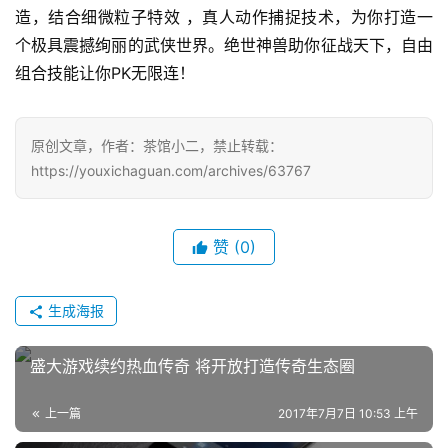
造，结合细微粒子特效 ，真人动作捕捉技术，为你打造一
7
个极具震撼绚丽的武侠世界。绝世神兽助你征战天下，自由
月
组合技能让你PK无限连！
3
0
原创文章，作者：茶馆小二，禁止转载：
https://youxichaguan.com/archives/63767
日
游
赞
(0)
茶
对
生成海报
接
会
盛大游戏续约热血传奇 将开放打造传奇生态圈
上
上一篇
2017年7月7日 10:53 上午
海