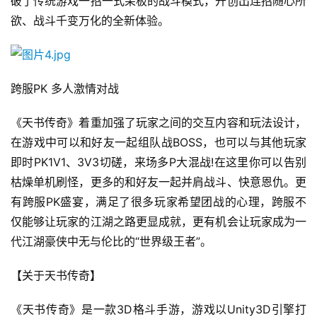
破了传统游戏一招一式呆板的战斗模式，开创出连招随心所
休
欲、战斗千变万化的全新体验。
闲
游
戏
跨服PK 多人激情对战
2
0
《天书传奇》着重加强了玩家之间的交互内容和玩法设计，
2
在游戏中可以和好友一起组队战BOSS，也可以与其他玩家
5
即时PK1V1、3V3切磋，来场多P大混战!在这里你可以告别
第
枯燥单机刷怪，更多的和好友一起并肩战斗、快意恩仇。更
十
有跨服PK盛宴，满足了很多玩家希望团战的心理，跨服不
三
仅能够让玩家的江湖之路更显成就，更有机会让玩家成为一
届
金
代江湖豪侠中无与伦比的“世界级王者”。
茶
奖
【关于天书传奇】 
《天书传奇》是一款3D格斗手游，游戏以Unity3D引擎打