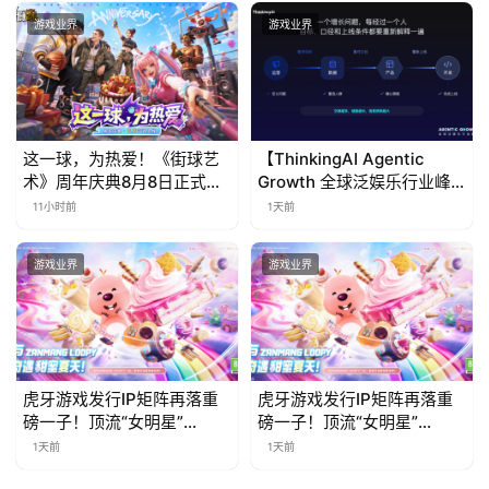
游戏业界
游戏业界
这一球，为热爱！《街球艺
【ThinkingAI Agentic
术》周年庆典8月8日正式上
Growth 全球泛娱乐行业峰
线，多重福利与全新内容同
会】Agent 时代，人到底负
11小时前
1天前
步开启
责什么
游戏业界
游戏业界
虎牙游戏发行IP矩阵再落重
虎牙游戏发行IP矩阵再落重
磅一子！顶流“女明星”
磅一子！顶流“女明星”
ZANMANG LOOPY 正版3D
ZANMANG LOOPY 正版3D
1天前
1天前
消除手游《消消奇遇》惊喜
消除手游《消消奇遇》惊喜