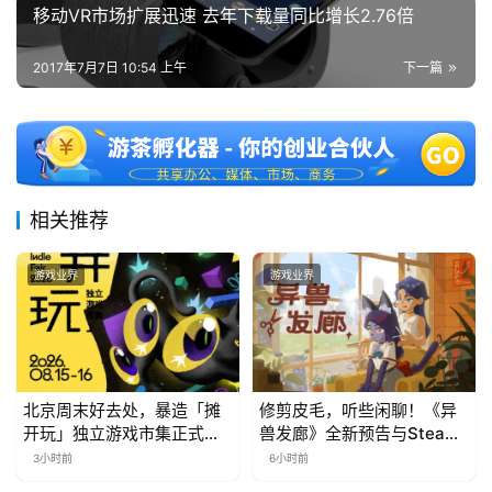
移动VR市场扩展迅速 去年下载量同比增长2.76倍
站
2017年7月7日 10:54 上午
下一篇
中
文
(
中
国
相关推荐
)
游戏业界
游戏业界
北京周末好去处，暴造「摊
修剪皮毛，听些闲聊！《异
开玩」独立游戏市集正式开
兽发廊》全新预告与Steam
票！
免费试玩公开
3小时前
6小时前