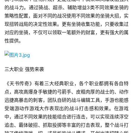
原
的战斗力。通过骑战、超杀、辅助增益3类不同效果坐骑的
创
策略性配置，面对不同的战况使用不同效果的坐骑大招，实
现扭转战局的决定性效果。更有坐骑收集功能，只要收集过
游
对应的坐骑，不仅可以领取一笔额外的财富，更有强大的属
戏
业
性提供。
界
手
三大职业 强势来袭
机
游
《天书传奇》有着三大经典职业，各个职业都拥有各自特
戏
点，高攻高爆身手敏捷的弓箭手、皮粗肉厚的战士的、动作
迅捷高暴击的刺客，团队自研的战斗编辑工具，手游也能感
单
受端游动作游戏大作表现出的战斗打击感和效果。在游戏
机
游
中，通过不同效果的技能组合进行连击，可以实现连续浮空
戏
追击、霸体破招、抓取投掷等丰富的打击表现，整个战斗打