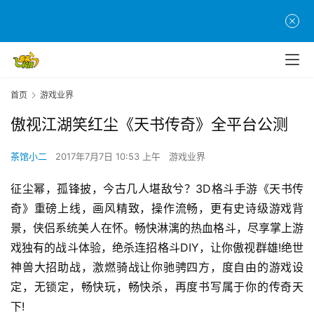
首页
游戏业界
傲视江湖笑红尘《天书传奇》全平台公测
茶馆小二
2017年7月7日 10:53 上午
游戏业界
征尘幂，孤锋披，今古几人堪敌兮？3D格斗手游《天书传
奇》重磅上线，画风精致，操作流畅，更有史诗级游戏背
景，侠侣系统美人在怀。畅快淋漓的热血格斗，尽享掌上游
戏独有的战斗体验，绝杀连招格斗DIY，让你傲视群雄!绝世
神兽大招助战，激燃骑战让你驰骋四方，度自由的游戏设
定，无锁定，畅快玩，畅快杀，再度书写属于你的传奇天
下!