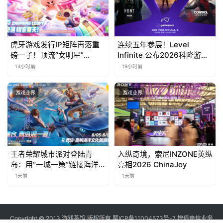
虎牙游戏发行IP矩阵再落重
连续五年参展！Level
磅一子！顶流“女明星”
Infinite 公布2026科隆游戏
ZANMANG LOOPY 正版3D
展产品阵容
13小时前
19小时前
消除手游《消消奇遇》惊喜
曝光
游戏业界
游戏业界
王者荣耀城市派对登陆青
入纵奇境，索尼INZONE英纵
岛：用“一城一策”链接海洋
亮相2026 ChinaJoy
场景，以双向奔赴带动夏日
1天前
1天前
文旅
Copyright © 2013 游戏茶馆 版权所有
蜀ICP备11004573号-7
增值电信业务