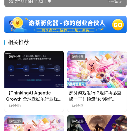
2017年6月19日 11:33 上午
下一篇
相关推荐
游戏业界
游戏业界
【ThinkingAI Agentic
虎牙游戏发行IP矩阵再落重
Growth 全球泛娱乐行业峰
磅一子！顶流“女明星”
会】Agent 时代，人到底负
ZANMANG LOOPY 正版3D
13小时前
13小时前
责什么
消除手游《消消奇遇》惊喜
曝光
游戏业界
游戏业界