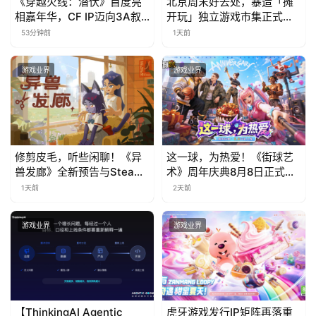
《穿越火线：潜伏》首度亮
北京周末好去处，暴造「摊
相嘉年华，CF IP迈向3A叙
开玩」独立游戏市集正式开
事新高度
票！
53分钟前
1天前
游戏业界
游戏业界
修剪皮毛，听些闲聊！《异
这一球，为热爱！《街球艺
兽发廊》全新预告与Steam
术》周年庆典8月8日正式上
免费试玩公开
线，多重福利与全新内容同
1天前
2天前
步开启
游戏业界
游戏业界
【ThinkingAI Agentic
虎牙游戏发行IP矩阵再落重