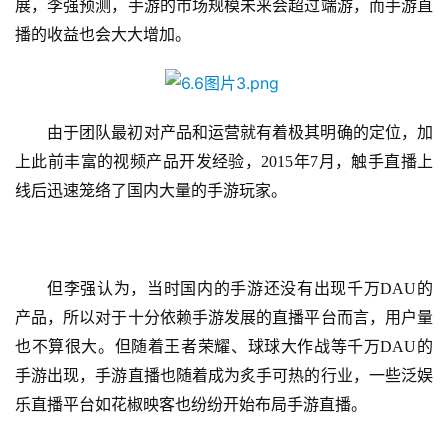
戏
展，李强预测，手游的市场规模未来会超过端游，而手游直
播的收益也会大大增加。
休
闲
游
戏
由于团队最初对产品和运营就有着极其明确的定位，加
上此前丰富的视频产品开发经验，
2015年7月，触手直播上
2
线后迅速笼络了国内大量的手游玩家。
0
2
5
第
但李强认为，当时国内的手游还没有出现千万
DAU的
十
产品，所以对于十分依赖手游发展的直播平台而言，用户量
三
也不算很大。但随着王者荣耀、球球大作战等千万DAU的
届
手游出现，手游直播也随着成为炙手可热的行业，一些泛娱
金
茶
乐直播平台如花椒映客也纷纷开始布局手游直播。
奖