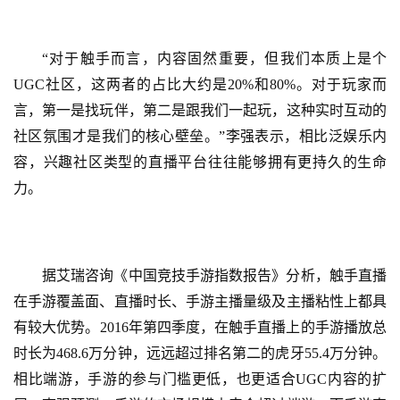
茶
原
“对于触手而言，内容固然重要，但我们本质上是个
创
UGC社区，这两者的占比大约是20%和80%。对于玩家而
言，第一是找玩伴，第二是跟我们一起玩，这种实时互动的
游
戏
社区氛围才是我们的核心壁垒。”李强表示，相比泛娱乐内
业
容，兴趣社区类型的直播平台往往能够拥有更持久的生命
界
力。
手
机
游
据艾瑞咨询《中国竞技手游指数报告》分析，触手直播
戏
在手游覆盖面、直播时长、手游主播量级及主播粘性上都具
有较大优势。
2016年第四季度，在触手直播上的手游播放总
单
时长为468.6万分钟，远远超过排名第二的虎牙55.4万分钟。
机
相比端游，手游的参与门槛更低，也更适合UGC内容的扩
游