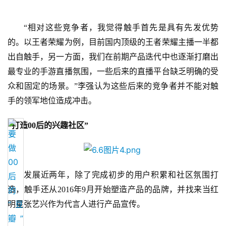
“相对这些竞争者，我觉得触手首先是具有先发优势
7
的。以王者荣耀为例，目前国内顶级的王者荣耀主播一半都
月
出自触手，另一方面，我们在前期产品迭代中也逐渐打磨出
3
最专业的手游直播氛围，一些后来的直播平台缺乏明确的受
众和固定的场景。”李强认为这些后来的竞争者并不能对触
0
手的领军地位造成冲击。
日
游
“打造00后的兴趣社区”
茶
对
发展近两年，除了完成初步的用户积累和社区氛围打
接
造，触手还从
2016年9月开始塑造产品的品牌，并找来当红
会
明星张艺兴作为代言人进行产品宣传。
上