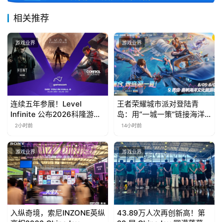
相关推荐
游戏业界
游戏业界
连续五年参展！Level
王者荣耀城市派对登陆青
Infinite 公布2026科隆游戏
岛：用“一城一策”链接海洋
展产品阵容
场景，以双向奔赴带动夏日
2小时前
14小时前
文旅
游戏业界
游戏业界
入纵奇境，索尼INZONE英纵
43.89万人次再创新高！第