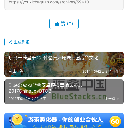
https://youxichaguan.com/archives/59610
赞
(0)
生成海报
玩《一骑当千2》体验原汁原味三国战争文化
上一篇
2017年6月2日 2:11 下午
BlueStacks蓝叠安卓模拟器确认参展
2017ChinaJoyBTOB
2017年6月2日 2:27 下午
下一篇