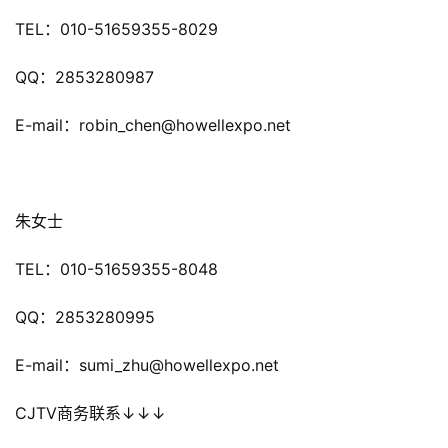
接
TEL：010-51659355-8029
会
QQ：2853280987
上
海
E-mail：robin_chen@howellexpo.net
站
朱女士
中
文
TEL：010-51659355-8048
(
中
QQ：2853280995
国
)
E-mail：sumi_zhu@howellexpo.net
CJTV商务联系↓↓↓