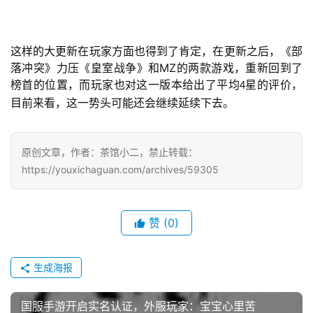
7
这样的大更新在玩家方面也得到了肯定，在更新之后，《部
落冲突》力压《皇室战争》和MZ的两款游戏，重新回到了
月
榜首的位置，而玩家也对这一版本给出了平均
星的评价，
4
3
目前来看，这一势头可能还会继续延续下去。
0
日
原创文章，作者：茶馆小二，禁止转载：
https://youxichaguan.com/archives/59305
游
茶
赞
(0)
对
接
生成海报
会
上
国服手游开启实名认证，外服玩家：宝宝心里苦