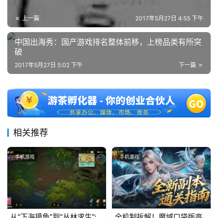
海
上一篇
2017年5月27日 4:55 下午
站
中国出海秀：国产游戏排名整体前移，上榜品类有所突
破
中
2017年5月27日 5:02 下午
下一篇
文
(
中
国
)
相关推荐
手机游戏
手机游戏
从“下海摸鱼”到“丛林求生”:
全机制拆解！魔域口袋版高