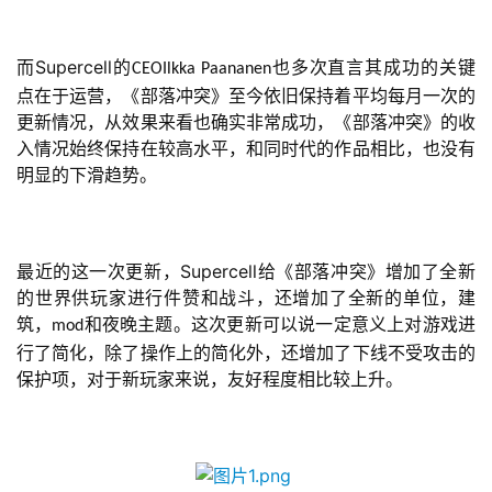
戏
休
而Supercell的
也多次直言其成功的关键
CEOIlkka Paananen
闲
点在于运营，《部落冲突》至今依旧保持着平均每月一次的
游
更新情况，从效果来看也确实非常成功，《部落冲突》的收
戏
入情况始终保持在较高水平，和同时代的作品相比，也没有
明显的下滑趋势。
2
0
2
最近的这一次更新，Supercell给《部落冲突》增加了全新
5
的世界供玩家进行件赞和战斗，还增加了全新的单位，建
第
筑，
和夜晚主题。这次更新可以说一定意义上对游戏进
mod
十
行了简化，除了操作上的简化外，还增加了下线不受攻击的
三
保护项，对于新玩家来说，友好程度相比较上升。
届
金
茶
奖