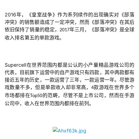
茶
原
2016年，《皇室战争》作为系列续作的出现确实对《部落
创
冲突》的销售额造成了一定冲突，然而《部落冲突》在其后
依旧保持了销量的稳定，
年三月，《部落冲突》是全球
2017
收入排名第五的单款游戏。
游
戏
业
界
Supercell在世界范围内都是公认的小产量精品游戏公司的
代表，目前旗下运营中的自产游戏只有四款，其中两款都有
手
接近五年的历史，一款运营了三年，一款运营一年。尽管游
机
戏数量不多，但是单款收入却非常高，
款游戏在世界多个
4
游
市场都排在
的范畴，尽管不是上市公司，然而在手游
Top50
戏
公司中，收入在世界范围内都排在前列。
单
机
游