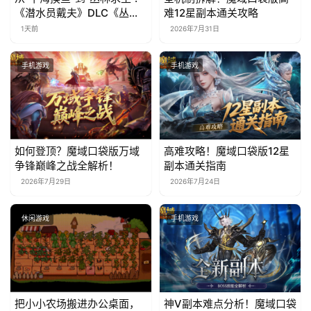
《潜水员戴夫》DLC《丛
难12星副本通关攻略
林》移动端定档8月14日
1天前
2026年7月31日
手机游戏
手机游戏
如何登顶？魔域口袋版万域
高难攻略！魔域口袋版12星
争锋巅峰之战全解析！
副本通关指南
2026年7月29日
2026年7月24日
休闲游戏
手机游戏
把小小农场搬进办公桌面，
神V副本难点分析！魔域口袋