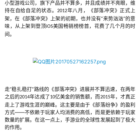
小型游戏公司，旗下产品并不算多，并且成绩并不亮眼，维
持在自给自足的状态。
年八月，《部落冲突》正式上
2012
架，在《部落冲突》上架的初期，也并没有“来势汹汹”的意
味，从上架到登顶
美国畅销榜榜首，花费了几个月的时
iOS
间。
走“稳扎稳打”路线的《部落冲突》进展并不算迅速，在两年
之后的
年达成了
亿美金的销售额，而
年，才真正
2014
10
2015
走上了游戏生涯的巅峰。这主要是由于《部落纷争》的盈利
方式——不依赖于玩家人均消费的高低，而是更依赖于玩家
首
数量的扩展。在这一点上，手游业的全球性发展起到了极大
页
的作用。
游