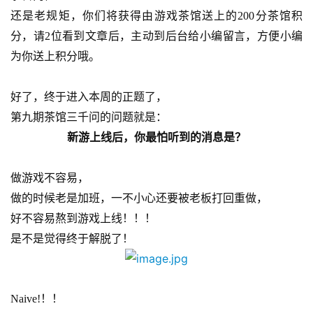
业
还是老规矩，你们将获得由游戏茶馆送上的200分茶馆积
界
分，请2位看到文章后，主动到后台给小编留言，方便小编
为你送上积分哦。
手
机
游
好了，终于进入本周的正题了，
戏
第九期茶馆三千问的问题就是：
新游上线后，你最怕听到的消息是？
单
机
做游戏不容易，
游
戏
做的时候老是加班，一不小心还要被老板打回重做，
好不容易熬到游戏上线！！！
休
是不是觉得终于解脱了！
闲
游
戏
Naive!！！