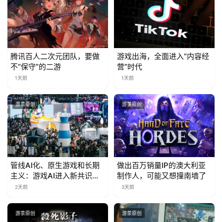
腾讯百人二次元团队，要做
游戏出海，全面进入“内容经
不“保守”的二游
营”时代
1天前
1天前
游茶原创
游茶原创
管线AI化、原生游戏和长期
做出百万销量IP的澳大利亚
主义：游戏AI进入新共识时
制作人，可能又想撞南墙了
代
2天前
3天前
游茶原创
游茶原创