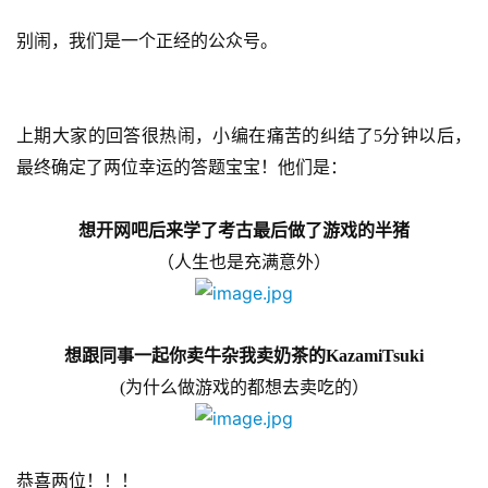
别闹，我们是一个正经的公众号。
上期大家的回答很热闹，小编在痛苦的纠结了5分钟以后，
最终确定了两位幸运的答题宝宝！他们是：
首
想开网吧后来学了考古最后做了游戏的半猪
页
（人生也是充满意外）
游
茶
原
想跟同事一起你卖牛杂我卖奶茶的KazamiTsuki
创
(为什么做游戏的都想去卖吃的）
游
戏
恭喜两位！！！