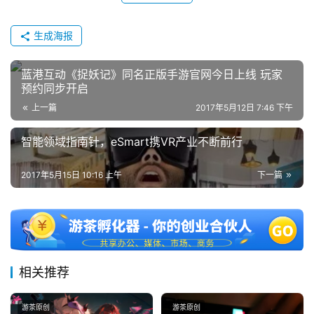
(
中
生成海报
国
)
蓝港互动《捉妖记》同名正版手游官网今日上线 玩家
预约同步开启
上一篇
2017年5月12日 7:46 下午
智能领域指南针，eSmart携VR产业不断前行
2017年5月15日 10:16 上午
下一篇
相关推荐
游茶原创
游茶原创