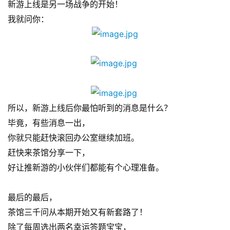
新游上线是另一场战争的开始！
2
我就问你：
0
2
5
第
十
三
届
金
所以，新游上线后你最怕听到的消息是什么？
茶
毕竟，有些消息一出，
奖
你就只能赶快滚回办公室继续加班。
赶快来茶馆分享一下，
好让推新游的小伙伴们都能有个心理准备。
7
月
最后的最后，
茶馆三千问从本期开始又有新套路了！
3
除了每周选出两名幸运答题宝宝，