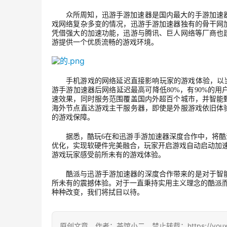
众所周知，迅游手游加速器是国内最大的手游加速
戏网络复杂多变的情况，迅游手游加速器独有的骨干网
凭借强大的加速功能，迅游与腾讯、巨人网络等厂商也
游提供一个优质流畅的游戏环境。
手机游戏的网络延迟直接影响玩家的游戏体验，以
游手游加速器后网络延迟最高可降低80%，有90%的用
速效果，同时服务范围覆盖国内外超百个城市，并智能
海外节点直达游戏主干服务器，即使是外服游戏依旧体
的游戏保障。
据悉，酷玩
6在和迅游手游加速器深度合作中，将酷
优化，实现软硬件完美融合，玩家开启游戏自动启动加速
游戏玩家感受前所未有的游戏体验。
酷派与迅游手游加速器的深度合作带来的是对于智
所未有的震撼体验。对于一直秉持实用主义理念的酷派
种种改变，我们将拭目以待。
原创文章，作者：茶馆小二，禁止转载：https://youxichag