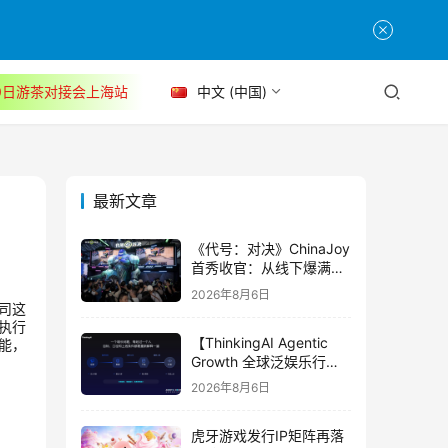
30日游茶对接会上海站
中文 (中国)
最新文章
《代号：对决》ChinaJoy
首秀收官：从线下爆满看
见玩家的真实期待
2026年8月6日
司这
执行
【ThinkingAI Agentic
能，
Growth 全球泛娱乐行业
峰会】Agent 时代，人到
2026年8月6日
底负责什么
虎牙游戏发行IP矩阵再落