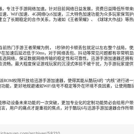
器，专注于手游网络加速。针对目前网络日益发展，资费日益降低所带来
加速、
WiFi加速、4G网络QoS加速，三大特色加速功能为众多玩家保驾
建立了长期稳定的合作关系，为诸如《王者荣耀》、《球球大作战》等热
当前热门手游王者荣耀为例，
 1秒钟的卡顿丢包就足以左右整个战局，使
户在加速后延迟低于50ms，对于网络丢包、抖动等常见问题都有非常明显
甄选网络，保证数据网络传输的稳定性和可靠性。迅游手游加速器还拥有
验流畅。最大程度保证游戏玩家的沉浸式体验不被干扰，为手游玩家提供
派ROM权限开放给迅游手游加速器，使得其能从酷玩6的 “内核”进行进一
功能，更好地规避诸如WiFi信号不稳定等外在环境不良因素，让使用酷玩
能移动设备未来功能的一次突破，更加专业化的定制功能势必会给用户带
而言，用户的痛点才是重视的焦点，对于酷玩
6与迅游手游加速器合作所带
uan.com/archives/58210