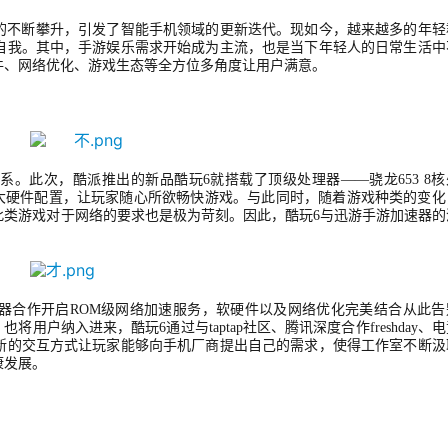
的不断攀升，引发了智能手机领域的更新迭代。现如今，越来越多的年轻
自我。其中，手游娱乐需求开始成为主流，也是当下年轻人的日常生活中
件、网络优化、游戏生态等全方位多角度让用户满意。
关系。此次，酷派推出的新品酷玩
6就搭载了顶级处理器——骁龙653 8
等强大硬件配置，让玩家随心所欲畅快游戏。
与此同时，
随着游戏种类的变化
此类游戏对于网络的要求也是极为苛刻。因此，酷玩
6与迅游手游加速器的
器合作开启
ROM级网络加速服务，软硬件以及网络优化完美结合从此告
用户纳入进来，酷玩6通过与taptap社区、腾讯深度合作freshday、
新的交互方式让玩家能够向手机厂商提出自己的需求，使得工作室不断汲
康发展。