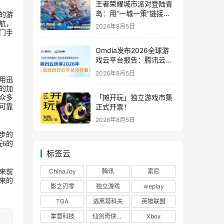
王者荣耀城市派对登陆青
岛：用“一城一策”链接海
的游
洋场景，以双向奔赴带动
护航，
2026年8月5日
夏日文旅
门手
Omdia发布2026全球游
戏云平台报告：腾讯云连
续两年入选“领导者”象限
2026年8月5日
用迅
的加
「摊开玩」独立游戏市集
众多
正式开票！
可靠
2026年8月5日
步的
6的
标签云
ChinaJoy
腾讯
索尼
来前
来的
影之刃零
独立游戏
weplay
TGA
逃离塔科夫
英雄联盟
掌慧科技
仙剑奇侠传四
Xbox