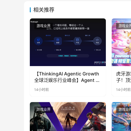
相关推荐
游戏业界
游戏业
【ThinkingAI Agentic Growth
虎牙游
全球泛娱乐行业峰会】Agent 时
子！顶
代，人到底负责什么
LOO
14小时前
14小时前
奇遇》
游戏业界
游戏业