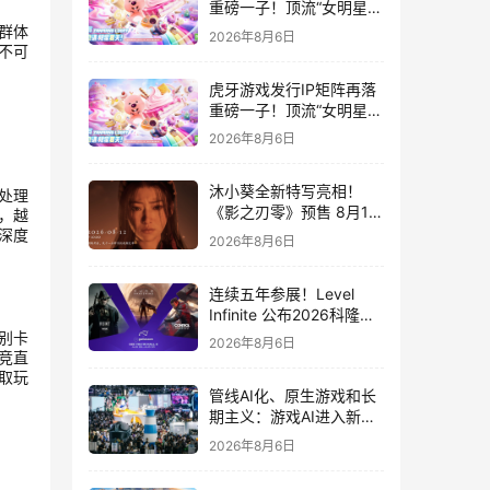
重磅一子！顶流“女明星”
ZANMANG LOOPY 正版
群体
2026年8月6日
3D消除手游《消消奇遇》
不可
惊喜曝光
虎牙游戏发行IP矩阵再落
重磅一子！顶流“女明星”
ZANMANG LOOPY 正版
2026年8月6日
3D消除手游《消消奇遇》
惊喜曝光
沐小葵全新特写亮相！
核处理
《影之刃零》预售 8月12
，越
日开启
深度
2026年8月6日
连续五年参展！Level
Infinite 公布2026科隆游
戏展产品阵容
别卡
2026年8月6日
电竞直
取玩
管线AI化、原生游戏和长
期主义：游戏AI进入新共
识时代
2026年8月6日