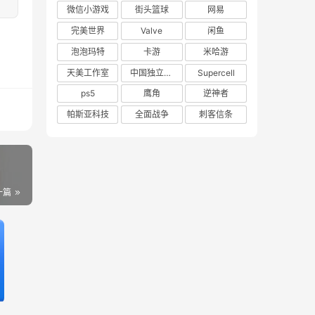
微信小游戏
街头篮球
网易
完美世界
Valve
闲鱼
泡泡玛特
卡游
米哈游
天美工作室
中国独立游戏联盟
Supercell
ps5
鹰角
逆神者
帕斯亚科技
全面战争
刺客信条
一篇