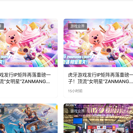
界
游戏业界
戏发行IP矩阵再落重磅一
虎牙游戏发行IP矩阵再落重磅
流“女明星”ZANMANG
子！顶流“女明星”ZANMANG
PY 正版3D消除手游《消消
LOOPY 正版3D消除手游《消
15小时前
惊喜曝光
奇遇》惊喜曝光
界
游戏业界