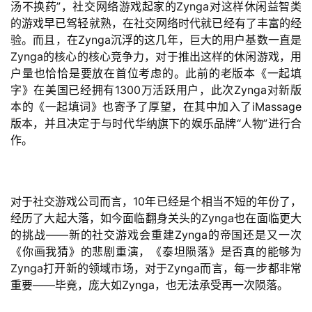
汤不换药”，社交网络游戏起家的Zynga对这样休闲益智类
月
的游戏早已驾轻就熟，在社交网络时代就已经有了丰富的经
3
验。而且，在Zynga沉浮的这几年，巨大的用户基数一直是
Zynga的核心的核心竞争力，对于推出这样的休闲游戏，用
0
户量也恰恰是要放在首位考虑的。此前的老版本《一起填
日
字》在美国已经拥有1300万活跃用户，此次Zynga对新版
本的《一起填词》也寄予了厚望，在其中加入了iMassage
游
版本，并且决定于与时代华纳旗下的娱乐品牌“人物”进行合
茶
作。
对
接
对于社交游戏公司而言，10年已经是个相当不短的年份了，
会
经历了大起大落，如今面临翻身关头的Zynga也在面临更大
上
的挑战——新的社交游戏会重建Zynga的帝国还是又一次
《你画我猜》的悲剧重演，《泰坦陨落》是否真的能够为
海
Zynga打开新的领域市场，对于Zynga而言，每一步都非常
站
重要——毕竟，庞大如Zynga，也无法承受再一次陨落。