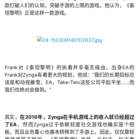
款打破人们的认知，突破手游的上限的游戏。他认为，《泰
游
坦黎明》正是这样一款游戏。
戏
业
界
手
机
游
Frank对《泰坦黎明》的执着并非毫无缘由，出身EA的
戏
Frank对Zynga有着更大的规划，他说：“我们的长期目标应
该是和动视暴雪，EA，Take-Two这些公司平起平坐……而
单
我们也绝对会做到。”
机
游
戏
其实，
在2016年，Zynga在手机游戏上的收入就已经超过
了EA
，然而Zynga过于依赖轻度社交游戏也确实是个短
休
板，而且业务重心也基本转移到了手游上。因此，仅仅靠轻
闲