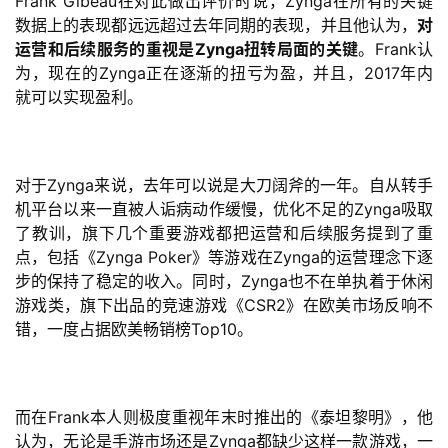
Frank Gibeau在对此做出评价时说，Zynga在所有的关键
数据上的表现都远远超过去年同期的表现，并且他认为，
对
运营和后续服务的重视是Zynga扭转局面的关键
。Frank认
为，现在的Zynga正在逐渐的扭亏为盈，并且，2017年内
就可以实现盈利。
对于Zynga来说，去年可以说是大刀阔斧的一年。自从转手
机平台以来一直被人诟病动作缓慢，优化不足的Zynga吸取
了教训，旗下几个重要游戏都把运营和后续服务提到了重
点，包括《Zynga Poker》等游戏在Zynga的运营理念下逐
首
步的保持了稳定的收入。同时，Zynga也不在单执着于休闲
页
游戏类，旗下出品的竞速游戏《CSR2》在欧美市场反响不
错，一度占据欧美畅销榜Top10。
游
茶
原
而在Frank本人则极度重视年末时推出的《泰坦黎明》，他
创
认为，无论是手游市场还是Zynga都缺少这样一款游戏，一