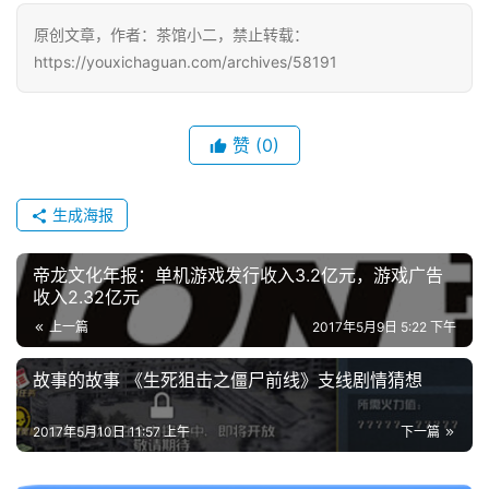
原创文章，作者：茶馆小二，禁止转载：
中
https://youxichaguan.com/archives/58191
文
(
中
赞
(0)
国
)
生成海报
帝龙文化年报：单机游戏发行收入3.2亿元，游戏广告
收入2.32亿元
上一篇
2017年5月9日 5:22 下午
故事的故事 《生死狙击之僵尸前线》支线剧情猜想
2017年5月10日 11:57 上午
下一篇