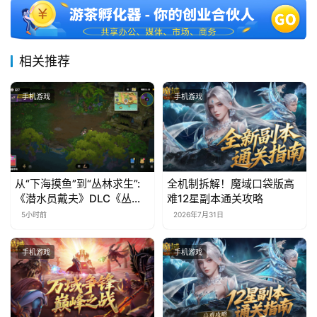
相关推荐
手机游戏
手机游戏
从“下海摸鱼”到“丛林求生”:
全机制拆解！魔域口袋版高
《潜水员戴夫》DLC《丛
难12星副本通关攻略
林》移动端定档8月14日
5小时前
2026年7月31日
手机游戏
手机游戏