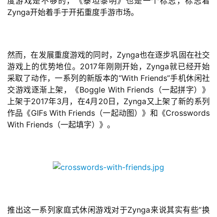
度游戏是不够的，《泰坦黎明》也是一个标志，标志着
游
Zynga开始着手于开拓重度手游市场。
戏
2
然而，在发展重度游戏的同时，Zynga也在逐步巩固在社交
0
游戏上的优势地位。2017年刚刚开始，Zynga就已经开始
2
采取了动作，一系列的新版本的“With Friends”手机休闲社
5
交游戏逐渐上架，《Boggle With Friends（一起拼字）》
第
上架于2017年3月，在4月20日，Zynga又上架了新的系列
十
作品《GIFs With Friends（一起动图）》和《Crosswords 
三
With Friends（一起填字）》。
届
金
茶
奖
7
推出这一系列家庭式休闲游戏对于Zynga来说其实有些“换