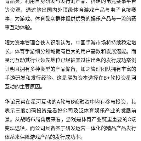
育品类，利用自身研发与发行的产品、搭建的电竞赛事平台
手
等资源，通过输出国内外顶级体育游戏产品与电子竞技赛
机
事，为游戏、体育受众群体提供优秀的娱乐产品与一流的赛
游
戏
事互动体验。
曜为资本管理合伙人祝刚认为，中国手游市场将持续稳定增
单
机
长，体育手游细分领域拥有巨大的用户基数和发展潜能。而
游
星河互动其行业领先地位已经被其过往出色的发行成功案例
戏
证明且拥有多种类型的产品储备，加之管理团队拥有丰富的
手游研发和发行经验。这是曜为资本选择在B+轮投资星河
休
互动的主要原因。
闲
游
华谊兄弟在星河互动的A轮与B轮融资中均有参与投资，其
戏
表示三度加码投资是看好公司及泛体育娱乐产业的发展前
景。从战略布局角度来看，游戏是体育产业链里重要的C端
2
变现途径，而公司具备基于研发运营一体化的精品产品发行
0
体系来保障游戏产品的发行成功率。
2