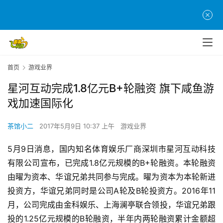
首页
游戏业界
星河互动完成1.8亿元B+轮融资 旗下咸鱼游
戏加速国际化
茶馆小二
2017年5月9日 10:37 上午
游戏业界
5月9日消息，国内知名体育娱乐厂商深圳市星河互动科技
有限公司宣布，已完成1.8亿元规模的B+轮融资。本轮融资
由曜为资本、华谊兄弟共同参与完成。曜为资本为本轮新进
投资方，华谊兄弟同时是公司A轮及B轮投资方。2016年11
月，公司完成由金科娱乐、上海澜亭联合领投，华谊兄弟跟
投的1.25亿元规模的B轮融资，半年内两轮融资累计金额超