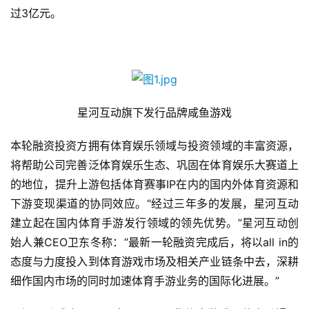
过3亿元。 
星河互动旗下发行品牌咸鱼游戏
本轮融资投资方拥有体育娱乐领域与投资领域的丰富资源，
将帮助公司完善泛体育娱乐生态、巩固在体育娱乐大赛道上
的地位，提升上游包括体育赛事IP在内的国内外体育资源和
下游变现渠道的协同效应。“经过三年多的发展，星河互动
建立起在国内体育手游发行领域的领先优势。”星河互动创
始人兼CEO卫东冬称：“最新一轮融资完成后，将以all in的
态度与力度投入到体育游戏市场及相关产业链条中去，深耕
细作国内市场的同时加速体育手游业务的国际化进展。”