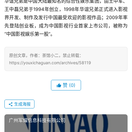
华谊兄弟是中国大陆最知名的综合性娱乐集团，由王中军、
游
王中磊兄弟于1994年创立，1998年华谊兄弟正式进入影视
茶
界开发、制作及发行中国最受欢迎的影视作品；2009年率
对
先登陆创业板，成为中国影视行业首家上市公司，被称为
“中国影视娱乐第一股”。
接
会
上
原创文章，作者：茶馆小二，禁止转载：
https://youxichaguan.com/archives/58119
海
站
赞
(0)
中
生成海报
文
(
广州军耀信息科技有限公司
中
国