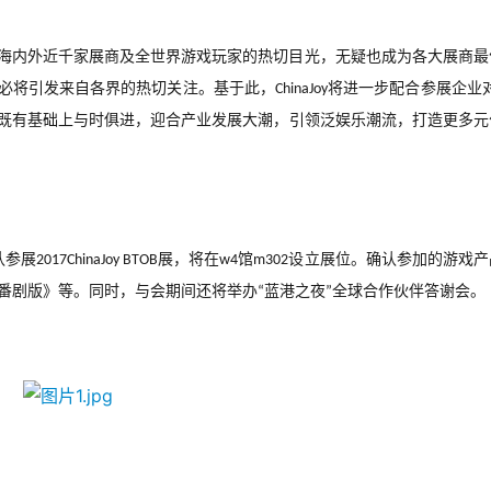
海内外近千家展商及全世界游戏玩家的热切目光，无疑也成为各大展商最
必将引发来自各界的热切关注。基于此，
将进一步配合参展企业
ChinaJoy
既有基础上与时俱进，迎合产业发展大潮，引领泛娱乐潮流，打造更多元
认参展
展，将在
馆
设立展位。确认参加的游戏产
2017ChinaJoy BTOB
w4
m302
番剧版》等。同时，与会期间还将举办
蓝港之夜
全球合作伙伴答谢会。
“
”