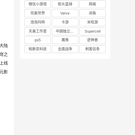
微信小游戏
街头篮球
网易
完美世界
Valve
闲鱼
泡泡玛特
卡游
米哈游
天美工作室
中国独立游戏联盟
Supercell
ps5
鹰角
逆神者
大陆
帕斯亚科技
全面战争
刺客信条
穹之
上线
元影