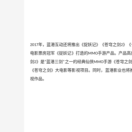
年，蓝港互动还将推出《捉妖记》《苍穹之剑
》《
2017
2
电影票房冠军《捉妖记》打造的
手游产品。产品高
MMO
剑
》是
蓝港三剑
之一的经典仙侠
手游《苍穹之
2
“
”
MMO
《苍穹之剑》大电影等影视项目。同时，蓝港影业也将
视作品。