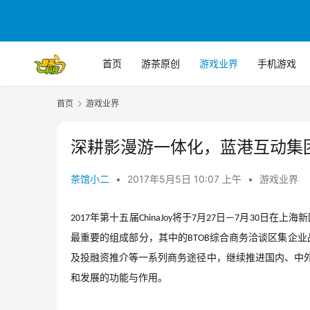
首页
游茶原创
游戏业界
手机游戏
首页
游戏业界
深耕影漫游一体化，蓝港互动集团携顶
茶馆小二
•
2017年5月5日 10:07 上午
•
游戏业界
年第十五届
将于
月
日
月
日在上海新
2017
ChinaJoy
7
27
—7
30
最重要的组成部分，其中的
综合商务洽谈区集企业
BTOB
及投融资推介等一系列商务途径中，继续推进国内、中
和发展的功能与作用。