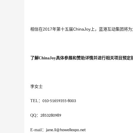
2017
ChinaJoy
相信在
年第十五届
上，蓝港互动集团
将为
了解
ChinaJoy
具体参展和赞助详情并进行相关项目预定接
李女士
TEL
：
010-51659355-8003
QQ
：
2853280989
E-mail
：
jane.li@howellexpo.net