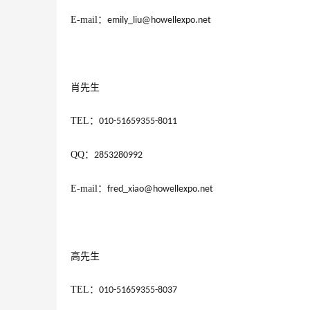
E-mail
：
emily_liu@howellexpo.net
肖先生
TEL
：
010-51659355-8011
QQ
：
2853280992
E-mail
：
fred_xiao@howellexpo.net
高先生
TEL
：
010-51659355-8037