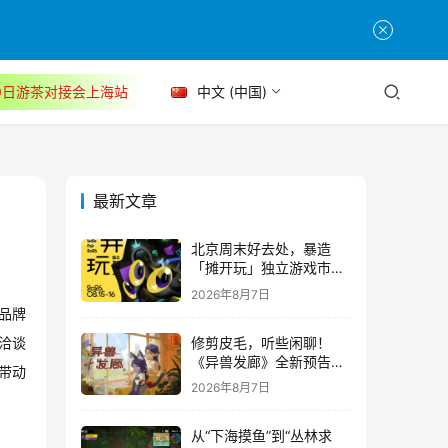
30日游茶对接会上海站
中文 (中国)
最新文章
北京周末好去处，暴造
「摊开玩」独立游戏市集
正式开票！
2026年8月7日
品牌
修剪皮毛，听些闲聊！
洽谈
《异兽发廊》全新预告与
带动
Steam免费试玩公开
2026年8月7日
从“下海摸鱼”到“丛林求