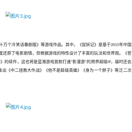
十万个冷笑话番剧版》等游戏作品。其中，《捉妖记》是基于
年中国
2015
度还原了电影剧情，但根据游戏的特性设计了丰富的玩法和世界观。《苍
剑》的续作，这也将是蓝港游戏首款打通
影漫游
的跨界超级
，届时还会
“
”
IP
推出《中二拯救大作战》《他不是超级英雄》《身为一个胖子》等泛二次