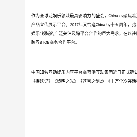
作为全球泛娱乐领域最具影响力的盛会，
聚焦着
ChinaJoy
产品宣传展示平台。
年又恰逢
十五周年，势
2017
ChinaJoy
娱乐
领域的广泛关注及跨平台合作的巨大需求，在以往
”
跨界
商务合作平台。
BTOB
中国知名互动娱乐内容平台商蓝港互动集团近日正式确
《捉妖记》《黎明之光》《苍穹之剑
》《十万个冷笑话
2