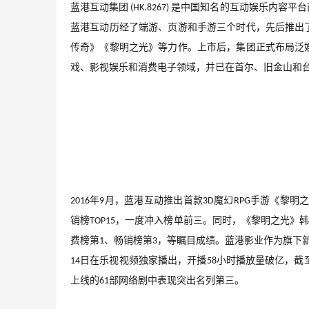
蓝港互动集团
是中国知名的互动娱乐内容平台
 (HK.8267) 
蓝港互动历经了端游、页游和手游三个时代，先后推出
传奇》《黎明之光》等力作。上市后，集团正式布局泛
戏、影视娱乐和消费电子领域，并已在首尔、旧金山和
年
月，蓝港互动推出首款
魔幻
手游《黎明
2016
9
3D
RPG
销榜
，一度冲入榜单前三。同时，《黎明之光》
TOP15
费榜第
、畅销榜第
，等瞩目成绩。蓝港影业作为旗下
1
3
日在乐视视频独家播出，开播
小时播放量破亿，截
14
58
上线的
部网络剧中表现突出名列第三。
61