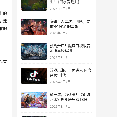
生”:《潜水员戴夫》
DLC《丛林》移动端定档
2026年8月7日
8月14日
佳的
腾讯百人二次元团队，要
对
泛
“
做不“保守”的二游
化的
2026年8月7日
预约开启！魔域口袋版启
示服重磅福利
2026年8月7日
品有
游戏出海，全面进入“内容
经营”时代
2026年8月7日
这一球，为热爱！《街球
艺术》周年庆典8月8日正
式上线，多重福利与全新
2026年8月7日
内容同步开启