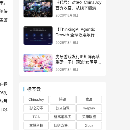
《代号：对决》ChinaJoy
市。
首秀收官：从线下爆满看
剑侠
见玩家的真实期待
2026年8月6日
盖游
【ThinkingAI Agentic
Growth 全球泛娱乐行业
峰会】Agent 时代，人到
2026年8月6日
底负责什么
虎牙游戏发行IP矩阵再落
重磅一子！顶流“女明星”
ZANMANG LOOPY 正版
2026年8月6日
3D消除手游《消消奇遇》
惊喜曝光
在畅
标签云
免
OS
ChinaJoy
腾讯
索尼
年
月
2
影之刃零
独立游戏
weplay
年
Q1
TGA
逃离塔科夫
英雄联盟
掌慧科技
仙剑奇侠传四
Xbox