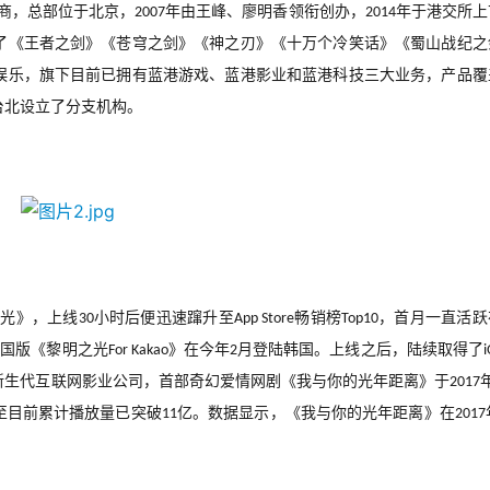
商，总部位于北京，
年由王峰、廖明香领衔创办，
年于港交所上
2007
2014
了《王者之剑》《苍穹之剑》《神之刃》《十万个冷笑话》《蜀山战纪之
娱乐，旗下目前已拥有蓝港游戏、蓝港影业和蓝港科技三大业务，产品覆
台北设立了分支机构。
之光》，上线
小时后便迅速蹿升至
畅销榜
，首月一直活跃
30
App Store
Top10
韩国版《黎明之光
》在今年
月登陆韩国。上线之后，陆续取得了
For Kakao
2
i
新生代互联网影业公司，首部奇幻爱情网剧《我与你的光年距离》于
2017
至目前累计播放量已突破
亿。数据显示，《我与你的光年距离》在
11
2017