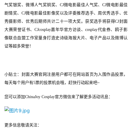
气奖银奖、微博人气奖铜奖、CJ
微电影最佳人气奖、CJ
微电影最佳
剧情奖、CJ
微电影最佳影像奖以及评委推荐选手、周优秀选手、优
秀摄影师、优秀后期师共计二十一项大奖。获奖选手将获得CJ
封面
大赛荣誉证书、CJcosplay
嘉年华官方访谈、cosplay
代金券、鸥子影
像联合血盟工作室量身打造史诗级海报大片、电子产品以及微博认
证等超多荣誉！
小贴士：封面大赛官网注册用户都可在网站首页为入围作品投票，
每天每个用户有
5
票的投票机会哦，赶快行动起来吧~
您可以添加
ChinaJoy Cosplay
官方微信来了解更多活动讯息：
更多信息敬请关注：