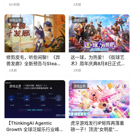
事新高度
票！
9小时前
2天前
游戏业界
游戏业界
修剪皮毛，听些闲聊！《异
这一球，为热爱！《街球艺
兽发廊》全新预告与Steam
术》周年庆典8月8日正式上
免费试玩公开
线，多重福利与全新内容同
2天前
2天前
步开启
游戏业界
游戏业界
【ThinkingAI Agentic
虎牙游戏发行IP矩阵再落重
Growth 全球泛娱乐行业峰
磅一子！顶流“女明星”