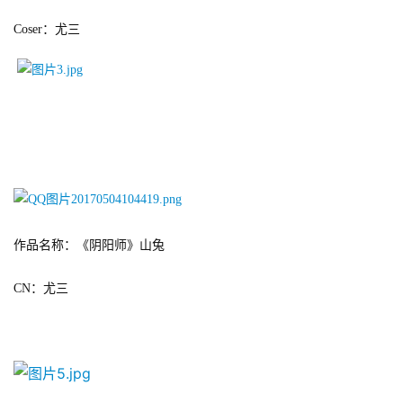
Coser
：尤三
7
月
3
0
日
游
茶
作品名称：《阴阳师》山兔
对
CN
：尤三
接
会
上