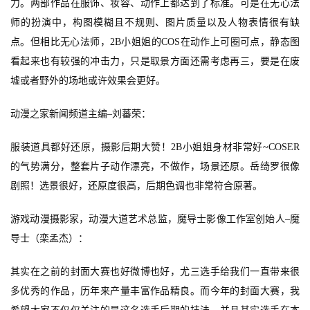
力。两部作品在服饰、妆容、动作上都达到了标准。可是在无心法
师的扮演中，构图模糊且不规则、图片质量以及人物表情很有缺
点。但相比无心法师，2B
小姐姐的COS
在动作上可圈可点，静态图
看起来也有较强的冲击力，只是取景方面还需考虑再三，要是在废
墟或者野外的场地或许效果会更好。
动漫之家新闻频道主编
–
刘蕃荣：
服装道具都好还原，摄影后期大赞！
2B
小姐姐身材非常好~COSER
的气势满分，整套片子动作漂亮，不做作，场景还原。
岳绮罗很像
剧照！选景很好，还原度很高，后期色调也非常符合原著。
游戏动漫摄影家，动漫大道艺术总监，魔导士影像工作室创始人
–
魔
导士（栾孟杰）：
首
页
其实在之前的封面大赛也好微博也好，尤三选手给我们一直带来很
多优秀的作品，历年来产量丰富作品精良。而今年的封面大赛，我
游