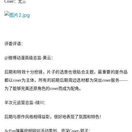
Coser
：尤三
评委评语：
@
微博动漫高级总监-
黄云：
后期和特效十分抢镜，片子的选景也很贴合主题，最重要的是作品
都以
coser
为主体，所有的前期后期周边选材都为突出coser
服务——
为了能够完美还原角色的coser
而成为配角。
半次元运营总监
–
绿川：
后期与原作风格相得益彰，很好地表现了氛围和特色！
AcFun
弹幕视频网站活动策划、资深Coser-
郭子：