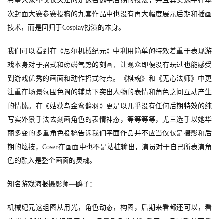
希望大家不仅仅关注的是这名选手后期的技法，并且其实选手在本
茶
次封面大赛参赛投稿的九套作品中也没有再大幅度展示后期和插画
原
创
技术，而是回归于
Cosplay
扮演的本身。
我们可以看到在《尼尔机械纪元》中利用简单的特效着重于表现游
游
戏
戏本身对于招式和磅礴气势的刻画，让观众即便没有玩过也能感受
业
到游戏优秀的画面和动作招式特点。《棋魂》和《无心法师》中更
界
注重在场景氛围色调的辅助下突出人物的表情和角色之间互动产生
的情愫。在《姑获鸟金鸾鹤羽》更是以几乎没有任何后期特效的纯
手
写实外景手法去刻画角色的表情神态，等等等等，尤三选手以她华
机
丽多变的多重角色投稿告诉我们平面作品并不应当仅仅是摄影和后
游
期的炫技，
Coser
在画面中也不是站桩输出，演员对于自己所表演角
戏
色的融入是整个画面的灵魂。
单
知名游戏海报摄影师
—鸥子：
机
游
机械纪元这组图从用光，角色动态，构图，后期来看都还可以，看
戏