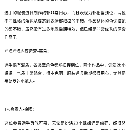
选手的服装道具制作的都非常用心，而且表现力都相当到位，两位
不同性格的角色从姿态到表情都把控的不错。作品整体的色调搭配
的都不错，虽然没有过多地做后期特效，但已经是非常优秀的两套
作品了。
哔哩哔哩内容运营
–
慕易：
2b
选手很有潜质，各类型角色都能把握到位，两个作品中，偏爱
小
姐姐，气质非常贴合，很本色啊！服装道具后期都很用心，尤其是
~
岳绮罗的小纸人
178
负责人-
徐旸：
这位参赛选手勇气可嘉，无论是扮演
2B
小姐姐还是绮罗，都很努