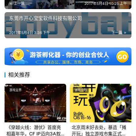
上一篇
2017年5月4日 10:25 上午
东莞市开心宝宝软件科技有限公司
2017年5月4日 3:36 下午
下一篇
相关推荐
游戏业界
游戏业界
《穿越火线：潜伏》首度亮
北京周末好去处，暴造「摊
相嘉年华，CF IP迈向3A叙
开玩」独立游戏市集正式开