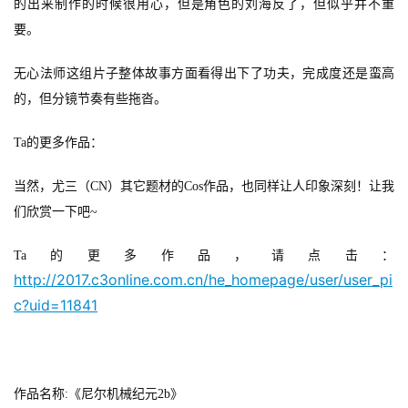
的出来制作的时候很用心，但是角色的刘海反了，但似乎并不重
要。
休
闲
无心法师这组片子整体故事方面看得出下了功夫，完成度还是蛮高
游
的，但分镜节奏有些拖沓。
戏
Ta
的更多作品：
2
0
当然，尤三（
CN
）其它题材的Cos
作品，也同样让人印象深刻！让我
2
们欣赏一下吧~
5
第
Ta
的更多作品，请点击：
十
http://2017.c3online.com.cn/he_homepage/user/user_pi
三
c?uid=11841
届
金
茶
奖
作品名称
:
《尼尔机械纪元2b
》 