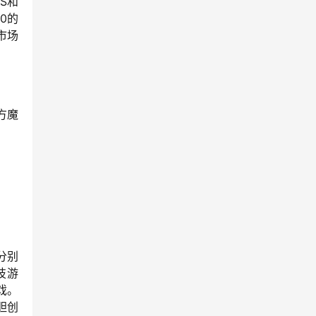
S和
0的
市场
方魔
分别
技游
戏。
胆创