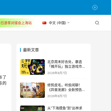
30日游茶对接会上海站
中文 (中国)
最新文章
北京周末好去处，暴造
「摊开玩」独立游戏市集
正式开票！
2026年8月7日
布了
东的
修剪皮毛，听些闲聊！
《异兽发廊》全新预告与
Steam免费试玩公开
2026年8月7日
从“下海摸鱼”到“丛林求