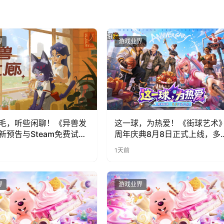
界
游戏业界
毛，听些闲聊！《异兽发
这一球，为热爱！《街球艺术
新预告与Steam免费试玩
周年庆典8月8日正式上线，多
福利与全新内容同步开启
1天前
界
游戏业界