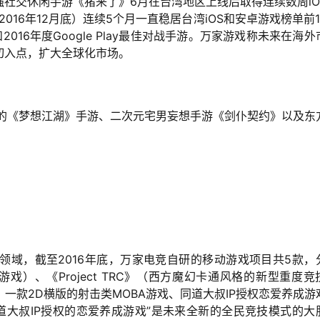
社交休闲手游《猪来了》6月在台湾地区上线后取得连续数周iO
016年12月底）连续5个月一直稳居台湾iOS和安卓游戏榜单前1
2016年度Google Play最佳对战手游。万家游戏称未来在海外
切入点，扩大全球化市场。
材的《梦想江湖》手游、二次元宅男妄想手游《剑仆契约》以及东
领域，截至2016年底，万家电竞自研的移动游戏项目共5款，
）、《Project TRC》（西方魔幻卡通风格的新型重度竞
鼠》、一款2D横版的射击类MOBA游戏、同道大叔IP授权恋爱养成游
道大叔IP授权的恋爱养成游戏”是未来全新的全民竞技模式的大