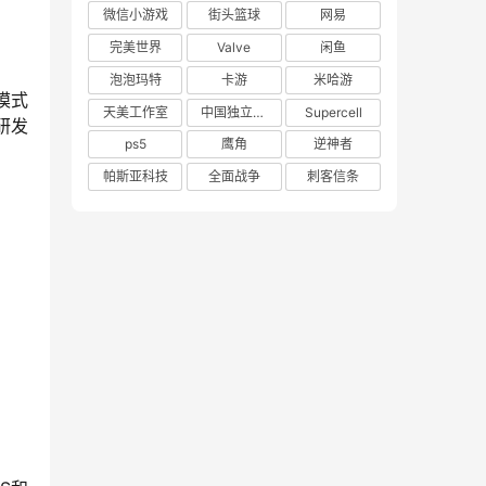
微信小游戏
街头篮球
网易
完美世界
Valve
闲鱼
泡泡玛特
卡游
米哈游
模式
天美工作室
中国独立游戏联盟
Supercell
研发
ps5
鹰角
逆神者
帕斯亚科技
全面战争
刺客信条