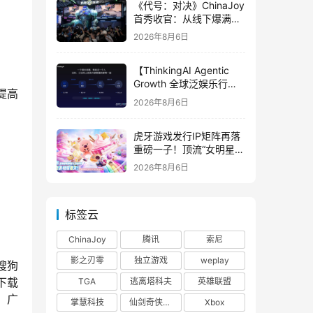
《代号：对决》ChinaJoy
首秀收官：从线下爆满看
见玩家的真实期待
2026年8月6日
【ThinkingAI Agentic
Growth 全球泛娱乐行业
提高
峰会】Agent 时代，人到
2026年8月6日
底负责什么
虎牙游戏发行IP矩阵再落
重磅一子！顶流“女明星”
ZANMANG LOOPY 正版
2026年8月6日
3D消除手游《消消奇遇》
惊喜曝光
标签云
ChinaJoy
腾讯
索尼
影之刃零
独立游戏
weplay
搜狗
下载
TGA
逃离塔科夫
英雄联盟
、广
掌慧科技
仙剑奇侠传四
Xbox