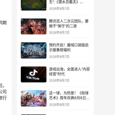
生”:《潜水员戴夫》
DLC《丛林》移动端定档
2026年8月7日
8月14日
腾讯百人二次元团队，要
同期
做不“保守”的二游
2026年8月7日
预约开启！魔域口袋版启
示服重磅福利
2026年8月7日
游戏出海，全面进入“内容
经营”时代
2026年8月7日
后，
公司
这一球，为热爱！《街球
进行
艺术》周年庆典8月8日正
式上线，多重福利与全新
2026年8月7日
内容同步开启