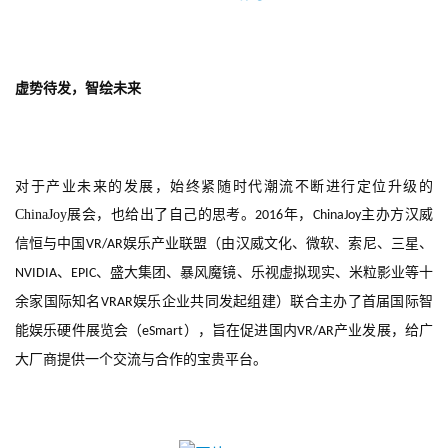
虚势待发，智绘未来
首
对于产业未来的发展，始终紧随时代潮流不断进行定位升级的
页
ChinaJoy
展会，也给出了自己的思考。
年，
主办方汉威
2016
ChinaJoy
信恒与中国
娱乐产业联盟（由汉威文化、微软、索尼、三星、
VR/AR
游
、
、盛大集团、暴风魔镜、乐视虚拟现实、米粒影业等十
NVIDIA
EPIC
茶
余家国际知名
娱乐企业共同发起组建）联合主办了首届国际智
VRAR
原
创
能娱乐硬件展览会（
），旨在促进国内
产业发展，给广
eSmart
VR/AR
大厂商提供一个交流与合作的宝贵平台。
游
戏
业