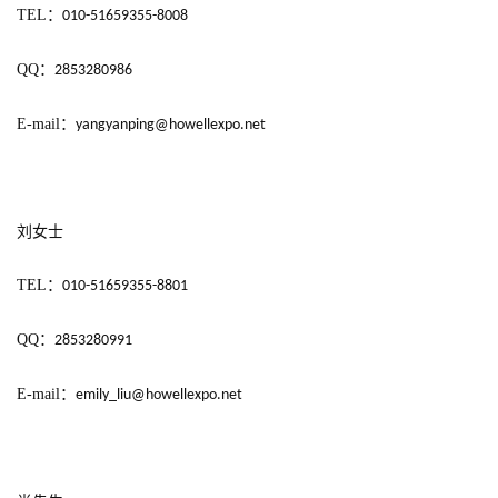
TEL
：
010-51659355-8008
日
游
QQ
：
2853280986
茶
E-mail
：
yangyanping@howellexpo.net 
对
接
会
刘女士
上
TEL
：
010-51659355-8801
海
QQ
：
2853280991
站
E-mail
：
emily_liu@howellexpo.net
中
文
(