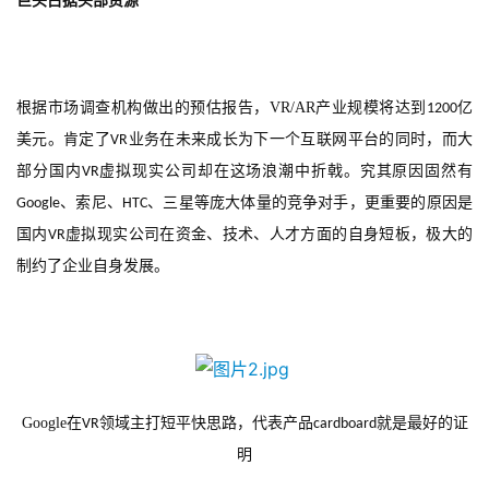
巨头占据头部资源
根据市场调查机构做出的预估报告，
VR/AR
产业规模将达到
亿
1200
美元。肯定了
业务在未来成长为下一个互联网平台的同时，而大
VR
部分国内
虚拟现实公司却在这场浪潮中折戟。究其原因固然有
VR
、索尼、
、三星等庞大体量的竞争对手，更重要的原因是
Google
HTC
国内
虚拟现实公司在资金、技术、人才方面的自身短板，极大的
VR
制约了企业自身发展。
Google
在
领域主打短平快思路，代表产品
就是最好的证
VR
cardboard
明