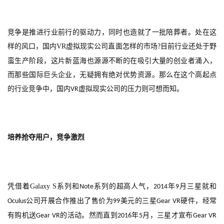
竞争是推进行业前行的驱动力，同时也造就了一批陪葬者。处在这
样的风口，国内
VR
虚拟现实公司直面怎样的市场
目前行业还处于野
?
蛮生产阶段，这片新蓝海也源源不断的在吸引大量的创业者涌入，
而那些国际巨头企业，无疑拥有绝对优势资源。那么在这个高起点
的行业竞争中，国内
虚拟现实公司的压力则可想而知。
VR
培养抢夺用户，竞争激烈
凭借着
Galaxy S
系列和
系列的超高人气，
年
月三星就和
Note
2014
9
公司开展合作推出了售价为
美元的三星
硬件，经常
Oculus
99
Gear VR
有购机送
的活动。然而直到
年
月，三星才宣布
Gear VR
2016
5
Gear VR