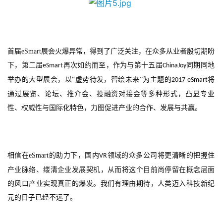
界
手
机
首届
eSmart
展会火爆异常，得到了广泛关注，在众多从业者殷切期盼
游
下，第二届
再次如约而至，作为与第十五届
同期同地
eSmart
ChinaJoy
戏
举办的大型展会，以“虚势待发，智绘未来”为主题的
将
2017 eSmart
单
通过展览、论坛、推介会、投融资对接会等多种形式，凸显专业
机
性、权威性与国际化特色，力图促进产业的合作、发展与共赢。
游
戏
相信在
eSmart
的助力下，国内
领域的众多公司将更清晰的把握住
VR
休
闲
产业脉络、缕清企业发展契机，从而将这个目前尚停留在概念层面
游
的风口产业实现真正的爆发。我们有理由期待，人类迈入科技新纪
戏
元的日子已经不远了。
2