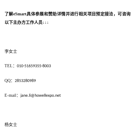
0
2
了解
eSmart
具体参展和赞助详情并进行相关项目预定接洽，可咨询
5
以下主办方工作人员↓↓↓
第
十
三
届
李女士
金
茶
TEL
：
010-51659355-8003
奖
QQ
：
2853280989
E-mail
：
jane.li@howellexpo.net
7
月
3
杨女士
0