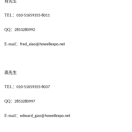
肖先生
中
国
TEL
：
010-51659355-8011
)
QQ
：
2853280992
E-mail
：
fred_xiao@howellexpo.net
高先生
TEL
：
010-51659355-8037
QQ
：
2853280997
E-mail
：
edward_gao@howellexpo.net