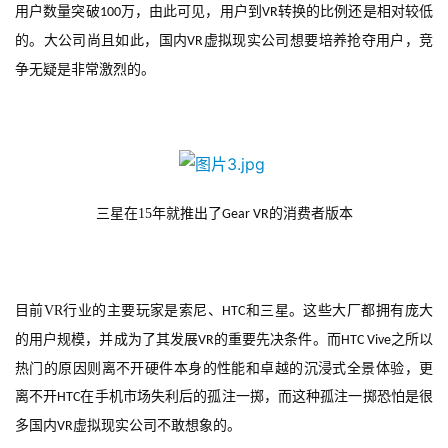
用户数量突破
万，由此可见，用户到
转换的比例还是相对较低
100
VR
的。大公司尚且如此，国内
虚拟现实公司想要培养抢夺用户，竞
VR
争无疑是非常激烈的。
三星在
15
年就推出了
的消费者版本
Gear VR
目前
VR
行业的主要玩家是索尼、
和三星。这些大厂都拥有庞大
HTC
的用户规模，并成为了其发展
的重要先决条件。而
之所以
VR
HTC Vive
热门的原因则离不开硬件本身的性能和卓越的沉浸式全景体验，更
离不开
在手机市场失利后的孤注一掷，而这种孤注一掷恐怕是很
HTC
多国内
虚拟现实公司不敢想象的。
VR