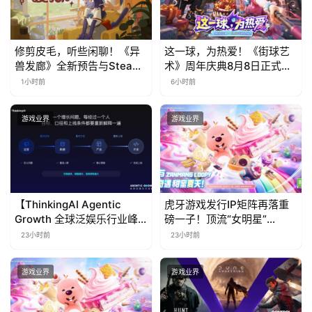
修剪皮毛，听些闲聊！《异
这一球，为热爱！《街球艺
兽发廊》全新预告与Steam
术》周年庆典8月8日正式上
免费试玩公开
线，多重福利与全新内容同
1小时前
6小时前
步开启
游戏业界
游戏业界
【ThinkingAI Agentic
虎牙游戏发行IP矩阵再落重
Growth 全球泛娱乐行业峰
磅一子！顶流“女明星”
会】Agent 时代，人到底负
ZANMANG LOOPY 正版3D
23小时前
23小时前
责什么
消除手游《消消奇遇》惊喜
曝光
游戏业界
游戏业界